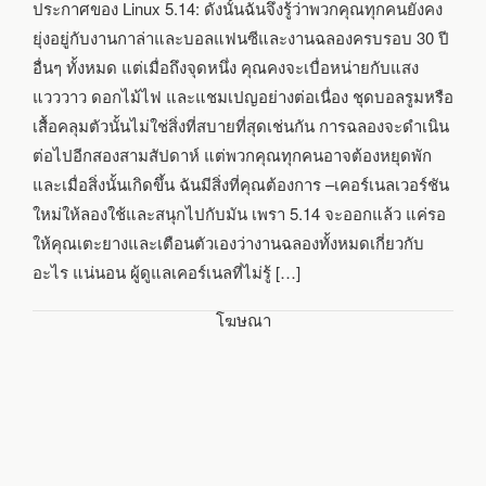
ประกาศของ Linux 5.14: ดังนั้นฉันจึงรู้ว่าพวกคุณทุกคนยังคง
ยุ่งอยู่กับงานกาล่าและบอลแฟนซีและงานฉลองครบรอบ 30 ปี
อื่นๆ ทั้งหมด แต่เมื่อถึงจุดหนึ่ง คุณคงจะเบื่อหน่ายกับแสง
แวววาว ดอกไม้ไฟ และแชมเปญอย่างต่อเนื่อง ชุดบอลรูมหรือ
เสื้อคลุมตัวนั้นไม่ใช่สิ่งที่สบายที่สุดเช่นกัน การฉลองจะดำเนิน
ต่อไปอีกสองสามสัปดาห์ แต่พวกคุณทุกคนอาจต้องหยุดพัก
และเมื่อสิ่งนั้นเกิดขึ้น ฉันมีสิ่งที่คุณต้องการ –เคอร์เนลเวอร์ชัน
ใหม่ให้ลองใช้และสนุกไปกับมัน เพรา 5.14 จะออกแล้ว แค่รอ
ให้คุณเตะยางและเตือนตัวเองว่างานฉลองทั้งหมดเกี่ยวกับ
อะไร แน่นอน ผู้ดูแลเคอร์เนลที่ไม่รู้ […]
โฆษณา