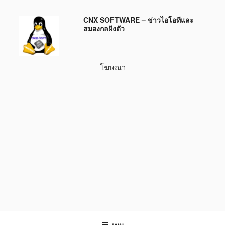
ข้าม
CNX SOFTWARE – ข่าวไอโอทีและ
ไป
สมองกลฝังตัว
ยัง
บทความ
โฆษณา