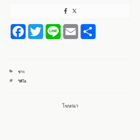
F
T
L
E
S
a
w
i
m
h
c
i
n
a
a
หมวด
ข่าว
e
t
e
i
r
หมู่
ป้าย
วิดีโอ
กำกับ
b
t
l
e
โฆษณา
o
e
o
r
k