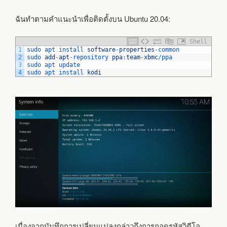
ฉันทำตามคำแนะนำเพื่อติดตั้งบน Ubuntu 20.04:
Shell
1
sudo 
apt 
install 
software
-
properties
-
common
2
sudo 
add
-
apt
-
repository 
ppa
:
team
-
xbmc
/
ppa
3
sudo 
apt 
update
4
sudo 
apt 
install 
kodi
เนื่องจากบันทึกการเปลี่ยนแปลงกล่าวถึงการถอดรหัสวิดีโอ