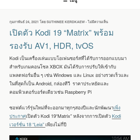
เมนู
เขียน
กุมภาพันธ์ 24, 2021
โดย
SUTHINEE KERDKAEW
-
ไม่มีความเห็น
บน
วัน
เปิด
เปิดตัว Kodi 19 “Matrix” พร้อม
ที่
ตัว
KODI
รองรับ AV1, HDR, tvOS
19
“MATRIX”
Kodi เป็นเครื่องเล่นแบบโอเพ่นซอร์สที่ได้รับการออกแบบมา
พร้อม
รองรับ
สำหรับเกมคอนโซล XBOX มันได้รับการปรับให้เข้ากับ
AV1,
แพลตฟอร์มอื่น ๆ เช่น Windows และ Linux อย่างรวดเร็วและ
HDR,
TVOS
ในที่สุดก็เป็น Android, กล่องทีวี ราคาประหยัดและ
คอมพิวเตอร์บอร์ดเดียวเช่น Raspberry Pi
ซอฟต์แวร์รุ่นใหม่ที่จะออกมาทุกๆสองปีและนักพัฒนา
เพิ่ง
ประกาศ
เปิดตัว Kodi 19“Matrix” หลังจากการเปิดตัว
Kodi
เวอร์ชั่น 18 “Leia”
เพียงไม่กี่ปี