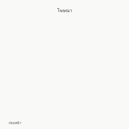
โฆษณา
แนะแนว
เรื่อง
ก่อนหน้า
เรื่อง