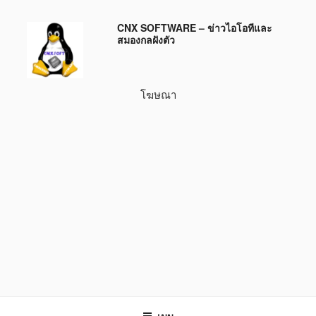
ข้าม
CNX SOFTWARE – ข่าวไอโอทีและ
ไป
สมองกลฝังตัว
ยัง
บทความ
โฆษณา