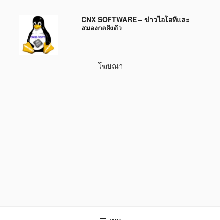
ข้าม
CNX SOFTWARE – ข่าวไอโอทีและ
ไป
สมองกลฝังตัว
ยัง
บทความ
โฆษณา