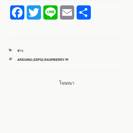
F
T
L
E
S
a
w
i
m
h
c
i
n
a
a
หมวด
ข่าว
e
t
e
i
r
หมู่
ป้าย
ARDUINO
,
ESP32
,
RASPBERRY PI
กำกับ
b
t
l
e
โฆษณา
o
e
o
r
k