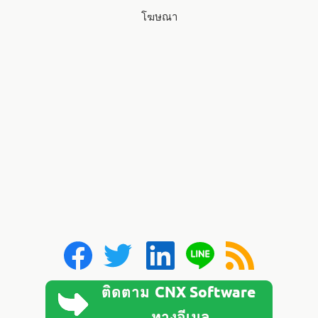
โฆษณา