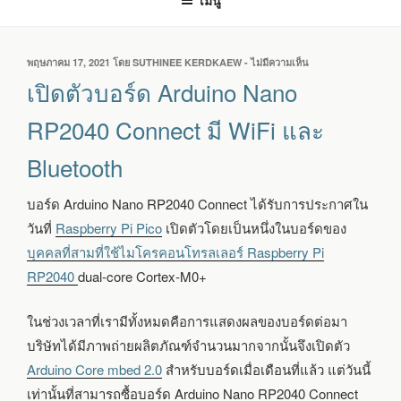
เมนู
เขียน
พฤษภาคม 17, 2021
โดย
SUTHINEE KERDKAEW
-
ไม่มีความเห็น
บน
วัน
เปิด
เปิดตัวบอร์ด Arduino Nano
ที่
ตัว
บอร์ด
RP2040 Connect มี WiFi และ
ARDUINO
NANO
Bluetooth
RP2040
CONNECT
มี
บอร์ด Arduino Nano RP2040 Connect ได้รับการประกาศใน
WIFI
วันที่
Raspberry Pi Pico
เปิดตัวโดยเป็นหนึ่งในบอร์ดของ
และ
BLUETOOTH
บุคคลที่สามที่ใช้ไมโครคอนโทรลเลอร์ Raspberry Pi
RP2040
dual-core Cortex-M0+
ในช่วงเวลาที่เรามีทั้งหมดคือการแสดงผลของบอร์ดต่อมา
บริษัทได้มีภาพถ่ายผลิตภัณฑ์จำนวนมากจากนั้นจึงเปิดตัว
Arduino Core mbed 2.0
สำหรับบอร์ดเมื่อเดือนที่แล้ว แต่วันนี้
เท่านั้นที่สามารถซื้อบอร์ด Arduino Nano RP2040 Connect