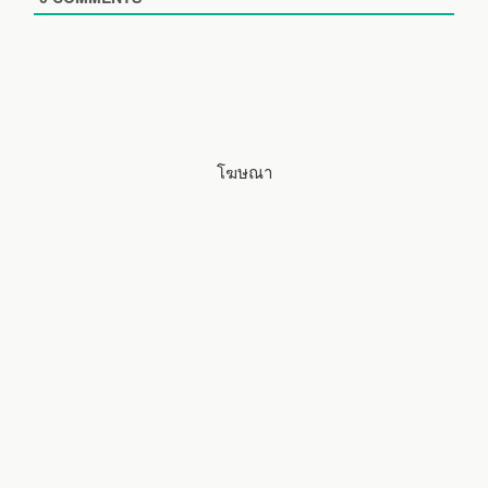
t
e
โฆษณา