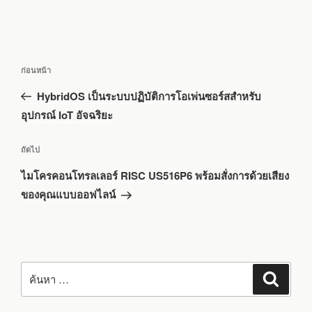
แนะแนว
เรื่อง
ก่อนหน้า
เรื่อง
ก่อน
HybridOS เป็นระบบปฏิบัติการโอเพ่นซอร์สสำหรับ
หน้า
อุปกรณ์ IoT อัจฉริยะ
เรื่อง
ถัดไป
ถัด
ไมโครคอนโทรลเลอร์ RISC US516P6 พร้อมสั่งการด้วยเสียง
ไป
ของคุณแบบออฟไลน์
ค้นหา:
ค้นหา