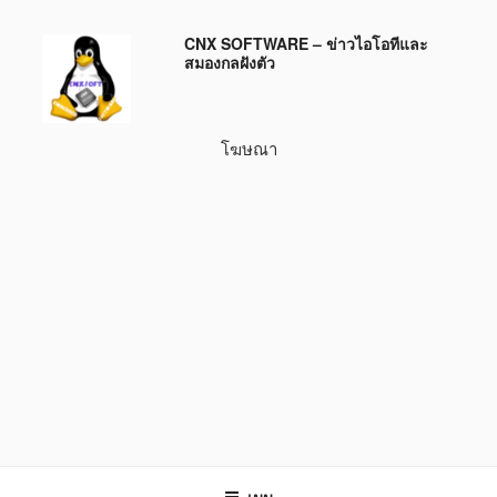
ข้าม
CNX SOFTWARE – ข่าวไอโอทีและ
ไป
สมองกลฝังตัว
ยัง
บทความ
โฆษณา