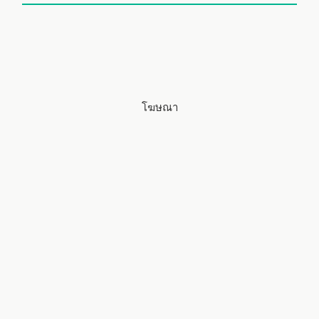
t
e
โฆษณา