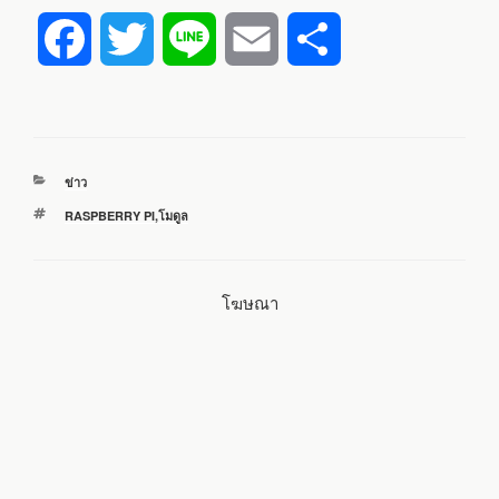
F
T
L
E
S
a
w
i
m
h
c
i
n
a
a
หมวด
ข่าว
e
t
e
i
r
หมู่
ป้าย
RASPBERRY PI
,
โมดูล
กำกับ
b
t
l
e
โฆษณา
o
e
o
r
k