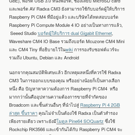
GbE), พอร์ต USB 3.0 หนึ่งพอร์ต, ช่องเสียบ MicroSD card
และพอร์ต AV Radxa CM3 ยังสามารถใช้กับบอร์ดผู้ให้บริการ
Raspberry Pi CM4 ที่มีอยู่แล้ว และบริษัทได้ทดสอบบอร์ด
Raspberry Pi Compute Module 4 IO อย่างเป็นทางการแล้ว,
Seeed Studio
บอร์ดผู้ให้บริการ dual Gigabit Ethernet
,
Waveshare CM4 IO Base รวมถึงบอร์ด Mcuzone CM4 Mini
และ CM4 Tiny ที่อธิบายไว้ใน
wiki
การรองรับซอฟต์แวร์จะ
รวมถึง Ubuntu, Debian และ Android
นอกจากคุณสมบัติพิเศษแล้ว อีกเหตุผลหนึ่งที่ควรใช้ Radxa
CM3 ในการออกแบบของคุณ หรืออย่างน้อยก็เป็นทางเลือก
หนึ่ง คือ ปัญหาหาความต้องการ Raspberry Pi CM4 หรือ
มากกว่านั้นคืออุปทานความต้องการขายที่จำกัดของ
Broadcom และชิ้นส่วนอื่นๆ ที่นำไปสู่
Raspberry Pi 4 2GB
ล่าสุด ขึ้นราคา
คุณไม่จำเป็นต้องใช้ Radxa เป็นตัวสำรอง
เพียงรายเดียว เพราะยังมี
โมดูล Pine64 SOQuartz
ซึ่งใช้
Rockchip RK3566 และเข้ากันได้กับ Raspberry Pi CM4 จะ