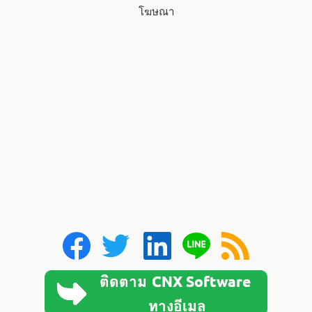
โฆษณา