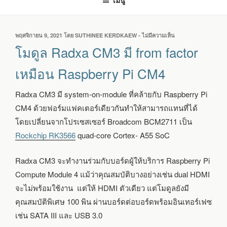
เมนู
เขียน
พฤศจิกายน 9, 2021
โดย
SUTHINEE KERDKAEW
-
ไม่มีความเห็น
บน
วัน
โมดูล
โมดูล Radxa CM3 มี from factor
ที่
RADXA
CM3
เหมือน Raspberry Pi CM4
มี
FROM
Radxa CM3 มี system-on-module ที่คล้ายกับ Raspberry Pi
FACTOR
เหมือน
CM4 ด้วยฟอร์มแฟคเตอร์เดียวกันทำให้สามารถแทนที่ได้
RASPBERRY
โดยเปลี่ยนจากโปรเซสเซอร์ Broadcom BCM2711 เป็น
PI
CM4
Rockchip RK3566
quad-core Cortex- A55 SoC
Radxa CM3 จะทำงานร่วมกับบอร์ดผู้ให้บริการ Raspberry Pi
Compute Module 4 แม้ว่าคุณสมบัติบางอย่างเช่น dual HDMI
จะไม่พร้อมใช้งาน แต่ให้ HDMI ตัวเดียว แต่โมดูลยังมี
คุณสมบัติพิเศษ 100 พิน ผ่านบอร์ดต่อบอร์ดพร้อมอินเทอร์เฟซ
เช่น SATA III และ USB 3.0