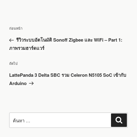
แนะแนว
เรื่อง
ก่อนหน้า
เรื่อง
ก่อน
รีวิวระบบอัตโนมัติ Sonoff Zigbee และ WiFi – Part 1:
หน้า
ภาพรวมฮาร์ดแวร์
เรื่อง
ถัดไป
ถัด
LattePanda 3 Delta SBC รวม Celeron N5105 SoC เข้ากับ
ไป
Arduino
ค้นหา:
ค้นหา