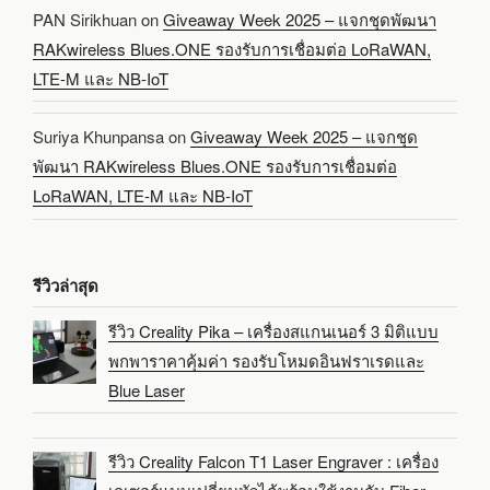
PAN Sirikhuan
on
Giveaway Week 2025 – แจกชุดพัฒนา
RAKwireless Blues.ONE รองรับการเชื่อมต่อ LoRaWAN,
LTE-M และ NB-IoT
Suriya Khunpansa
on
Giveaway Week 2025 – แจกชุด
พัฒนา RAKwireless Blues.ONE รองรับการเชื่อมต่อ
LoRaWAN, LTE-M และ NB-IoT
รีวิวล่าสุด
รีวิว Creality Pika – เครื่องสแกนเนอร์ 3 มิติแบบ
พกพาราคาคุ้มค่า รองรับโหมดอินฟราเรดและ
Blue Laser
รีวิว Creality Falcon T1 Laser Engraver : เครื่อง