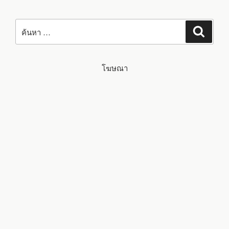
ROS
ตะขาบ
สำหรับ
งาน
ค้นหา:
ออฟ
ค้นหา
โรด
รองรับ
RASPBERRY
PI
4/5
โฆษณา