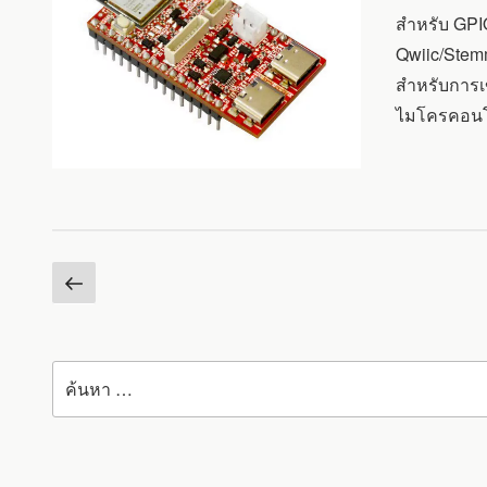
5
สำหรับ GPIO
LE
และ
Qwiic/Stem
802.15.4
สำหรับการเ
(ZIGBEE/THREAD
ไมโครคอนโ
หน้า
Posts
ก่อน
pagination
หน้า
ค้นหา: