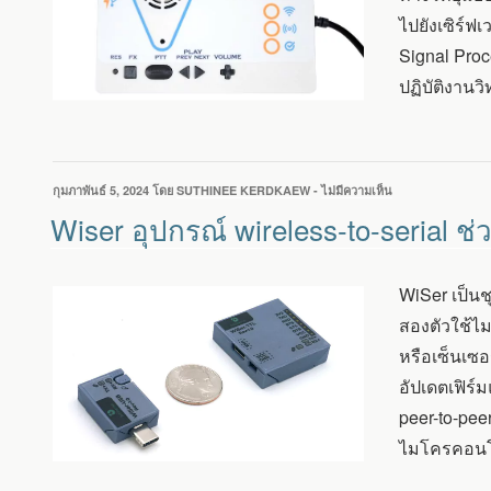
A1S
ไปยังเซิร์ฟ
DEVKIT
Signal Proc
สามารถ
เชื่อม
ปฏิบัติงานว
ต่อ
อินเทอร์เน็ต
ได้
เขียน
กุมภาพันธ์ 5, 2024
โดย
SUTHINEE KERDKAEW
-
ไม่มีความเห็น
บน
วัน
WISER
Wiser อุปกรณ์ wireless-to-serial
ที่
อุปกรณ์
WIRELESS-
TO-
WiSer เป็นช
SERIAL
ช่วย
สองตัวใช้ไ
ใน
หรือเซ็นเซอ
การ
ดีบัก
อัปเดตเฟิร์
และ
peer-to-pee
การ
เขียน
ไมโครคอนโท
โปรแกรม
อุปกรณ์