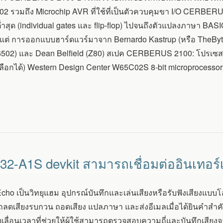
02 รวมถึง Microchip AVR ที่ใช้ที่เป็นตัวควบคุมขา I/O CERB
บต่ำสุด (individual gates และ flip-flop) ไปจนถึงตัวแปลงภาษา B
ต่ การออกแบบฮาร์ดแวร์มาจาก Bernardo Kastrup (หรือ TheByte
6502) และ Dean Belfield (Z80) สเปค CERBERUS 2100: โปรเซสเซอร์
ือกได้) Western Design Center W65C02S 8-bit microprocessor ที
32-A1S devkit สามารถเชื่อมต่ออินเทอร์เ
ho เป็นวิทยุแฮม อุปกรณ์บันทึกและเล่นเสียงหรือรับฟังเสียงแบบโอ
ลดเสียงรบกวน ถอดเสียง แปลภาษา และส่งอีเมลเมื่อได้ยินคำสำคัญ
เลื่อนเวลาที่ช่วยให้ผู้ใช้สามารถตรวจสอบความถี่และบันทึกเสียงจากว