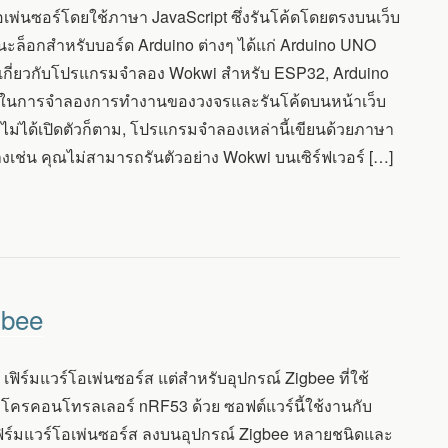
พ่นซอร์โดยใช้ภาษา JavaScript ซึ่งรันโค้ดโดยตรงบนเว็บ
ะล็อกสำหรับบอร์ด Arduino ต่างๆ ได้แก่ Arduino UNO
กี่ยวกับโปรแกรมจำลอง Wokwi สำหรับ ESP32, Arduino
จะศึกษาในการจำลองการทำงานของวงจรและรันโค้ดบนหน้าเว็บ
ม่ได้เปิดตัวก็ตาม, โปรแกรมจำลองเหล่านี้เขียนด้วยภาษา
างเช่น คุณไม่สามารถรันตัวอย่าง Wokwi บนเซิร์ฟเวอร์ […]
gbee
ิร์มแวร์โอเพ่นซอร์ส แต่สำหรับอุปกรณ์ Zigbee ที่ใช้
รคอนโทรลเลอร์ nRF53 ด้วย ซอฟต์แวร์นี้ใช้งานกับ
ร์มแวร์โอเพ่นซอร์ส ลงบนอุปกรณ์ Zigbee หลายชนิดและ