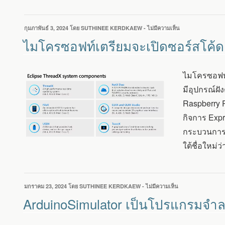
ฝัง
ตัว
เขียน
กุมภาพันธ์ 3, 2024
โดย
SUTHINEE KERDKAEW
-
ไม่มีความเห็น
บน
วัน
ไมโคร
ไมโครซอฟท์เตรียมจะเปิดซอร์สโค้ด
ที่
ซอฟท์
เตรียม
จะ
ไมโครซอฟท์เ
เปิด
ซอร์สโค้ด
มีอุปกรณ์ฝั
ECLIPSE
Raspberry P
THREADX
ระบบ
กิจการ Expr
ปฏิบัติ
กระบวนการเ
การ
แบบ
ใต้ชื่อใหม่
เรี
ยล
ไทม์
(RTOS)
เขียน
มกราคม 23, 2024
โดย
SUTHINEE KERDKAEW
-
ไม่มีความเห็น
บน
วัน
ARDUINOSIMUL
ArduinoSimulator เป็นโปรแกรมจำลอ
ที่
เป็น
โปรแกรม
จำลอง