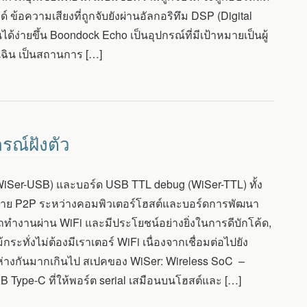
 ข้อความเสียงที่ถูกจับยังผ่านอัลกอริทึม DSP (Digital
้ง่ายขึ้น Boondock Echo เป็นอุปกรณ์ที่มีเป้าหมายเป็นผู้
กเฉิน เป็นสถานการ […]
รณ์ฝังตัว
 (WiSer-USB) และบอร์ด USB TTL debug (WiSer-TTL) ทั้ง
ร้สาย P2P ระหว่างคอมพิวเตอร์โฮสต์และบอร์ดการพัฒนา
ถทำงานผ่าน WiFi และมีประโยชน์อย่างยิ่งในการดีบักโค้ด,
ระทั่งไม่ต้องมีเราเตอร์ WiFi เนื่องจากเชื่อมต่อไปยัง
่ห่างกันมากเกินไป สเปคของ WiSer: Wireless SoC –
Type-C ที่ให้พอร์ต serial เสมือนบนโฮสต์และ […]