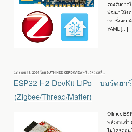
กับ
รองรับการใ
ESPHOME
พัฒนาให้รอง
สำหรับ
อุปกรณ์
Go ซึ่งจะมี
ZIGBEE
YAML […]
เขียน
มกราคม 19, 2024
โดย
SUTHINEE KERDKAEW
-
ไม่มีความเห็น
บน
วัน
ESP32-
ESP32-H2-DevKit-LiPo – บอร์ดฮาร์
ที่
H2-
DEVKIT-
(Zigbee/Thread/Matter)
LIPO
–
บอร์ด
ฮาร์ดแวร์
Olimex ESP3
โอเพ่นซอร์ส
พลังงานต่ำ 
รองรับ
BLUETOOTH
ไมโครคอนโท