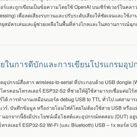
เวอร์และถูกเขียนเป็นข้อความโดยใช้ OpenAI บนเซิร์ฟเวอร์ในคลาวด์
essing) เพื่อลดเสียงรบกวนและปรับระดับเสียงให้ชัดเจนและใช้งานได
ิทยุสมัครเล่นและผู้ช่วยเหลือในพื้นที่ห่างไกลและในสถานการณ์ฉุ
 ช่วยในการดีบักและการเขียนโปรแกรมอุปก
ุดอุปกรณ์สื่อสาร wireless-to-serial ที่ประกอบด้วย USB dongle
มโครคอนโทรลเลอร์ ESP32-S2 ที่ช่วยให้ผู้ใช้สามารถเชื่อมต่อไ
ร์ได้ การทำงานเหมือนบอร์ด debug USB to TTL ทั่วไป แต่สามาร
มแวร์. บันทึกข้อมูล หรือถ่ายโอนไฟล์โดยไม่ต้องใช้สาย USB หรือแม้ก
r นอกจากนี้ยังมีประโยชน์เมื่อโฮสต์และอุปกรณ์ทดสอบ (DUT) อยู
รลเลอร์ ESP32-S2 Wi-Fi (และ Bluetooth) USB – 1x พอร์ต USB 