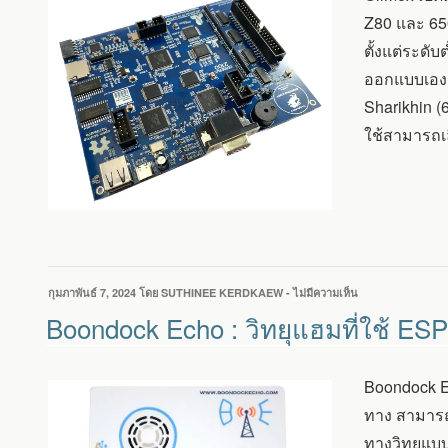
เรียน
Z80 และ 65
รู้
ตั้งแต่ระดั
การ
เขียน
ออกแบบเองแ
โค้ด
Sharikhin (
ภาษา
BASIC
ใช้สามารถเล
พร้อม
CPU
8
บิต
Z80
และ
6502
เขียน
กุมภาพันธ์ 7, 2024
โดย
SUTHINEE KERDKAEW
-
ไม่มีความเห็น
บน
วัน
BOONDOCK
Boondock Echo : วิทยุแฮมที่ใช้ ESP
ที่
ECHO
:
วิทยุ
Boondock Ec
แฮม
ที่
ทาง สามารถ
ใช้
ทางวิทยุแบบ
ESP32-