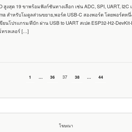
 สูงสุด 19 ขาพร้อมฟังก์ชันทางเลือก เช่น ADC, SPI, UART, I2C
ma สำหรับโมดูลส่วนขยาย,พอร์ต USB-C สองพอร์ต โดยพอร์ตหนึ่
ขียนโปรแกรม/ดีบัก ผ่าน USB to UART สเปต ESP32-H2-DevKit-
/MATTER)
ทรลเลอร์ […]
หน้า
37
หน้า
1
…
หน้า
36
หน้า
38
…
หน้า
44
โฆษณา