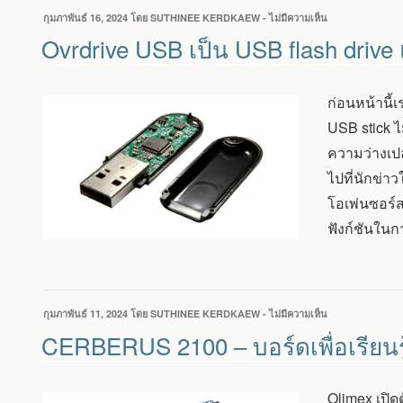
เขียน
กุมภาพันธ์ 16, 2024
โดย
SUTHINEE KERDKAEW
-
ไม่มีความเห็น
บน
วัน
OVRDRIVE
Ovrdrive USB เป็น USB flash drive
ที่
USB
เป็น
USB
ก่อนหน้านี้
FLASH
DRIVE
USB stick ไ
แบบ
ความว่างเปล่
โอเพ่นซอร์ส
ที่
ไปที่นักข่า
เน้น
โอเพ่นซอร์ส
ใช้
งาน
ฟังก์ชันในก
ส่วน
บุคคล
สามารถ
ล้าง
ข้อมูล
เขียน
กุมภาพันธ์ 11, 2024
โดย
SUTHINEE KERDKAEW
-
ไม่มีความเห็น
บน
ด้วย
วัน
CERBERUS
CERBERUS 2100 – บอร์ดเพื่อเรียน
ตัว
ที่
2100
เอง
–
ได้
บอร์ด
Olimex เปิด
เพื่อ