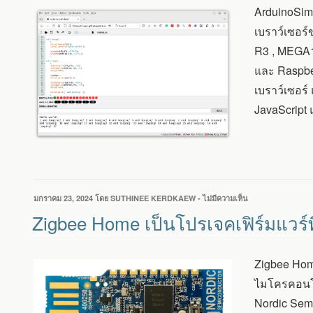
ArduinoSim
ARDUINO
แบบ
เบราว์เซอร
โอเพ่นซอร์ส
R3 , MEGA1
ที่
รัน
และ Raspber
บน
เบราว์เซอร์
หน้า
เว็บ
JavaScript 
เบราว์เซอร์
เขียน
มกราคม 23, 2024
โดย
SUTHINEE KERDKAEW
-
ไม่มีความเห็น
บน
วัน
ZIGBEE
Zigbee Home เป็นโปรเจคเฟิร์มแวร์
ที่
HOME
เป็น
โปร
Zigbee Home
เจ
คเฟิร์มแวร์
ไมโครคอนโท
ที่
Nordic Sem
คล้าย