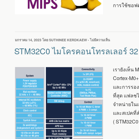
V
การใช้ซอฟต์
และ
MIPS
เขียน
มกราคม 14, 2023
โดย
SUTHINEE KERDKAEW
-
ไม่มีความเห็น
บน
วัน
STM32C0
STM32C0 ไมโครคอนโทรลเลอร์ 32 บิ
ที่
ไมโคร
คอนโทรลเลอร์
32
เรายังเห็น
บิต
ราคา
Cortex-M0+,
ถูก
และการรองร
เพื่อ
แทนที่
ที่สุด แฟลช
MCU
จำหน่ายในแ
8
บิต
และสเปคที่
( STM32C01