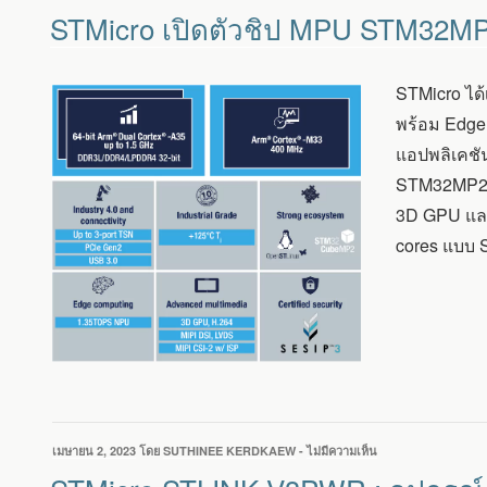
วัน
STMICRO
STMicro เปิดตัวชิป MPU STM32MP2
ที่
เปิด
ตัว
ชิป
STMicro ได้
MPU
STM32MP2
พร้อม Edge 
ใช้
แอปพลิเคชัน
ARM
CORTEX-
STM32MP25 ท
A35/M33
3D GPU และ
เริ่ม
ต้น
cores แบบ S
ด้วย
STM32MP25
เขียน
เมษายน 2, 2023
โดย
SUTHINEE KERDKAEW
-
ไม่มีความเห็น
บน
วัน
STMICRO