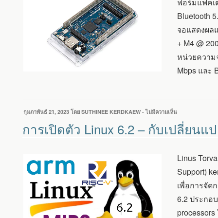
ฟอร์มแฟคเต
WIFI
Bluetooth 5
พร้อม
ชิป
จอแสดงผลแล
STM32H7
+ M4 @ 200
มีขา
I/O
หน่วยความจำ
สูงสุด
Mbps และ Bl
76
ขา
เขียน
กุมภาพันธ์ 21, 2023
โดย
SUTHINEE KERDKAEW
-
ไม่มีความเห็น
บน
วัน
การ
การเปิดตัว Linux 6.2 – กับเปลี่ย
ที่
เปิด
ตัว
LINUX
Linus Torva
6.2
–
Support) k
กับ
เพื่อการจัดก
เปลี่ยนแปลง
สถาปัตยกรรม
6.2 ประกอบด
ARM,
processors 
RISC-