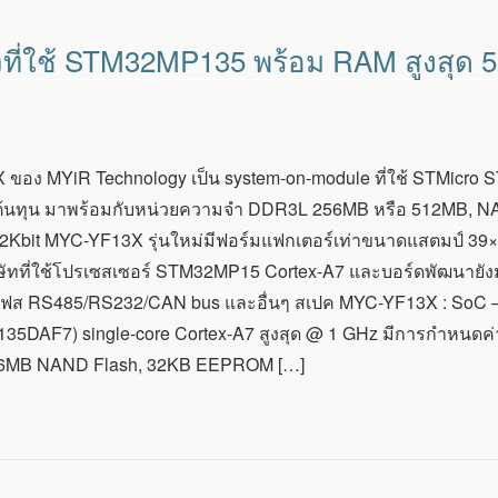
ที่ใช้ STM32MP135 พร้อม RAM สูงสุด 
ของ MYiR Technology เป็น system-on-module ที่ใช้ STMicro S
ต้นทุน มาพร้อมกับหน่วยความจำ DDR3L 256MB หรือ 512MB, 
bit MYC-YF13X รุ่นใหม่มีฟอร์มแฟกเตอร์เท่าขนาดแสตมป์ 39×37 
ษัทที่ใช้โปรเซสเซอร์ STM32MP15 Cortex-A7 และบอร์ดพัฒนายังม
ทอร์เฟส RS485/RS232/CAN bus และอื่นๆ สเปค MYC-YF13X : So
5DAF7) single-core Cortex-A7 สูงสุด @ 1 GHz มีการกำหนดค่า
6MB NAND Flash, 32KB EEPROM […]