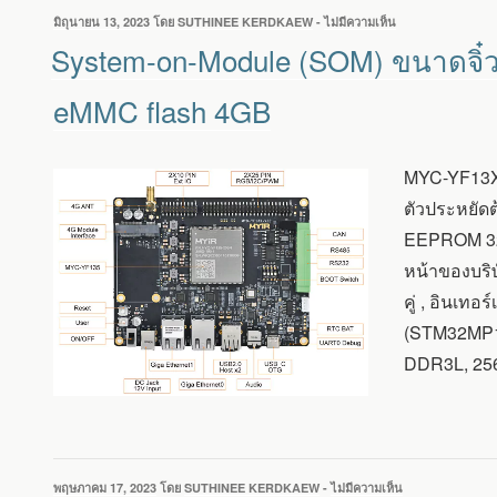
เขียน
มิถุนายน 13, 2023
โดย
SUTHINEE KERDKAEW
-
ไม่มีความเห็น
บน
วัน
SYSTEM-
System-on-Module (SOM) ขนาดจิ๋ว
ที่
ON-
MODULE
eMMC flash 4GB
(SOM)
ขนาด
จิ๋ว
ที่
MYC-YF13X 
ใช้
ตัวประหยัด
STM32MP135
พร้อม
EEPROM 32K
RAM
หน้าของบริ
สูงสุด
512MB,
คู่ , อินเ
NAND
(STM32MP13
FLASH
256MB
DDR3L, 25
หรือ
EMMC
FLASH
4GB
เขียน
พฤษภาคม 17, 2023
โดย
SUTHINEE KERDKAEW
-
ไม่มีความเห็น
บน