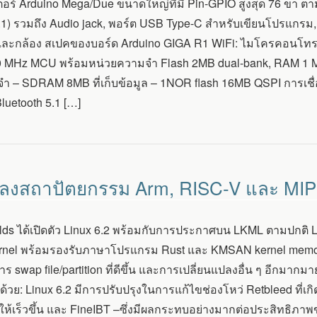
อร์ Arduino Mega/Due ขนาดใหญ่ที่มี Pin-GPIO สูงสุด 76 ขา ตา
.1) รวมถึง Audio jack, พอร์ต USB Type-C สำหรับเขียนโปรแกรม,
ะกล้อง สเปคของบอร์ด Arduino GIGA R1 WiFi: ไมโครคอนโทร
 MHz MCU พร้อมหน่วยความจำ Flash 2MB dual-bank, RAM 1 MB
 – SDRAM 8MB ที่เก็บข้อมูล – 1NOR flash 16MB QSPI การเชื่อ
uetooth 5.1 […]
นแปลงสถาปัตยกรรม Arm, RISC-V และ MI
lds ได้เปิดตัว Linux 6.2 พร้อมกับการประกาศบน LKML ตามปกติ Linu
ernel พร้อมรองรับภาษาโปรแกรม Rust และ KMSAN kernel memory
าร swap file/partition ที่ดีขึ้น และการเปลี่ยนแปลงอื่น ๆ อีกมากม
้วย: Linux 6.2 มีการปรับปรุงในการแก้ไขช่องโหว่ Retbleed ที่เ
ให้เร็วขึ้น และ FineIBT –ซึ่งมีผลกระทบอย่างมากต่อประสิทธิภาพข