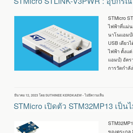
STMicro STLINK-V3PWR : อุปกรณ์
ที่
STLINK-
V3PWR
:
STMicro ST
อุปกรณ์
PROBE
ไฟฟ้าที่แม่
ใช้
นาโนแอมป์ถ
สำหรับ
ดีบัก
USB เดียวไ
โปรแกรม
ไฟฟ้า ตั้งแ
และ
สามารถ
แอมป์) อัต
วัด
การวัดกำลัง
พลังงาน
เขียน
มีนาคม 12, 2023
โดย
SUTHINEE KERDKAEW
-
ไม่มีความเห็น
บน
วัน
STMICRO
STMicro เปิดตัว STM32MP13 เป็นไม
ที่
เปิด
ตัว
STM32MP13
STM32MP13 
เป็น
ไมโคร
ของตระกูล 