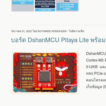
เขียน
ธันวาคม 31, 2022
โดย
SUTHINEE KERDKAEW
-
ไม่มีความเห็น
บน
วัน
บอร์ด
บอร์ด DshanMCU Pitaya Lite พร
ที่
DSHANMCU
PITAYA
LITE
DshanMCU P
พร้อม
MCU
Cortex-M3 
MM32
512KB และบอ
ARM
CORTEX-
mini PCIe 
M3
คอนโทรลเลอ
ราคา
ประมาณ
เก็บข้อมูล 
140฿