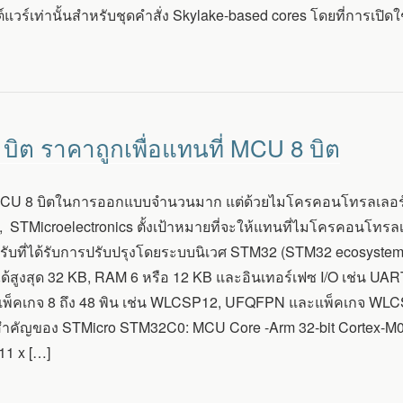
แวร์เท่านั้นสำหรับชุดคำสั่ง Skylake-based cores โดยที่การเปิด
ต ราคาถูกเพื่อแทนที่ MCU 8 บิต
 MCU 8 บิตในการออกแบบจำนวนมาก แต่ด้วยไมโครคอนโทรลเลอร์ป
 STMicroelectronics ตั้งเป้าหมายที่จะให้แทนที่ไมโครคอนโทรลเล
ับที่ได้รับการปรับปรุงโดยระบบนิเวศ STM32 (STM32 ecosyst
ได้สูงสุด 32 KB, RAM 6 หรือ 12 KB และอินเทอร์เฟซ I/O เช่น UA
พ็คเกจ 8 ถึง 48 พิน เช่น WLCSP12, UFQFPN และแพ็คเกจ WLCSP
สำคัญของ STMicro STM32C0: MCU Core -Arm 32-bit Cortex-M
1 x […]