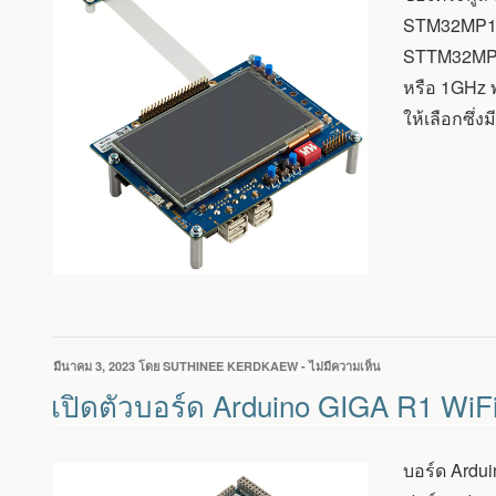
โปรเซสเซอร์
STM32MP15 s
CORTEX-
A7
STTM32MP13
ที่
หรือ 1GHz พร
เน้น
ราคา
ให้เลือกซึ่
ถูก
เขียน
มีนาคม 3, 2023
โดย
SUTHINEE KERDKAEW
-
ไม่มีความเห็น
บน
วัน
เปิด
เปิดตัวบอร์ด Arduino GIGA R1 WiFi
ที่
ตัว
บอร์ด
ARDUINO
บอร์ด Ardu
GIGA
R1