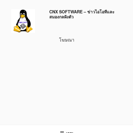
ข้าม
CNX SOFTWARE – ข่าวไอโอทีและ
ไป
สมองกลฝังตัว
ยัง
บทความ
โฆษณา