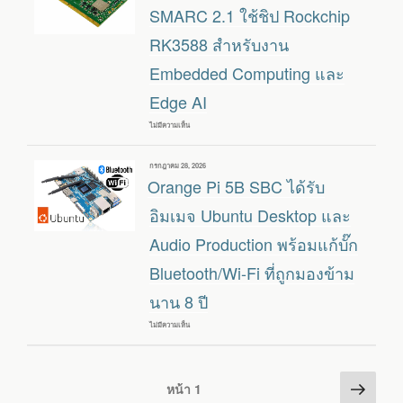
แล้ว
AI
SMARC 2.1 ใช้ชิป Rockchip
พร้อม
มาตรฐาน
RK3588 สำหรับงาน
IP67
ใช้
Embedded Computing และ
โมดูล
NVIDIA
JETSON
Edge AI
ORIN
NX/NANO
รองรับ
ไม่มีความเห็น
บน
กล้อง
JETWAY
GMSL2
SMC-
ARK1
เขียน
กรกฎาคม 28, 2026
–
วัน
Orange Pi 5B SBC ได้รับ
โมดูล
ที่
SMARC
2.1
อิมเมจ Ubuntu Desktop และ
ใช้
ชิป
Audio Production พร้อมแก้บั๊ก
ROCKCHIP
RK3588
Bluetooth/Wi-Fi ที่ถูกมองข้าม
สำหรับ
งาน
EMBEDDED
นาน 8 ปี
COMPUTING
และ
EDGE
ไม่มีความเห็น
บน
AI
ORANGE
PI
5B
SBC
Posts
หน้า
ได้
หน้า
1
รับ