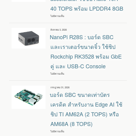
JETSON
40 TOPS พร้อม LPDDR4 8GB
AGX
ORIN
64GB/32GB
ไม่มีความเห็น
บน
รองรับ
ASUS
กล้อง
UGEN300
GMSL2
:
เขียน
สิงหาคม 3, 2026
ผ่าน
USB
วัน
NanoPi R28S : บอร์ด SBC
พอร์ต
AI
ที่
FAKRA
ACCELERATOR
คู่
ใช้
และเราเตอร์ขนาดจิ๋ว ใช้ชิป
ชิป
HAILO-
Rockchip RK3528 พร้อม GbE
10H
40
คู่ และ USB-C Console
TOPS
พร้อม
LPDDR4
ไม่มีความเห็น
บน
8GB
NANOPI
R28S
:
เขียน
กรกฎาคม 31, 2026
บอร์ด
วัน
บอร์ด SBC ขนาดเท่าบัตร
SBC
ที่
และ
เรา
เครดิต สำหรับงาน Edge AI ใช้
เตอร์
ขนาด
ชิป TI AM62A (2 TOPS) หรือ
จิ๋ว
ใช้
AM68A (8 TOPS)
ชิป
ROCKCHIP
RK3528
ไม่มีความเห็น
บน
พร้อม
บอร์ด