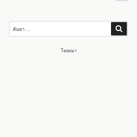
ต่อ
pagination
อิมเมจ
UBUNTU
ไป
DESKTOP
และ
AUDIO
PRODUCTION
ค้นหา:
พร้อม
ค้นหา
แก้
บั๊ก
BLUETOOTH/WI-
FI
ที่
โฆษณา
ถูก
มอง
ข้าม
นาน
8
ปี