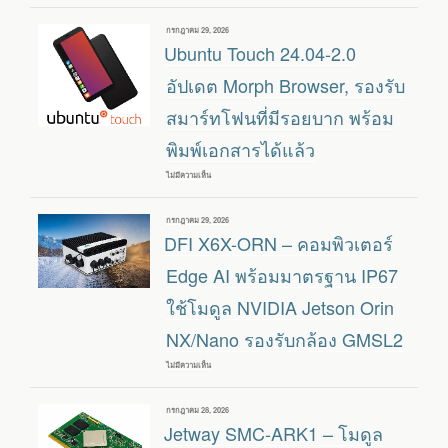
GBE
SBC
คู่
ขนาด
และ
เขียน
กรกฎาคม 29, 2026
เท่า
USB-
วัน
Ubuntu Touch 24.04-2.0
บัตร
C
ที่
เครดิต
CONSOLE
สำหรับ
อัปเดต Morph Browser, รองรับ
งาน
EDGE
สมาร์ทโฟนที่มีรอยบาก พร้อม
AI
ใช้
พิมพ์เอกสารได้แล้ว
ชิป
TI
AM62A
ไม่มีความเห็น
บน
(2
UBUNTU
TOPS)
TOUCH
หรือ
24.04-
AM68A
เขียน
กรกฎาคม 29, 2026
2.0
(8
วัน
DFI X6X-ORN – คอมพิวเตอร์
อัปเดต
TOPS)
ที่
MORPH
BROWSER,
Edge AI พร้อมมาตรฐาน IP67
รอง
รับ
ใช้โมดูล NVIDIA Jetson Orin
สมา
ร์ท
NX/Nano รองรับกล้อง GMSL2
โฟน
ที่
มี
ไม่มีความเห็น
บน
รอย
DFI
บาก
X6X-
พร้อม
ORN
พิมพ์
เขียน
กรกฎาคม 28, 2026
–
เอกสาร
วัน
Jetway SMC-ARK1 – โมดูล
คอมพิวเตอร์
ได้
ที่
EDGE