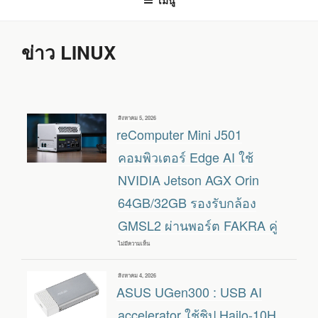
เมนู
ข่าว LINUX
เขียน
สิงหาคม 5, 2026
วัน
reComputer Mini J501
ที่
คอมพิวเตอร์ Edge AI ใช้
NVIDIA Jetson AGX Orin
64GB/32GB รองรับกล้อง
GMSL2 ผ่านพอร์ต FAKRA คู่
ไม่มีความเห็น
บน
RECOMPUTER
MINI
J501
เขียน
สิงหาคม 4, 2026
คอมพิวเตอร์
วัน
ASUS UGen300 : USB AI
EDGE
ที่
AI
ใช้
accelerator ใช้ชิป Hailo-10H
NVIDIA