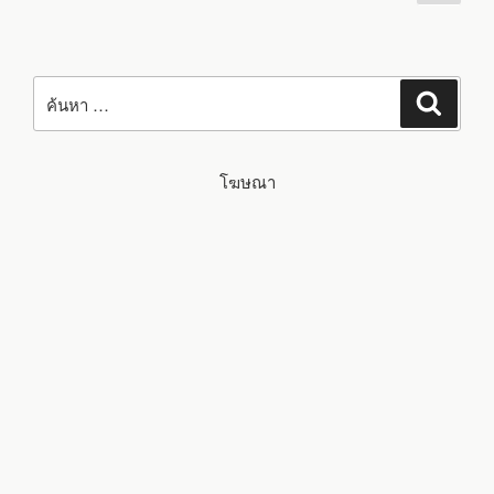
ต่อ
pagination
AI
แบบ
ไป
ไม่มี
พัดลม
ใช้
ชิป
ค้นหา:
ROCKCHIP
ค้นหา
RK3576
และ
ตัว
เลือก
โมดูล
โฆษณา
RK1828
LLM/VLM