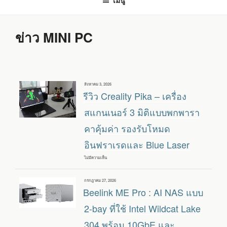
เมนู
ข่าว MINI PC
เขียน
สิงหาคม 3, 2026
วัน
รีวิว Creality Pika – เครื่อง
ที่
สแกนเนอร์ 3 มิติแบบพกพารา
คาคุ้มค่า รองรับโหมด
อินฟราเรดและ Blue Laser
ไม่มีความเห็น
บน
รีวิว
CREALITY
PIKA
เขียน
กรกฎาคม 27, 2026
–
วัน
Beelink ME Pro : AI NAS แบบ
เครื่อง
ที่
สแกน
เนอ
2-bay ที่ใช้ Intel Wildcat Lake
ร์
3
304 พร้อม 10GbE และ
มิติ