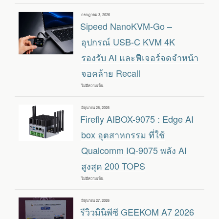
LPDDR5X
KRON
12GB
K1
และ
เขียน
กรกฎาคม 3, 2026
:
SSD
วัน
Sipeed NanoKVM-Go –
มิ
NVME
ที่
นิ
512GB
พีซี
อุปกรณ์ USB-C KVM 4K
รุ่น
ราคา
รองรับ AI และฟีเจอร์จดจำหน้า
ประหยัด
ที่
จอคล้าย Recall
ใช้
AMD
RYZEN
ไม่มีความเห็น
บน
R2544
SIPEED
พร้อม
NANOKVM-
RAM
GO
8GB
เขียน
มิถุนายน 28, 2026
–
และ
วัน
Firefly AIBOX-9075 : Edge AI
อุปกรณ์
SSD
ที่
USB-
256GB
C
box อุตสาหกรรม ที่ใช้
KVM
4K
Qualcomm IQ-9075 พลัง AI
รองรับ
AI
สูงสุด 200 TOPS
และ
ฟีเจอร์
จดจำ
ไม่มีความเห็น
บน
หน้า
FIREFLY
จอ
AIBOX-
คล้าย
9075
RECALL
เขียน
มิถุนายน 27, 2026
:
วัน
รีวิวมินิพีซี GEEKOM A7 2026
EDGE
ที่
AI