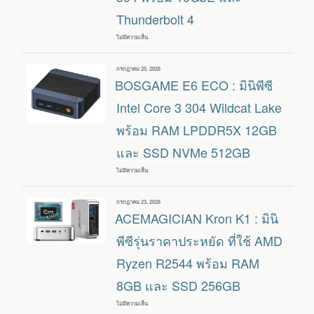
แบบ
Thunderbolt 4
พก
พารา
คา
ไม่มีความเห็น
บน
คุ้ม
BEELINK
ค่า
ME
รองรับ
PRO
โหมด
เขียน
กรกฎาคม 25, 2026
:
อินฟราเรด
วัน
BOSGAME E6 ECO : มินิพีซี
AI
และ
ที่
NAS
BLUE
แบบ
Intel Core 3 304 Wildcat Lake
LASER
2-
BAY
พร้อม RAM LPDDR5X 12GB
ที่
ใช้
และ SSD NVMe 512GB
INTEL
WILDCAT
LAKE
ไม่มีความเห็น
บน
304
BOSGAME
พร้อม
E6
10GBE
ECO
และ
เขียน
กรกฎาคม 23, 2026
:
THUNDERBOLT
วัน
ACEMAGICIAN Kron K1 : มินิ
มิ
4
ที่
นิ
พีซี
พีซีรุ่นราคาประหยัด ที่ใช้ AMD
INTEL
CORE
Ryzen R2544 พร้อม RAM
3
304
8GB และ SSD 256GB
WILDCAT
LAKE
พร้อม
ไม่มีความเห็น
บน
RAM
ACEMAGICIAN