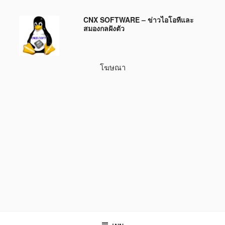
ข้าม
CNX SOFTWARE – ข่าวไอโอทีและ
ไป
สมองกลฝังตัว
ยัง
บทความ
โฆษณา