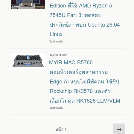
BOX
Edition ที่ใช้ AMD Ryzen 5
อุตสาหกรรม
ที่
7545U Part 3: ทดสอบ
ใช้
QUALCOMM
ประสิทธิภาพบน Ubuntu 26.04
IQ-
9075
พลัง
Linux
AI
สูงสุด
200
ไม่มีความเห็น
บน
TOPS
รีวิว
มิ
นิ
เขียน
มิถุนายน 24, 2026
พีซี
วัน
MYiR MAC-B5760
GEEKOM
ที่
A7
2026
คอมพิวเตอร์อุตสาหกรรม
EDITION
ที่
Edge AI แบบไม่มีพัดลม ใช้ชิป
ใช้
AMD
Rockchip RK3576 และตัว
RYZEN
5
7545U
เลือกโมดูล RK1828 LLM/VLM
PART
3:
ทดสอบ
ไม่มีความเห็น
บน
ประสิทธิภาพ
MYIR
บน
MAC-
UBUNTU
B5760
26.04
คอมพิวเตอร์
Posts
หน้า
LINUX
อุตสาหกรรม
หน้า
1
EDGE