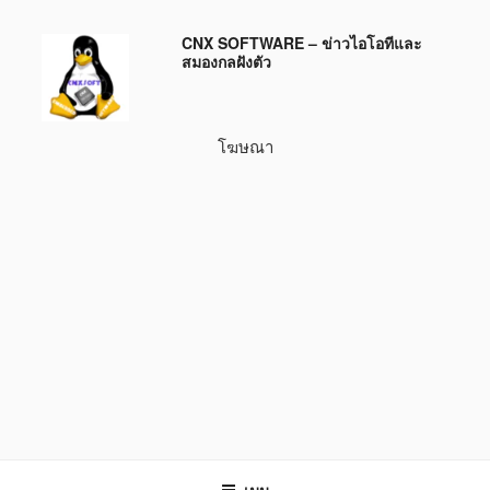
ข้าม
CNX SOFTWARE – ข่าวไอโอทีและ
ไป
สมองกลฝังตัว
ยัง
บทความ
โฆษณา