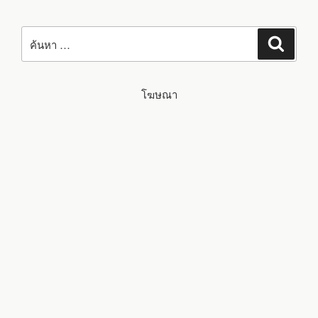
หน้า
จอ
สัมผัส
ค้นหา:
ทรง
ค้นหา
กลม
และ
ปุ่ม
หมุน
สามารถ
โฆษณา
ปรับ
แต่ง
ได้