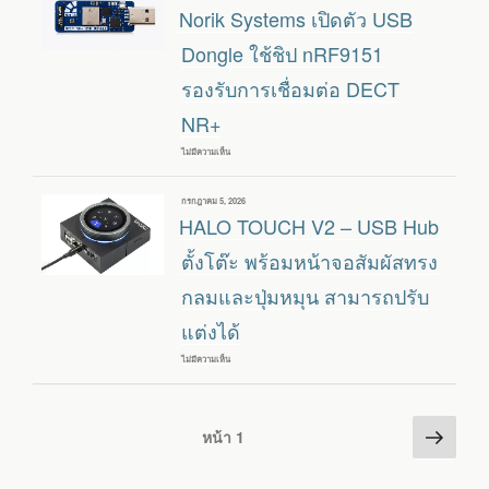
:
วัน
Norik Systems เปิดตัว USB
บอร์ด/
ที่
โมดูล
ESP32-
Dongle ใช้ชิป nRF9151
C5
พร้อม
รองรับการเชื่อมต่อ DECT
USB
TYPE-
NR+
C
ขนาด
จิ๋ว
ไม่มีความเห็น
บน
รองรับ
NORIK
GPIO
SYSTEMS
สูงสุด
เปิด
19
เขียน
กรกฎาคม 5, 2026
ตัว
ขา
วัน
HALO TOUCH V2 – USB Hub
USB
และ
ที่
DONGLE
แบตเตอรี่
ใช้
ตั้งโต๊ะ พร้อมหน้าจอสัมผัสทรง
3.7V
ชิป
NRF9151
กลมและปุ่มหมุน สามารถปรับ
รองรับ
การ
แต่งได้
เชื่อม
ต่อ
DECT
ไม่มีความเห็น
บน
NR+
HALO
TOUCH
V2
–
Posts
หน้า
USB
หน้า
1
HUB
ต่อ
pagination
ตั้ง
โต๊ะ
ไป
พร้อม