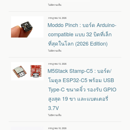
USB
ไม่มีความเห็น
บน
2.0
PICO-
จำนวน
USB-
4
WIFI
ช่อง
เขียน
กรกฎาคม 14, 2026
:
ให้
วัน
Moddo Pinch : บอร์ด Arduino-
เฟิร์มแวร์
RASPBERRY
ที่
เปลี่ยน
PI
RASPBERRY
compatible แบบ 32 บิตที่เล็ก
SBC
PI
PICO
ที่สุดในโลก (2026 Edition)
W
เป็น
อะ
ไม่มีความเห็น
บน
แด
MODDO
ป
PINCH
เตอร์
:
เขียน
กรกฎาคม 13, 2026
USB
บอร์ด
วัน
M5Stack Stamp-C5 : บอร์ด/
WIFI
ARDUINO-
ที่
แบบ
COMPATIBLE
ไม่
แบบ
โมดูล ESP32-C5 พร้อม USB
ต้อง
32
ติด
บิต
Type-C ขนาดจิ๋ว รองรับ GPIO
ตั้ง
ที่
ไดรเวอร์
เล็ก
สูงสุด 19 ขา และแบตเตอรี่
ที่สุด
ใน
โลก
3.7V
(2026
EDITION)
ไม่มีความเห็น
บน
M5STACK
STAMP-
C5
เขียน
กรกฎาคม 10, 2026