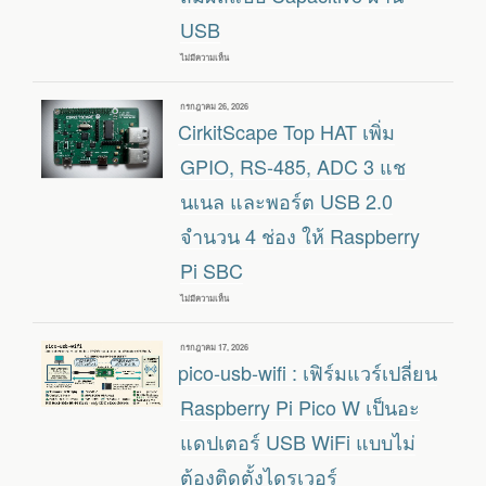
พร้อม
LPDDR4
USB
8GB
ไม่มีความเห็น
บน
จอ
HDMI
ทรง
เขียน
กรกฎาคม 26, 2026
สี่เหลี่ยม
วัน
CirkitScape Top HAT เพิ่ม
7.6
ที่
นิ้ว
ความ
GPIO, RS-485, ADC 3 แช
ละเอียด
1200×1200
นเนล และพอร์ต USB 2.0
หรือ
800×800
จำนวน 4 ช่อง ให้ Raspberry
พร้อม
รองรับ
หน้า
Pi SBC
จอ
สัมผัส
แบบ
ไม่มีความเห็น
บน
CAPACITIVE
CIRKITSCAPE
ผ่าน
TOP
USB
HAT
เขียน
กรกฎาคม 17, 2026
เพิ่ม
วัน
pico-usb-wifi : เฟิร์มแวร์เปลี่ยน
GPIO,
ที่
RS-
485,
Raspberry Pi Pico W เป็นอะ
ADC
3
แดปเตอร์ USB WiFi แบบไม่
แช
นเนล
ต้องติดตั้งไดรเวอร์
และ
พอร์ต