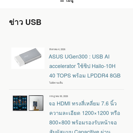
เมนู
ข่าว USB
เขียน
สิงหาคม 4, 2026
วัน
ASUS UGen300 : USB AI
ที่
accelerator ใช้ชิป Hailo-10H
40 TOPS พร้อม LPDDR4 8GB
ไม่มีความเห็น
บน
ASUS
UGEN300
:
เขียน
กรกฎาคม 30, 2026
USB
วัน
จอ HDMI ทรงสี่เหลี่ยม 7.6 นิ้ว
AI
ที่
ACCELERATOR
ใช้
ความละเอียด 1200×1200 หรือ
ชิป
HAILO-
800×800 พร้อมรองรับหน้าจอ
10H
40
สัมผัสแบบ Capacitive ผ่าน
TOPS