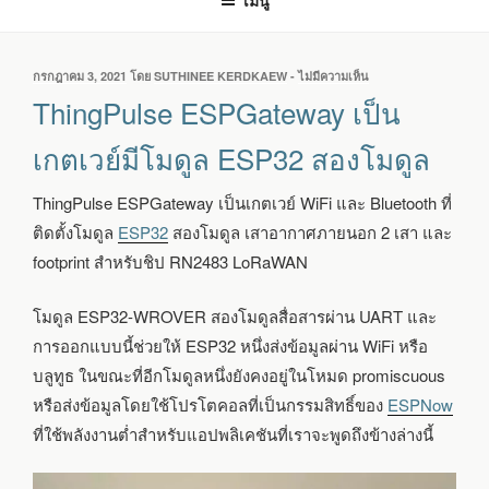
เมนู
เขียน
กรกฎาคม 3, 2021
โดย
SUTHINEE KERDKAEW
-
ไม่มีความเห็น
บน
วัน
THINGPULSE
ThingPulse ESPGateway เป็น
ที่
ESPGATEWAY
เป็น
เกตเวย์มีโมดูล ESP32 สองโมดูล
เกตเวย์
มี
ThingPulse ESPGateway เป็นเกตเวย์ WiFi และ Bluetooth ที่
โมดูล
ESP32
ติดตั้งโมดูล
ESP32
สองโมดูล เสาอากาศภายนอก 2 เสา และ
สอง
footprint สำหรับชิป RN2483 LoRaWAN
โมดูล
โมดูล ESP32-WROVER สองโมดูลสื่อสารผ่าน UART และ
การออกแบบนี้ช่วยให้ ESP32 หนึ่งส่งข้อมูลผ่าน WiFi หรือ
บลูทูธ ในขณะที่อีกโมดูลหนึ่งยังคงอยู่ในโหมด promiscuous
หรือส่งข้อมูลโดยใช้โปรโตคอลที่เป็นกรรมสิทธิ์ของ
ESPNow
ที่ใช้พลังงานต่ำสำหรับแอปพลิเคชันที่เราจะพูดถึงข้างล่างนี้