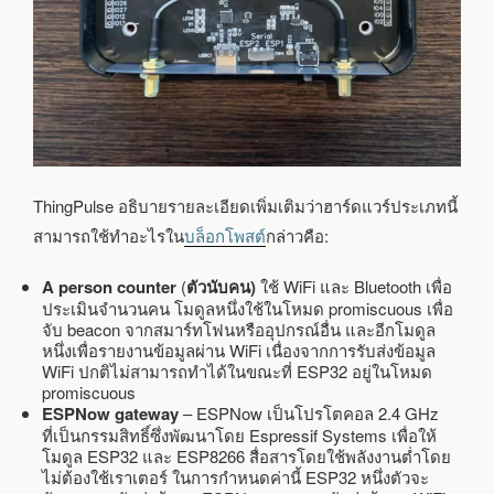
ThingPulse อธิบายรายละเอียดเพิ่มเติมว่าฮาร์ดแวร์ประเภทนี้
สามารถใช้ทำอะไรใน
บล็อกโพสต์
กล่าวคือ:
A
person counter
(
ตัวนับคน)
ใช้ WiFi และ Bluetooth เพื่อ
ประเมินจำนวนคน โมดูลหนึ่งใช้ในโหมด promiscuous เพื่อ
จับ beacon จากสมาร์ทโฟนหรืออุปกรณ์อื่น และอีกโมดูล
หนึ่งเพื่อรายงานข้อมูลผ่าน WiFi เนื่องจากการรับส่งข้อมูล
WiFi ปกติไม่สามารถทำได้ในขณะที่ ESP32 อยู่ในโหมด
promiscuous
ESPNow gateway
– ESPNow เป็นโปรโตคอล 2.4 GHz
ที่เป็นกรรมสิทธิ์ซึ่งพัฒนาโดย Espressif Systems เพื่อให้
โมดูล ESP32 และ ESP8266 สื่อสารโดยใช้พลังงานต่ำโดย
ไม่ต้องใช้เราเตอร์ ในการกำหนดค่านี้ ESP32 หนึ่งตัวจะ