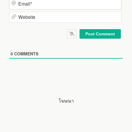
a
m
E
e
m
*
a
W
i
e
l
b
*
s
i
0
COMMENTS
t
e
โฆษณา