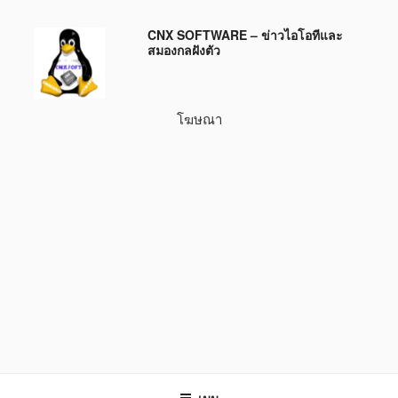
ข้าม
CNX SOFTWARE – ข่าวไอโอทีและ
ไป
สมองกลฝังตัว
ยัง
บทความ
โฆษณา