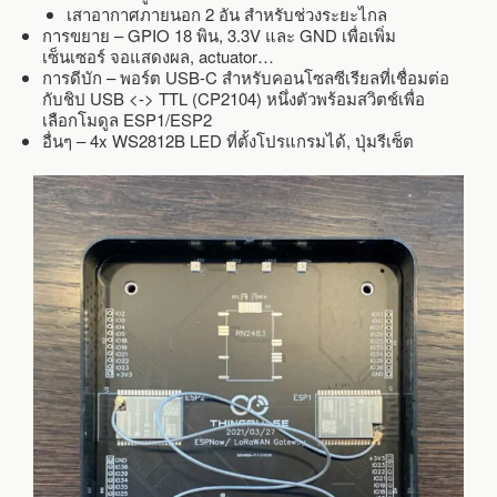
เสาอากาศภายนอก 2 อัน สำหรับช่วงระยะไกล
การขยาย – GPIO 18 พิน, 3.3V และ GND เพื่อเพิ่ม
เซ็นเซอร์ จอแสดงผล, actuator…
การดีบัก – พอร์ต USB-C สำหรับคอนโซลซีเรียลที่เชื่อมต่อ
กับชิป USB <-> TTL (CP2104) หนึ่งตัวพร้อมสวิตช์เพื่อ
เลือกโมดูล ESP1/ESP2
อื่นๆ – 4x WS2812B LED ที่ตั้งโปรแกรมได้, ปุ่มรีเซ็ต