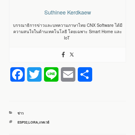
Suthinee Kerdkaew
บรรณาธิการข่าวและบทความภาษาไทย CNX Software ได้มี
ความสนใจในด้านเทคโนโลยี โดยเฉพาะ Smart Home และ
IoT
F
T
L
E
S
a
w
i
m
h
c
i
n
a
a
หมวด
ข่าว
e
t
e
i
r
หมู่
ป้าย
ESP32
,
LORA
,
เกตเวย์
กำกับ
b
t
l
e