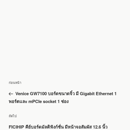
แนะแนว
เรื่อง
ก่อนหน้า
เรื่อง
ก่อน
Venice GW7100 บอร์ดขนาดจิ๋ว มี Gigabit Ethernet 1
หน้า
พอร์ตและ mPCIe socket 1 ช่อง
เรื่อง
ถัดไป
ถัด
FICIHIP คีย์บอร์ดมัลติฟังก์ชั่น มีหน้าจอสัมผัส 12.6 นิ้ว