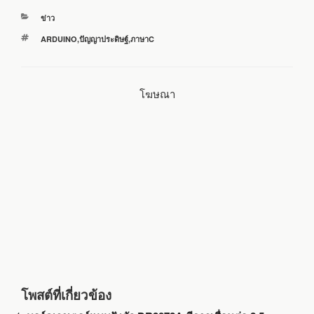
หมวด
ข่าว
e
t
e
i
r
หมู่
ป้าย
ARDUINO
,
ปัญญาประดิษฐ์
,
ภาษาC
กำกับ
b
t
l
e
โฆษณา
o
e
o
r
k
โพสต์ที่เกี่ยวข้อง