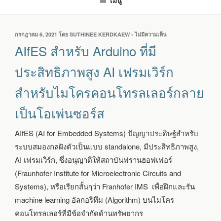
เมนู
เขียน
กรกฎาคม 6, 2021
โดย
SUTHINEE KERDKAEW
-
ไม่มีความเห็น
บน
วัน
AIFES
AIfES สำหรับ Arduino ที่มี
ที่
สำหรับ
ARDUINO
ประสิทธิภาพสูง AI เฟรมเวิร์ก
ที่
มี
สำหรับไมโครคอนโทรลเลอร์กลาย
ประสิทธิภาพ
สูง
เป็นโอเพ่นซอร์ส
AI
เฟรม
เวิร์ก
AIfES (AI for Embedded Systems) ปัญญาประดิษฐ์สำหรับ
สำหรับ
ระบบสมองกลฝังตัวเป็นแบบ standalone, มีประสิทธิภาพสูง,
ไมโคร
คอนโทรลเลอร์
AI เฟรมเวิร์ก, ซึ่งอนุญาติให้สถาบันฟรานฮอฟเฟอร์
กลาย
(Fraunhofer Institute for Microelectronic Circuits and
เป็น
โอเพ่นซอร์ส
Systems), หรือเรียกสั้นๆว่า Franhofer IMS เพื่อฝึกและรัน
machine learning อัลกอริทึม (Algorithm) บนไมโคร
คอนโทรลเลอร์ที่มีข้อจำกัดด้านทรัพยากร