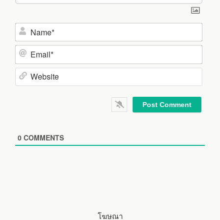
N
a
m
E
e
m
*
a
W
i
e
l
b
*
s
i
0
COMMENTS
t
e
โฆษณา