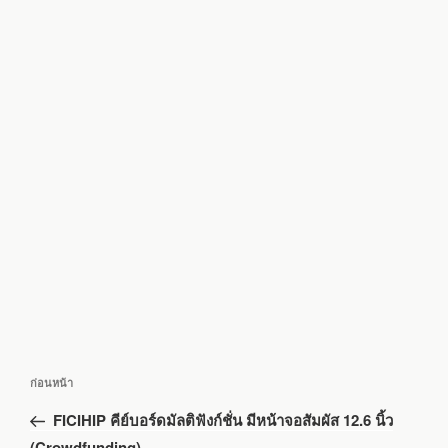
แนะแนว
เรื่อง
ก่อนหน้า
เรื่อง
ก่อน
FICIHIP คีย์บอร์ดมัลติฟังก์ชั่น มีหน้าจอสัมผัส 12.6 นิ้ว
หน้า
(Crowdfunding)