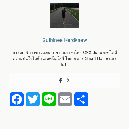
Suthinee Kerdkaew
บรรณาธิการข่าวและบทความภาษาไทย CNX Software ได้มี
ความสนใจในด้านเทคโนโลยี โดยเฉพาะ Smart Home และ
IoT
F
T
L
E
S
a
w
i
m
h
c
i
n
a
a