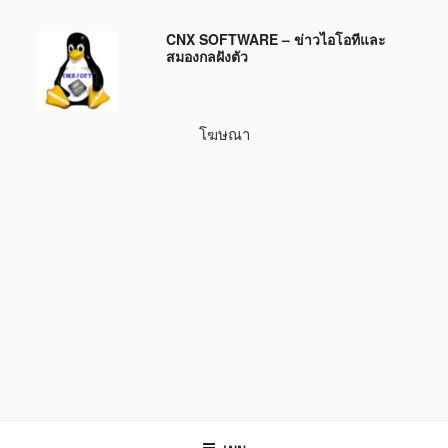
ข้าม
CNX SOFTWARE – ข่าวไอโอทีและ
ไป
สมองกลฝังตัว
ยัง
บทความ
โฆษณา