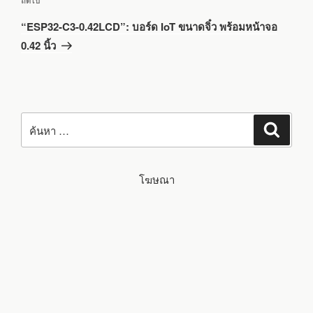
ถัดไป
ถัด
“ESP32-C3-0.42LCD”: บอร์ด IoT ขนาดจิ๋ว พร้อมหน้าจอ
ไป
0.42 นิ้ว
ค้นหา:
ค้นหา
โฆษณา