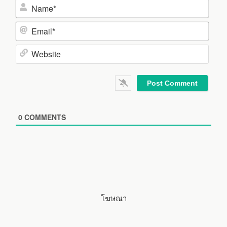
N
a
m
E
e
m
*
a
W
i
e
l
b
*
s
i
0
COMMENTS
t
e
โฆษณา