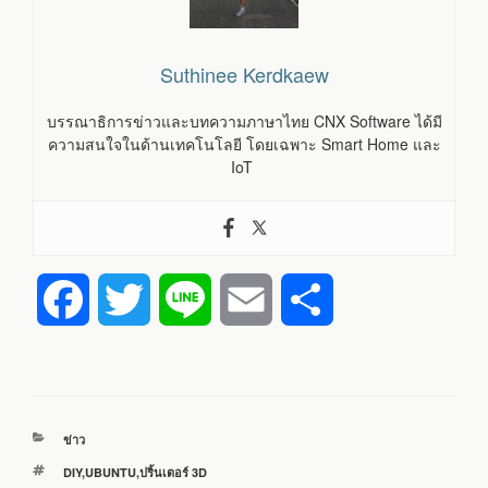
Suthinee Kerdkaew
บรรณาธิการข่าวและบทความภาษาไทย CNX Software ได้มี
ความสนใจในด้านเทคโนโลยี โดยเฉพาะ Smart Home และ
IoT
F
T
L
E
S
a
w
i
m
h
c
i
n
a
a
หมวด
ข่าว
e
t
e
i
r
หมู่
ป้าย
DIY
,
UBUNTU
,
ปริ้นเตอร์ 3D