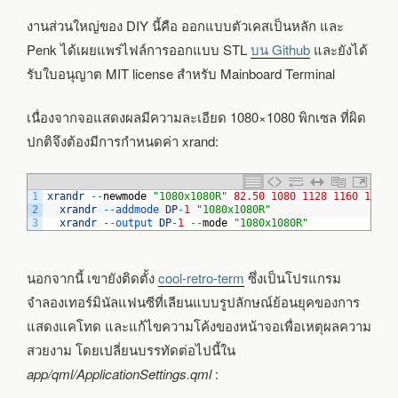
งานส่วนใหญ่ของ DIY นี้คือ ออกแบบตัวเคสเป็นหลัก และ
Penk ได้เผยแพร่ไฟล์การออกแบบ STL
บน Github
และยังได้
รับใบอนุญาต MIT license สำหรับ Mainboard Terminal
เนื่องจากจอแสดงผลมีความละเอียด 1080×1080 พิกเซล ที่ผิด
ปกติจึงต้องมีการกำหนดค่า xrand:
1
xrandr
--
newmode
"1080x1080R"
82.50
1080
1128
1160
1240
2
xrandr
--
addmode 
DP
-
1
"1080x1080R"
3
xrandr
--
output 
DP
-
1
--
mode
"1080x1080R"
นอกจากนี้ เขายังติดตั้ง
cool-retro-term
ซึ่งเป็นโปรแกรม
จำลองเทอร์มินัลแฟนซีที่เลียนแบบรูปลักษณ์ย้อนยุคของการ
แสดงแคโทด และแก้ไขความโค้งของหน้าจอเพื่อเหตุผลความ
สวยงาม โดยเปลี่ยนบรรทัดต่อไปนี้ใน
app/qml/ApplicationSettings.qml
: