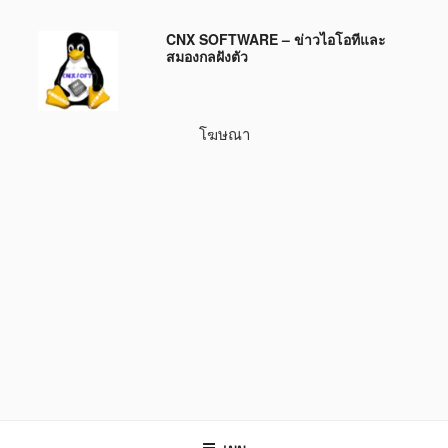
ข้าม
CNX SOFTWARE – ข่าวไอโอทีและ
ไป
สมองกลฝังตัว
ยัง
บทความ
โฆษณา