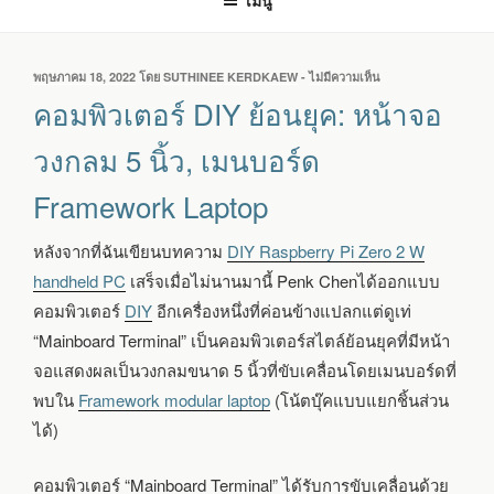
เมนู
เขียน
พฤษภาคม 18, 2022
โดย
SUTHINEE KERDKAEW
-
ไม่มีความเห็น
บน
วัน
คอมพิวเตอร์
คอมพิวเตอร์ DIY ย้อนยุค: หน้าจอ
ที่
DIY
ย้อน
วงกลม 5 นิ้ว, เมนบอร์ด
ยุค:
หน้า
Framework Laptop
จอ
วงกลม
5
หลังจากที่ฉันเขียนบทความ
DIY Raspberry Pi Zero 2 W
นิ้ว,
handheld PC
เสร็จเมื่อไม่นานมานี้
Penk Chen
ได้ออกแบบ
เมนบอร์ด
FRAMEWORK
คอมพิวเตอร์
DIY
อีกเครื่องหนึ่งที่ค่อนข้างแปลกแต่ดูเท่
LAPTOP
“Mainboard Terminal” เป็นคอมพิวเตอร์สไตล์ย้อนยุคที่มีหน้า
จอแสดงผลเป็นวงกลมขนาด 5 นิ้วที่ขับเคลื่อนโดยเมนบอร์ดที่
พบใน
Framework modular laptop
(โน้ตบุ๊คแบบแยกชิ้นส่วน
ได้)
คอมพิวเตอร์ “Mainboard Terminal” ได้รับการขับเคลื่อนด้วย