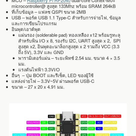
MCU –
Raspberry Pi RP2040
dual-core Cortex-M0+
microcontroller@ สูงสุด 133Mhz พร้อม SRAM 264kB
ที่เก็บข้อมูล – แฟลช QSPI ขนาด 2MB
USB – พอร์ต USB 1.1 Type-C สำหรับการจ่ายไฟ, ข้อมูล
และการเขียนโปรแกรม
อินพุต/เอาต์พุต
แผ่นรอง (solderable pad) ทองเหลือง x12 พร้อมรูทะลุ
สำหรับพิน I/O x 8, รองรับ I2C, UART สูงสุด x 2, SPI
สูงสุด x2, อินพุตอะนาล็อกสูงสุด x 2 รวมถึง VCC (3.3
ถึง 5V), 3.3V และ GND
พารามิเตอร์แผ่น – ระยะพิทช์ 2.54 มม. ขนาด 4 × 3.5
มม.
แรงดันไฟฟ้า 3.3VI/O
อื่นๆ – ปุ่ม BOOT และรีเซ็ต, LED ของผู้ใช้
แหล่งจ่ายไฟ – 3.3V~5V ผ่านพอร์ต USB-C
ขนาด – 27 x 20 x 4.91 มม.