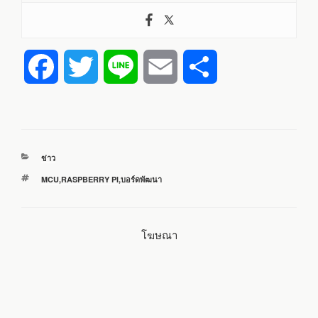
F
T
L
E
S
a
w
i
m
h
c
i
n
a
a
หมวด
ข่าว
e
t
e
i
r
หมู่
ป้าย
MCU
,
RASPBERRY PI
,
บอร์ดพัฒนา
กำกับ
b
t
l
e
โฆษณา
o
e
o
r
k