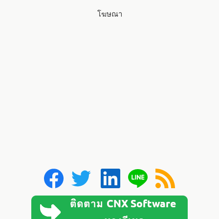
โฆษณา