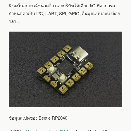
ฝังลงในอุปกรณ์ขนาดจิ๋ว และบริษัทได้เลือก I/O ที่สามารถ
กำหนดค่าเป็น I2C, UART, SPI, GPIO, อินพุตแบบอะนาล็อก
ฯลฯ…
ข้อมูลสเปคของ Beetle RP2040 :