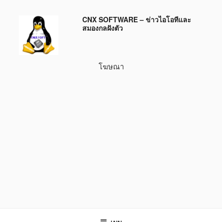
ข้าม
CNX SOFTWARE – ข่าวไอโอทีและ
ไป
สมองกลฝังตัว
ยัง
บทความ
โฆษณา