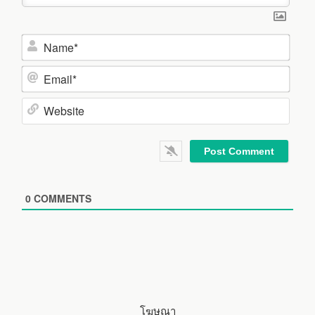
N
a
m
E
e
m
*
a
W
i
e
l
b
*
s
i
0
COMMENTS
t
e
โฆษณา