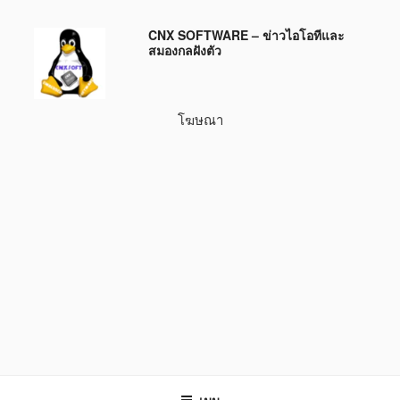
ข้าม
CNX SOFTWARE – ข่าวไอโอทีและ
ไป
สมองกลฝังตัว
ยัง
บทความ
โฆษณา