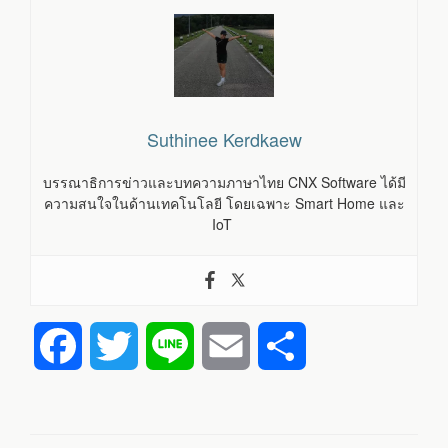
Suthinee Kerdkaew
บรรณาธิการข่าวและบทความภาษาไทย CNX Software ได้มี
ความสนใจในด้านเทคโนโลยี โดยเฉพาะ Smart Home และ
IoT
F
T
L
E
S
a
w
i
m
h
c
i
n
a
a