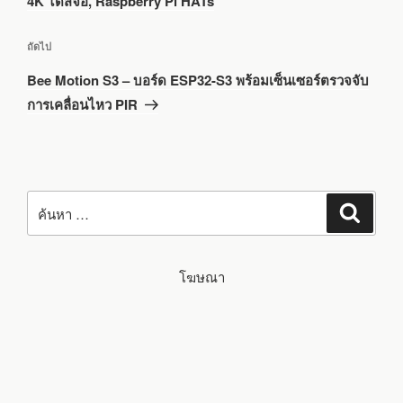
4K ได้สี่จอ, Raspberry Pi HATs
เรื่อง
ถัดไป
ถัด
Bee Motion S3 – บอร์ด ESP32-S3 พร้อมเซ็นเซอร์ตรวจจับ
ไป
การเคลื่อนไหว PIR
ค้นหา:
ค้นหา
โฆษณา