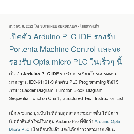
เขียน
ธันวาคม 8, 2022
โดย
SUTHINEE KERDKAEW
-
ไม่มีความเห็น
บน
วัน
เปิด
เปิดตัว Arduino PLC IDE รองรับ
ที่
ตัว
ARDUINO
Portenta Machine Control และจะ
PLC
IDE
รองรับ Opta micro PLC ในเร็วๆ นี้
รองรับ
PORTENTA
MACHINE
เปิดตัว
Arduino PLC IDE
รองรับการเขียนโปรแกรมตาม
CONTROL
มาตรฐาน IEC-61131-3 สำหรับ PLC Programming ซึ่งมี 5
และ
จะ
ภาษา: Ladder Diagram, Function Block Diagram,
รองรับ
Sequential Function Chart , Structured Text, Instruction List
OPTA
MICRO
PLC
เมื่อ Arduino มุ่งเน้นไปที่ด้านอุตสาหกรรมมากขึ้น ได้มีการ
ใน
เปิดตัวสินค้าใหม่ในกลุ่ม Arduino Pro ที่ชื่อว่า
Arduino Opta
เร็วๆ
Micro PLC
เมื่อเดือนที่แล้ว และได้กล่าวว่าสามารถเขียน
นี้