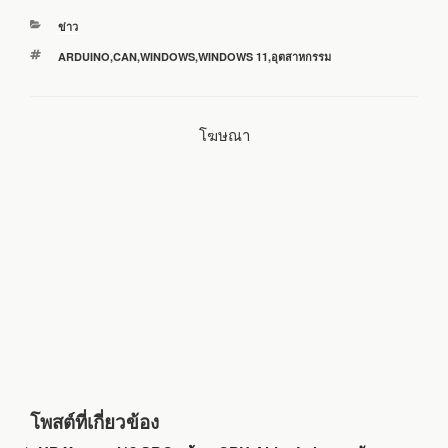
หมวด
ข่าว
e
t
e
i
r
หมู่
ป้าย
ARDUINO
,
CAN
,
WINDOWS
,
WINDOWS 11
,
อุตสาหกรรม
กำกับ
b
t
l
e
โฆษณา
o
e
o
r
k
โพสต์ที่เกี่ยวข้อง