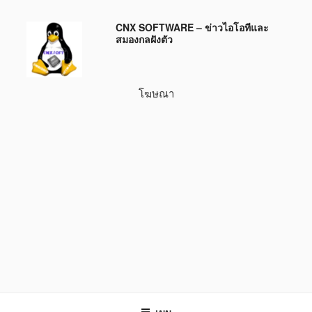
ข้าม
CNX SOFTWARE – ข่าวไอโอทีและ
ไป
สมองกลฝังตัว
ยัง
บทความ
โฆษณา