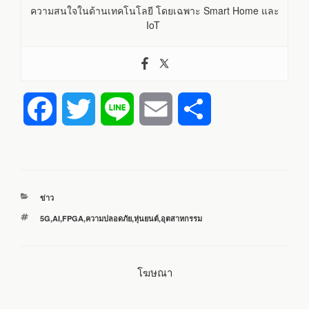
ความสนใจในด้านเทคโนโลยี โดยเฉพาะ Smart Home และ
IoT
F
T
L
E
S
a
w
i
m
h
c
i
n
a
a
หมวด
ข่าว
e
t
e
i
r
หมู่
ป้าย
5G
,
AI
,
FPGA
,
ความปลอดภัย
,
หุ่นยนต์
,
อุตสาหกรรม
กำกับ
b
t
l
e
โฆษณา
o
e
o
r