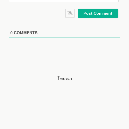
*
a
W
i
e
l
b
*
s
i
0
COMMENTS
t
e
โฆษณา