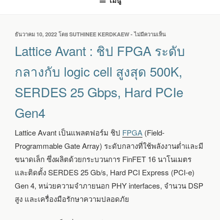
เมนู
เขียน
ธันวาคม 10, 2022
โดย
SUTHINEE KERDKAEW
-
ไม่มีความเห็น
บน
วัน
LATTICE
Lattice Avant : ชิป FPGA ระดับ
ที่
AVANT
:
กลางกับ logic cell สูงสุด 500K,
ชิป
FPGA
SERDES 25 Gbps, Hard PCIe
ระดับ
กลาง
Gen4
กับ
LOGIC
CELL
Lattice Avant เป็นแพลตฟอร์ม ชิป
FPGA
(Field-
สูงสุด
Programmable Gate Array) ระดับกลางที่ใช้พลังงานต่ำและมี
500K,
SERDES
ขนาดเล็ก ซึ่งผลิตด้วยกระบวนการ FinFET 16 นาโนเมตร
25
และติดตั้ง SERDES 25 Gb/s, Hard PCI Express (PCI-e)
GBPS,
HARD
Gen 4, หน่วยความจำภายนอก PHY interfaces, จำนวน DSP
PCIE
สูง และเครื่องมือรักษาความปลอดภัย
GEN4