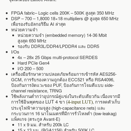
FPGA fabric– Logic cells 200K – 500K สูงสุด 350 MHz
DSP – 700 – 1,8000 18×18 multipliers @ สูงสุด 650 MHz
เพื่อรองรับอัลกอริธึม AI ล่าสุด
หน่วยความจำ
หน่วยความจำ (embedded memory) 14-36 Mbit
สูงสุด 650 MHz
รองรับ DDR3L/DDR4/LPDDR4 และ DDR5
I/Os
4x – 28x 25 Gbps multi-protocol SERDES
Hard PCIe Gen4
I/O 200 – 500
เครื่องมือรักษาความปลอดภัยพร้อมการเข้ารหัส AES256-
GCM, การรับรองความถูกต้อง ECC521 หรือ RSA4096,
ป้องกันการงัดแวะของ PUF, ป้องกันการโจมตีแบบ side-
channel resistance, TRNG
ใช้พลังงานต่ำกว่าอุปกรณ์คู่แข่งในระดับเดียวกัน เนื่องจากมี
อินพุตของ LUT 4 ขา (
การใช้
, การลดตัวเก็บ
4-input LUT)
ประจุไฟฟ้าความจุสูง (high-capacitance nets) และ
กระบวนการ 16 นาโนเมตรที่มีการรั่วไหลต่ำ (low-leakag)
แพ็คเกจ (ตระกูล Avant-E)
11 x 9 มม. สำหรับ 200k LC
15 x 13 มม. (BGA1156) สำหรับ 500K LC