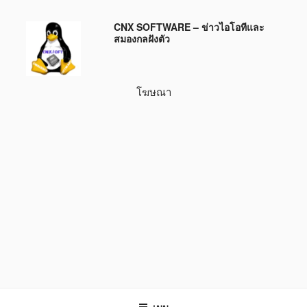
ข้าม
CNX SOFTWARE – ข่าวไอโอทีและ
ไป
สมองกลฝังตัว
ยัง
บทความ
โฆษณา