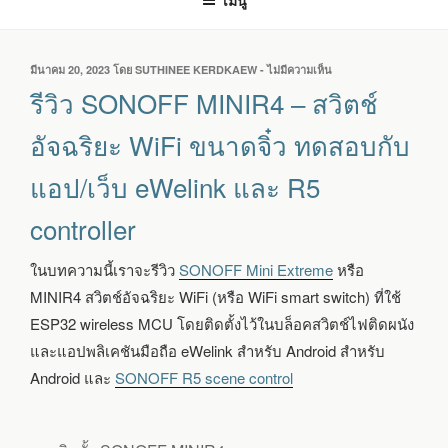
เมนู
เขียน
มีนาคม 20, 2023
โดย
SUTHINEE KERDKAEW
-
ไม่มีความเห็น
บน
วัน
รีวิว
รีวิว SONOFF MINIR4 – สวิตช์
ที่
SONOFF
MINIR4
อัจฉริยะ WiFi ขนาดจิ๋ว ทดสอบกับ
–
สวิตช์
แอป/เว็บ eWelink และ R5
อัจฉริยะ
WIFI
controller
ขนาด
จิ๋ว
ทดสอบ
ในบทความนี้เราจะรีวิว
SONOFF Mini Extreme
หรือ
กับ
MINIR4 สวิตช์อัจฉริยะ WiFi (หรือ WiFi smart switch) ที่ใช้
แอป/
เว็บ
ESP32 wireless MCU โดยติดตั้งไว้ในบล็อคสวิตช์ไฟติดผนัง
EWELINK
และแอปพลิเคชันมือถือ eWelink สำหรับ Android สำหรับ
และ
R5
Android และ
SONOFF R5 scene control
CONTROLLER