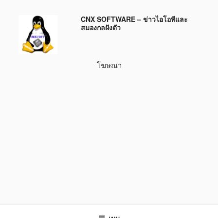
ข้าม
CNX SOFTWARE – ข่าวไอโอทีและ
ไป
สมองกลฝังตัว
ยัง
บทความ
โฆษณา