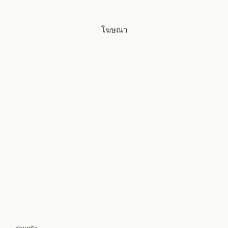
โฆษณา
แนะแนว