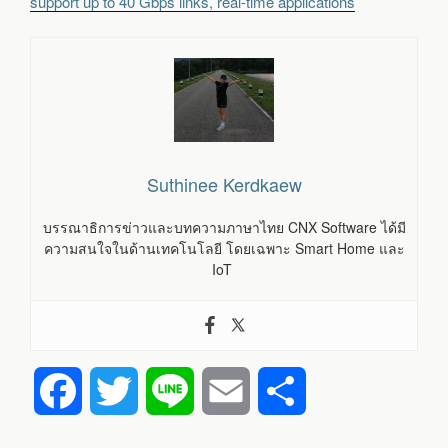
support up to 40 Gbps links, real-time applications
Suthinee Kerdkaew
บรรณาธิการข่าวและบทความภาษาไทย CNX Software ได้มี
ความสนใจในด้านเทคโนโลยี โดยเฉพาะ Smart Home และ
IoT
F
T
L
E
S
a
w
i
m
h