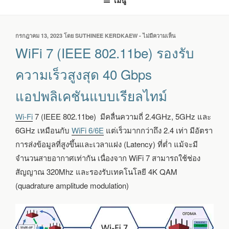
เมนู
เขียน
กรกฎาคม 13, 2023
โดย
SUTHINEE KERDKAEW
-
ไม่มีความเห็น
บน
วัน
WIFI
WiFi 7 (IEEE 802.11be) รองรับ
ที่
7
(IEEE
ความเร็วสูงสุด 40 Gbps
802.11BE)
รองรับ
แอปพลิเคชันแบบเรียลไทม์
ความเร็ว
สูงสุด
40
Wi-Fi
7 (IEEE 802.11be) มีคลื่นความถี่ 2.4GHz, 5GHz และ
GBPS
6GHz เหมือนกับ
WiFi 6/6E
แต่เร็วมากกว่าถึง 2.4 เท่า มีอัตรา
แอปพลิเคชัน
แบบ
การส่งข้อมูลที่สูงขึ้นและเวลาแฝง (Latency) ที่ต่ำ แม้จะมี
เรี
จำนวนสายอากาศเท่ากัน เนื่องจาก WiFi 7 สามารถใช้ช่อง
ยล
สัญญาณ 320Mhz และรองรับเทคโนโลยี 4K QAM
ไทม์
(quadrature amplitude modulation)