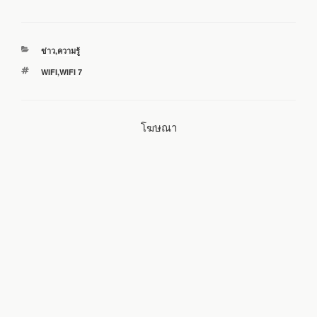
c
i
n
a
a
หมวด
ข่าว
,
ความรู้
e
t
e
i
r
หมู่
ป้าย
WIFI
,
WIFI 7
กำกับ
b
t
l
e
โฆษณา
o
e
o
r
k