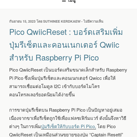
เมนู
เขียน
กันยายน 15, 2023
โดย
SUTHINEE KERDKAEW
-
ไม่มีความเห็น
บน
วัน
PICO
Pico QwiicReset : บอร์ดเสริมเพิ่ม
ที่
QWIICRESET
:
ปุ่มรีเซ็ตและคอนเนกเตอร์ Qwiic
บอร์ด
เสริม
สำหรับ Raspberry Pi Pico
เพิ่ม
ปุ่ม
รีเซ็ต
Pico QwiicReset เป็นบอร์ดเสริมขนาดเล็กสำหรับ Raspberry
และ
Pi Pico ซึ่งเพิ่มปุ่มรีเซ็ตและคอนเนกเตอร์ Qwicc เพื่อให้
คอน
เนก
สามารถเชื่อมต่อโมดูล I2C เข้ากับบอร์ดไมโคร
เตอร์
คอนโทรลเลอร์ยอดนิยมได้ง่ายขึ้น
QWIIC
สำหรับ
RASPBERRY
การขาดปุ่มรีเซ็ตบน Raspberry Pi Pico เป็นปัญหาอยู่เสมอ
PI
เนื่องจากขาเพื่อรีเซ็ตถูกใช้เพื่อแฟลชเฟิร์มแวร์ ดังนั้นจึงหาวิธี
PICO
ต่างๆ ในการเพิ่ม
ปุ่มรีเซ็ตให้กับบอร์ด Pi Pico,
โดย Pico
QwiicReset เป็นเหมือนส่วนขยายของปุ่ม “Captain Resetti”