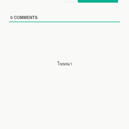
l
b
*
s
i
0
COMMENTS
t
e
โฆษณา