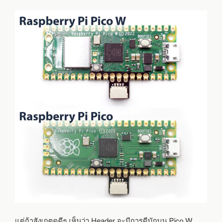
แต่ถ้าสังเกตดูดีๆ เห็นว่า Header จะมีการดีบักบน Pico W