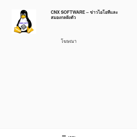
ข้าม
CNX SOFTWARE – ข่าวไอโอทีและ
ไป
สมองกลฝังตัว
ยัง
บทความ
โฆษณา