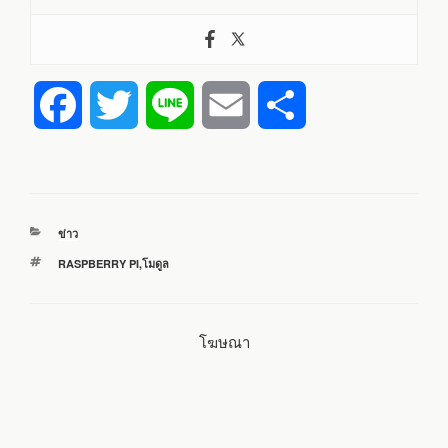
F
T
L
E
S
a
w
i
m
h
c
i
n
a
a
หมวด
ข่าว
e
t
e
i
r
หมู่
ป้าย
RASPBERRY PI
,
โมดูล
กำกับ
b
t
l
e
โฆษณา
o
e
o
r
k