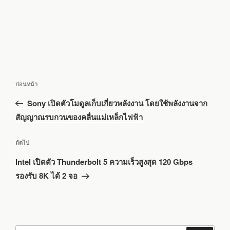
แนะแนว
เรื่อง
ก่อนหน้า
เรื่อง
ก่อน
Sony เปิดตัวโมดูลเก็บเกี่ยวพลังงาน โดยใช้พลังงานจาก
หน้า
สัญญาณรบกวนของคลื่นแม่เหล็กไฟฟ้า
เรื่อง
ถัดไป
ถัด
Intel เปิดตัว Thunderbolt 5 ความเร็วสูงสุด 120 Gbps
ไป
รองรับ 8K ได้ 2 จอ
ค้นหา: