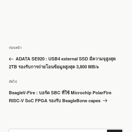
แนะแนว
เรื่อง
ก่อนหน้า
เรื่อง
ก่อน
ADATA SE920 : USB4 external SSD มีความจุสูงสุด
หน้า
2TB รองรับการถ่ายโอนข้อมูลสูงสุด 3,800 MB/s
เรื่อง
ถัดไป
ถัด
BeagleV-Fire : บอร์ด SBC ที่ใช้ Microchip PolarFire
ไป
RISC-V SoC FPGA รองรับ BeagleBone capes
ค้นหา: