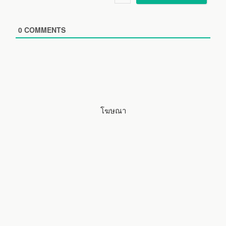
l
b
*
s
i
0
COMMENTS
t
e
โฆษณา