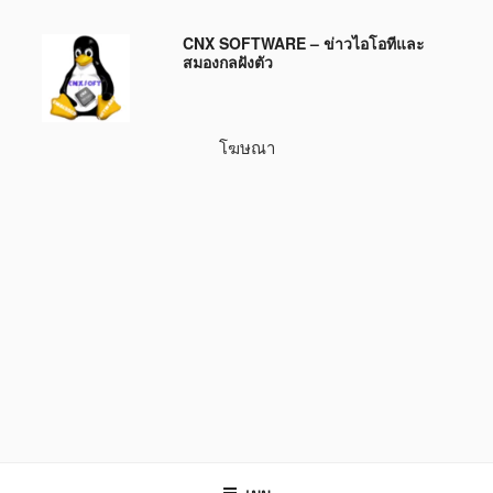
ข้าม
CNX SOFTWARE – ข่าวไอโอทีและ
ไป
สมองกลฝังตัว
ยัง
บทความ
โฆษณา