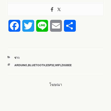
F
T
L
E
S
a
w
i
m
h
c
i
n
a
a
หมวด
ข่าว
e
t
e
i
r
หมู่
ป้าย
ARDUINO
,
BLUETOOTH
,
ESP32
,
WIFI
,
ZIGBEE
กำกับ
b
t
l
e
โฆษณา
o
e
o
r
k