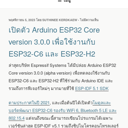
เมนู
เขียน
พฤศจิกายน 5, 2023
โดย
SUTHINEE KERDKAEW
-
ไม่มีความเห็น
บน
วัน
เปิด
เปิดตัว Arduino ESP32 Core
ที่
ตัว
ARDUINO
version 3.0.0 เพื่อใช้งานกับ
ESP32
CORE
ESP32-C6 และ ESP32-H2
VERSION
3.0.0
เพื่อ
ล่าสุดบริษัท Espressif Systems ได้มีปล่อย Arduino ESP32
ใช้
Core version 3.0.0 (alpha version) เพื่อทดลองใช้งานกับ
งาน
กับ
ESP32-C6 และ ESP32-H2 ที่ใช้ร่วมกับ Arduino IDE และ
ESP32-
รวมถึงการฟีเจอร์ใหม่ๆ มากมายที่ใช้
ESP-IDF 5.1 SDK
C6
และ
ESP32-
ตามประกาศในปี 2021
, และเมื่อต้นปีได้เปิดตัว
โมดูลและ
H2
บอร์ดพัฒนา ESP32-C6 รองรับ WiFi 6, Bluetooth 5 LE และ
802.15.4
แต่จนถึงขณะนี้สามารถเขียนโปรแกรมได้เฉพาะ
เวอร์ชันล่าสุด ESP-IDF v5.1 รวมถึงชิปไมโครคอนโทรลเลอร์