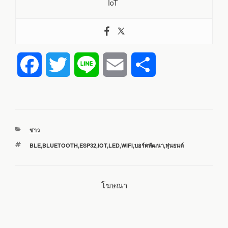
IoT
F
T
L
E
S
a
w
i
m
h
c
i
n
a
a
หมวด
ข่าว
e
t
e
i
r
หมู่
ป้าย
BLE
,
BLUETOOTH
,
ESP32
,
IOT
,
LED
,
WIFI
,
บอร์ดพัฒนา
,
หุ่นยนต์
กำกับ
b
t
l
e
โฆษณา
o
e
o
r