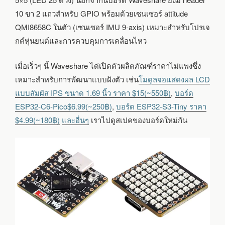
กับ
หุ่น
10 ขา 2 แถวสำหรับ GPIO พร้อมด้วยเซนเซอร์ attitude
ยนต์
QMI8658C ในตัว (เซนเซอร์ IMU 9-axis) เหมาะสำหรับโปรเจ
และ
การ
กต์หุ่นยนต์และการควบคุมการเคลื่อนไหว
ควบคุม
การ
เมื่อเร็วๆ นี้ Waveshare ได่เปิดตัวผลิตภัณฑ์ราคาไม่แพงซึ่ง
เคลื่อนไหว
เหมาะสำหรับการพัฒนาแบบฝังตัว เช่น
โมดูลจอแสดงผล LCD
แบบสัมผัส IPS ขนาด 1.69 นิ้ว ราคา $15(~550฿)
,
บอร์ด
ESP32-C6-Pico$6.99(~250฿)
,
บอร์ด ESP32-S3-Tiny ราคา
$4.99(~180฿)
และอื่นๆ
เราไปดูสเปคของบอร์ดใหม่กัน