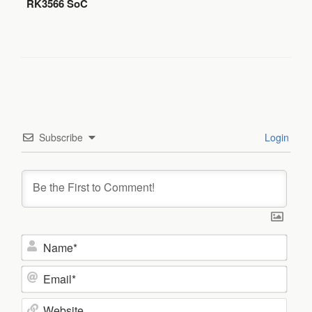
RK3566 SoC
Subscribe
Login
N
a
m
E