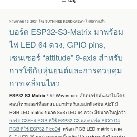
เมนู
เขียน
พฤษภาคม 13, 2024
โดย
SUTHINEE KERDKAEW
-
ไม่มีความเห็น
บน
วัน
บอร์ด
บอร์ด ESP32-S3-Matrix มาพร้อม
ที่
ESP32-
S3-
ไฟ LED 64 ดวง, GPIO pins,
MATRIX
มา
เซนเซอร์ “attitude” 9-axis สำหรับ
พร้อม
ไฟ
การใช้กับหุ่นยนต์และการควบคุม
LED
64
การเคลื่อนไหว
ดวง,
GPIO
PINS,
ESP32-S3-Matrix
ของ Waveshare เป็นบอร์ดพัฒนาไมโคร
เซนเซอร์
“ATTITUDE”
คอนโทรลเลอร์ที่ออกแบบมาสำหรับแอปพลิเคชัน AIoT มี
9-
RGB LED matrix ขนาด 8×8 (LED 64 ดวง) มีขนาดใหญ่กว่า
AXIS
บอร์ด C3FH4 RGB ที่ใช้ ESP32-C3 และบอร์ด PICO D4
สำหรับ
การ
RGB ที่ใช้ ESP32-PicoD4
พร้อม RGB LED matrix ขนาด
ใช้
5×5 (LED 25 ดวง) นอกจากนี้บอร์ด Waveshare ยังมี header