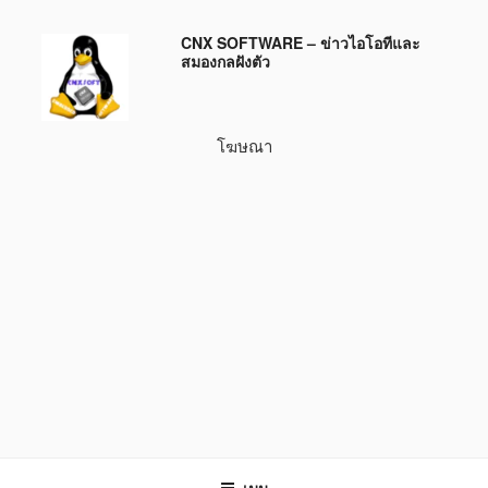
ข้าม
CNX SOFTWARE – ข่าวไอโอทีและ
ไป
สมองกลฝังตัว
ยัง
บทความ
โฆษณา