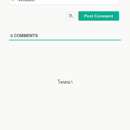
e
m
*
a
W
i
e
l
b
*
s
i
0
COMMENTS
t
e
โฆษณา