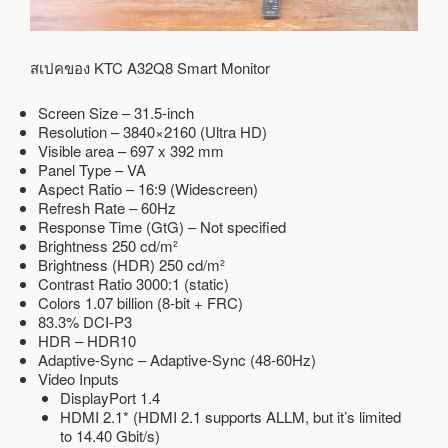
สเปคของ KTC A32Q8 Smart Monitor
Screen Size – 31.5-inch
Resolution – 3840×2160 (Ultra HD)
Visible area – 697 x 392 mm
Panel Type – VA
Aspect Ratio – 16:9 (Widescreen)
Refresh Rate – 60Hz
Response Time (GtG) – Not specified
Brightness 250 cd/m²
Brightness (HDR) 250 cd/m²
Contrast Ratio 3000:1 (static)
Colors 1.07 billion (8-bit + FRC)
83.3% DCI-P3
HDR – HDR10
Adaptive-Sync – Adaptive-Sync (48-60Hz)
Video Inputs
DisplayPort 1.4
HDMI 2.1* (HDMI 2.1 supports ALLM, but it’s limited
to 14.40 Gbit/s)