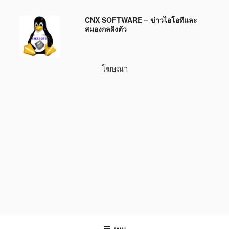
ข้าม
CNX SOFTWARE – ข่าวไอโอทีและ
ไป
สมองกลฝังตัว
ยัง
บทความ
โฆษณา