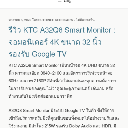
เมนู
เขียน
มกราคม 5, 2025
โดย
SUTHINEE KERDKAEW
-
ไม่มีความเห็น
บน
วัน
รีวิว
รีวิว KTC A32Q8 Smart Monitor :
ที่
KTC
A32Q8
จอมอนิเตอร์ 4K ขนาด 32 นิ้ว
SMART
MONITOR
รองรับ Google TV
:
จอ
มอนิเตอร์
KTC A32Q8 Smart Monitor เป็นหน้าจอ 4K UHD ขนาด 32
4K
นิ้ว ความละเอียด 3840×2160 และอัตราการรีเฟรชหน้าจอ
ขนาด
32
60Hz จอภาพ 2160P สีสันที่สดใสตอบสนองทุกความต้องการ
นิ้ว
ในการรับชมของคุณ ไม่ว่าคุณจะดูภาพยนตร์ เล่นเกม หรือ
รองรับ
ทำงานกับโปรเจ็กต์ออกแบบกราฟิก
GOOGLE
TV
A32Q8 Smart Monitor มีระบบ Google TV ในตัว ซึ่งให้การ
เข้าถึงบริการสตรีมมิ่งที่คุณชื่นชอบทั้งหมดได้อย่างราบรื่นและ
ใช้งานง่าย มีลำโพง 2*5W รองรับ Dolby Audio และ HDR, มี