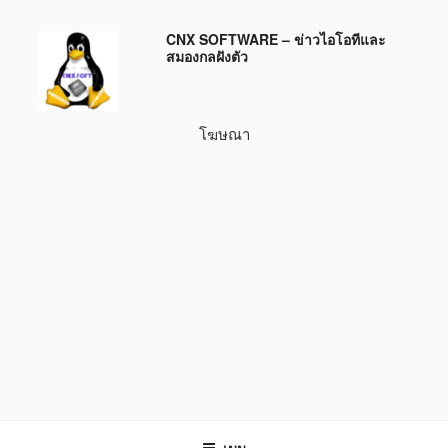
ข้าม
CNX SOFTWARE – ข่าวไอโอทีและ
ไป
สมองกลฝังตัว
ยัง
บทความ
โฆษณา