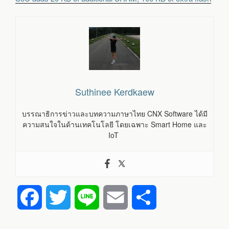
Suthinee Kerdkaew
บรรณาธิการข่าวและบทความภาษาไทย CNX Software ได้มี
ความสนใจในด้านเทคโนโลยี โดยเฉพาะ Smart Home และ
IoT
F
T
L
E
S
a
w
i
m
h