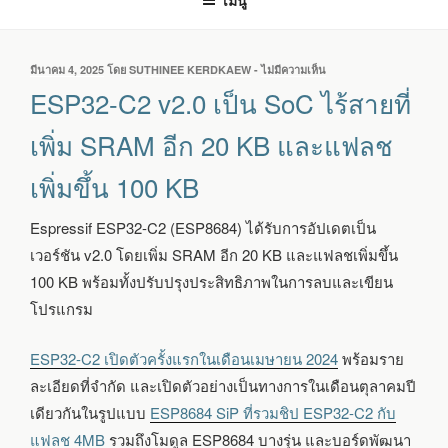
เมนู
เขียน
มีนาคม 4, 2025
โดย
SUTHINEE KERDKAEW
-
ไม่มีความเห็น
บน
วัน
ESP32-
ESP32-C2 v2.0 เป็น SoC ไร้สายที่
ที่
C2
V2.0
เพิ่ม SRAM อีก 20 KB และแฟลช
เป็น
SOC
เพิ่มขึ้น 100 KB
ไร้
สาย
ที่
Espressif ESP32-C2 (ESP8684) ได้รับการอัปเดตเป็น
เพิ่ม
เวอร์ชัน v2.0 โดยเพิ่ม SRAM อีก 20 KB และแฟลชเพิ่มขึ้น
SRAM
อีก
100 KB พร้อมทั้งปรับปรุงประสิทธิภาพในการลบและเขียน
20
โปรแกรม
KB
และ
แฟลช
ESP32-C2 เปิดตัวครั้งแรกในเดือนเมษายน 2024
พร้อมราย
เพิ่ม
ละเอียดที่จำกัด และเปิดตัวอย่างเป็นทางการในเดือนตุลาคมปี
ขึ้น
เดียวกันในรูปแบบ
ESP8684 SiP ที่รวมชิป ESP32-C2 กับ
100
KB
แฟลช 4MB
รวมถึงโมดูล ESP8684 บางรุ่น และบอร์ดพัฒนา