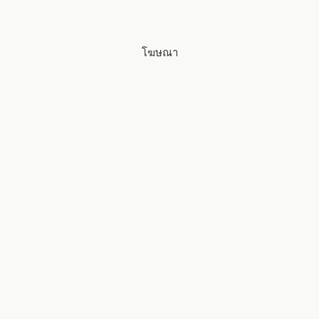
โฆษณา
แนะแนว