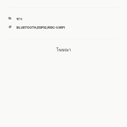
c
i
n
a
a
หมวด
ข่าว
e
t
e
i
r
หมู่
ป้าย
BLUETOOTH
,
ESP32
,
RISC-V
,
WIFI
กำกับ
b
t
l
e
โฆษณา
o
e
o
r
k