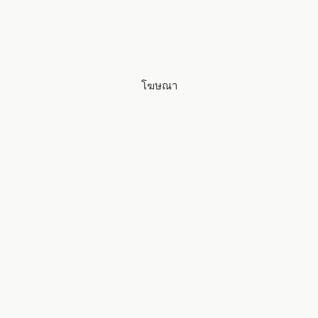
โฆษณา