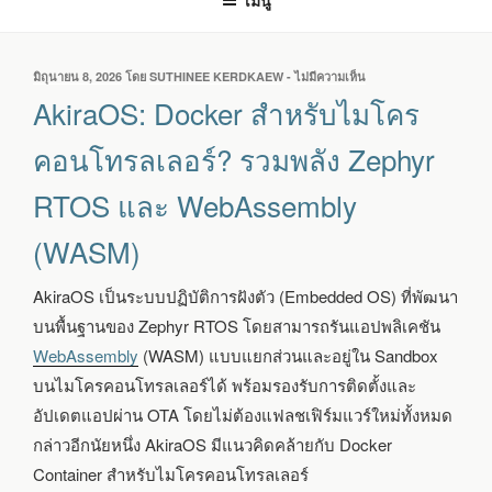
เมนู
เขียน
มิถุนายน 8, 2026
โดย
SUTHINEE KERDKAEW
-
ไม่มีความเห็น
บน
วัน
AKIRAOS:
AkiraOS: Docker สำหรับไมโคร
ที่
DOCKER
สำหรับ
คอนโทรลเลอร์? รวมพลัง Zephyr
ไมโคร
คอนโทรลเลอร์?
RTOS และ WebAssembly
รวม
พลัง
(WASM)
ZEPHYR
RTOS
และ
AkiraOS เป็นระบบปฏิบัติการฝังตัว (Embedded OS) ที่พัฒนา
WEBASSEMBLY
บนพื้นฐานของ Zephyr RTOS โดยสามารถรันแอปพลิเคชัน
(WASM)
WebAssembly
(WASM) แบบแยกส่วนและอยู่ใน Sandbox
บนไมโครคอนโทรลเลอร์ได้ พร้อมรองรับการติดตั้งและ
อัปเดตแอปผ่าน OTA โดยไม่ต้องแฟลชเฟิร์มแวร์ใหม่ทั้งหมด
กล่าวอีกนัยหนึ่ง AkiraOS มีแนวคิดคล้ายกับ Docker
Container สำหรับไมโครคอนโทรลเลอร์