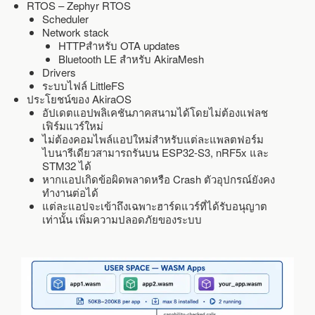
RTOS – Zephyr RTOS
Scheduler
Network stack
HTTPสำหรับ OTA updates
Bluetooth LE สำหรับ AkiraMesh
Drivers
ระบบไฟล์ LittleFS
ประโยชน์ของ AkiraOS
อัปเดตแอปพลิเคชันภาคสนามได้โดยไม่ต้องแฟลช
เฟิร์มแวร์ใหม่
ไม่ต้องคอมไพล์แอปใหม่สำหรับแต่ละแพลตฟอร์ม
ไบนารีเดียวสามารถรันบน ESP32-S3, nRF5x และ
STM32 ได้
หากแอปเกิดข้อผิดพลาดหรือ Crash ตัวอุปกรณ์ยังคง
ทำงานต่อได้
แต่ละแอปจะเข้าถึงเฉพาะฮาร์ดแวร์ที่ได้รับอนุญาต
เท่านั้น เพิ่มความปลอดภัยของระบบ