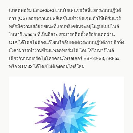
แพลตฟอร์ม Embedded แบบโอเพ่นซอร์สนี้แยกระบบปฏิบัติ
การ (OS) ออกจากแอปพลิเคชันอย่างชัดเจน ทำให้เฟิร์มแวร์
หลักมีความเสถียร ขณะที่แอปพลิเคชันจะอยู่ในรูปแบบไฟล์
ไบนารี .wasm ที่เป็นอิสระ สามารถติดตั้งหรืออัปเดตผ่าน
OTA ได้โดยไม่ต้องแก้ไขหรืออัปเดตตัวระบบปฏิบัติการ อีกทั้ง
ยังสามารถทำงานข้ามแพลตฟอร์มได้ โดยใช้ไบนารีไฟล์
เดียวกันบนบอร์ดไมโครคอนโทรลเลอร์ ESP32-S3, nRF5x
หรือ STM32 ได้โดยไม่ต้องคอมไพล์ใหม่