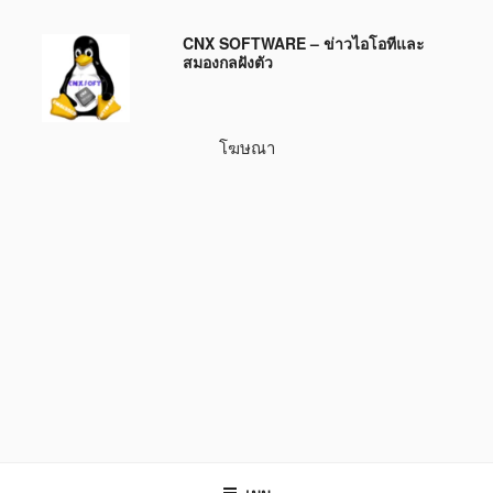
ข้าม
CNX SOFTWARE – ข่าวไอโอทีและ
ไป
สมองกลฝังตัว
ยัง
บทความ
โฆษณา