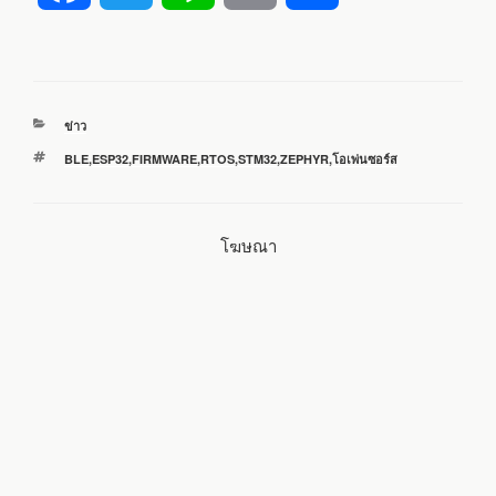
a
w
i
m
h
c
i
n
a
a
หมวด
ข่าว
e
t
e
i
r
หมู่
ป้าย
BLE
,
ESP32
,
FIRMWARE
,
RTOS
,
STM32
,
ZEPHYR
,
โอเพ่นซอร์ส
กำกับ
b
t
l
e
โฆษณา
o
e
o
r
k