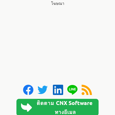
โฆษณา