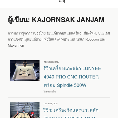
เมนู
ผู้เขียน:
KAJORNSAK JANJAM
กรรมการผู้จัดการของโรงเรียนเกี่ยวกับหุ่นยนต์ในจ.เชียงใหม่,
ชนะเลิศ
การแข่งขันหุ่นยนต์ต่างๆ ทั้งในและต่างประเทศ ได้แก่ Robocon และ
Makerthon
เขียน
กันยายน 22, 2025
วัน
รีวิวเครื่องแกะสลัก LUNYEE
ที่
4040 PRO CNC ROUTER
พร้อม Spindle 500W
ไม่มีความเห็น
บน
รีวิว
เครื่อง
แกะ
เขียน
เมษายน 6, 2025
สลัก
วัน
รีวิว: เครื่องกัดและแกะสลัก
LUNYEE
ที่
4040
PRO
Twotrees TTC6050 CNC