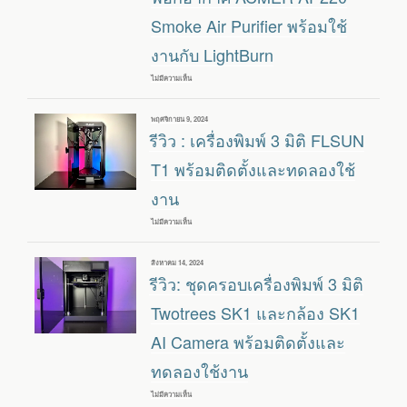
ULTRA
Smoke Air Purifier พร้อมใช้
16K
และ
เครื่อง
งานกับ LightBurn
ล้าง
อบ
ยูวี
ไม่มีความเห็น
บน
ELEGOO
รีวิว:
MERCURY
เครื่อง
PLUS
แกะ
เขียน
พฤศจิกายน 9, 2024
3.0
สลัก
วัน
รีวิว : เครื่องพิมพ์ 3 มิติ FLSUN
เลเซอร์
ที่
ACMER
P3
T1 พร้อมติดตั้งและทดลองใช้
48W
และ
งาน
เครื่อง
ฟอก
อากาศ
ไม่มีความเห็น
บน
ACMER
รีวิว
AP220
:
SMOKE
เครื่องพิมพ์
เขียน
สิงหาคม 14, 2024
AIR
3
วัน
รีวิว: ชุดครอบเครื่องพิมพ์ 3 มิติ
PURIFIER
มิติ
ที่
พร้อม
FLSUN
ใช้
T1
Twotrees SK1 และกล้อง SK1
งาน
พร้อม
กับ
ติด
AI Camera พร้อมติดตั้งและ
LIGHTBURN
ตั้ง
และ
ทดลองใช้งาน
ทดลอง
ใช้
งาน
ไม่มีความเห็น
บน
รีวิว: