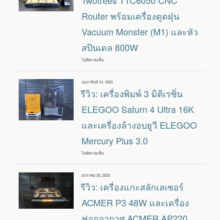
CNC
ROUTER
Router พร้อมเครื่องดูดฝุ่น
พร้อม
SPINDLE
Vacuum Monster (M1) และหัว
500W
สปินเดล 800W
ไม่มีความเห็น
บน
รีวิว:
เครื่อง
กัด
เขียน
กุมภาพันธ์ 21, 2025
และ
วัน
รีวิว: เครื่องพิมพ์ 3 มิติเรซิ่น
แกะ
ที่
สลัก
TWOTREES
ELEGOO Saturn 4 Ultra 16K
TTC6050
CNC
และเครื่องล้างอบยูวี ELEGOO
ROUTER
พร้อม
Mercury Plus 3.0
เครื่อง
ดูด
ฝุ่น
ไม่มีความเห็น
บน
VACUUM
รีวิว:
MONSTER
เครื่องพิมพ์
(M1)
3
และ
เขียน
มกราคม 29, 2025
มิ
หัว
วัน
รีวิว: เครื่องแกะสลักเลเซอร์
ติ
สปินเดล
ที่
เร
800W
ซิ่น
ACMER P3 48W และเครื่อง
ELEGOO
SATURN
ฟอกอากาศ ACMER AP220
4