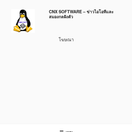
ข้าม
CNX SOFTWARE – ข่าวไอโอทีและ
ไป
สมองกลฝังตัว
ยัง
บทความ
โฆษณา