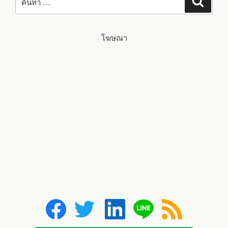
ค้นหา
โฆษณา