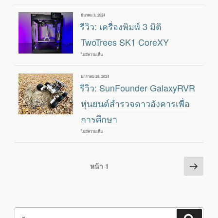
ชุด
ครอบ
เขียน
มีนาคม 3, 2024
เครื่องพิมพ์
วัน
รีวิว: เครื่องพิมพ์ 3 มิติ
3
ที่
มิติ
TWOTREES
TwoTrees SK1 CoreXY
SK1
และ
ไม่มีความเห็น
บน
กล้อง
รีวิว:
SK1
เครื่องพิมพ์
AI
3
CAMERA
เขียน
มกราคม 28, 2024
มิติ
พร้อม
วัน
รีวิว: SunFounder GalaxyRVR
TWOTREES
ติด
ที่
SK1
ตั้ง
COREXY
หุ่นยนต์สำรวจดาวอังคารเพื่อ
และ
ทดลอง
ใช้
การศึกษา
งาน
ไม่มีความเห็น
บน
รีวิว:
SUNFOUNDER
GALAXYRVR
หุ่น
Posts
หน้า
ยนต์
หน้า
1
สำรวจ
ต่อ
pagination
ดาว
อังคาร
ไป
เพื่อ
การ
ศึกษา
ค้นหา: