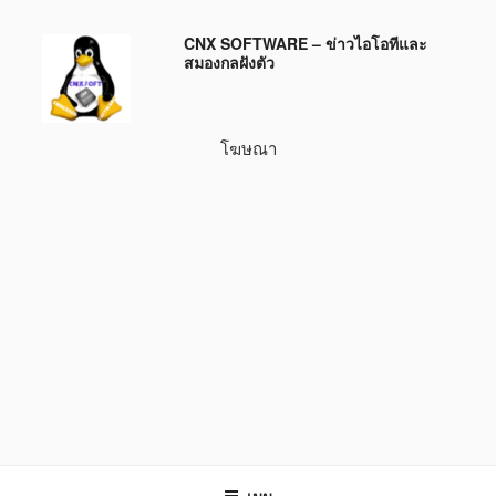
ข้าม
CNX SOFTWARE – ข่าวไอโอทีและ
ไป
สมองกลฝังตัว
ยัง
บทความ
โฆษณา