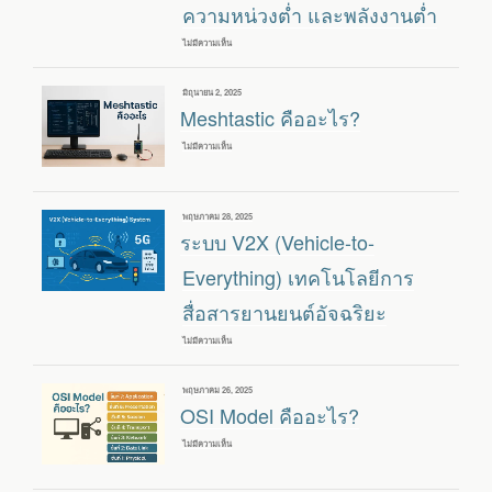
ความหน่วงต่ำ และพลังงานต่ำ
CAT
1
IOT
ไม่มีความเห็น
บน
ด้วย
NEARLINK
QNAVIGATOR
เทคโนโลยี
และ
การ
เขียน
มิถุนายน 2, 2025
QUECOPEN
เชื่อม
วัน
Meshtastic คืออะไร?
SDK
ต่อ
ที่
ไร้
สาย
ไม่มีความเห็น
บน
ที่
MESHTASTIC
มี
คือ
ความเร็ว
อะไร?
สูง
ความหน่วง
เขียน
พฤษภาคม 28, 2025
ต่ำ
วัน
ระบบ V2X (Vehicle-to-
และ
ที่
พลังงาน
Everything) เทคโนโลยีการ
ต่ำ
สื่อสารยานยนต์อัจฉริยะ
ไม่มีความเห็น
บน
ระบบ
V2X
(VEHICLE-
เขียน
พฤษภาคม 26, 2025
TO-
วัน
OSI Model คืออะไร?
EVERYTHING)
ที่
เทคโนโลยี
การ
ไม่มีความเห็น
บน
สื่อสาร
OSI
ยาน
MODEL
ยนต์
คือ