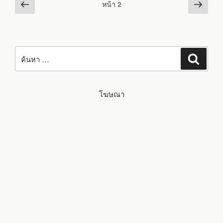
Posts
หน้า
หน้า
อะไร?
หน้า
2
เทคโนโลยี
ก่อน
ต่อ
pagination
ไร้
สาย
หน้า
ไป
พลังงาน
ต่ำ
ที่
รองรับ
ค้นหา:
IOT
ค้นหา
โฆษณา