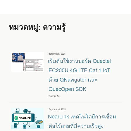
หมวดหมู่:
ความรู้
เขียน
สิงหาคม 25, 2025
วัน
เริ่มต้นใช้งานบอร์ด Quectel
ที่
EC200U 4G LTE Cat 1 IoT
ด้วย QNavigator และ
QuecOpen SDK
2 ความเห็น
บน
เริ่ม
ต้น
ใช้
เขียน
มิถุนายน 16, 2025
งาน
วัน
NearLink เทคโนโลยีการเชื่อม
บอร์ด
ที่
QUECTEL
EC200U
ต่อไร้สายที่มีความเร็วสูง
4G
LTE