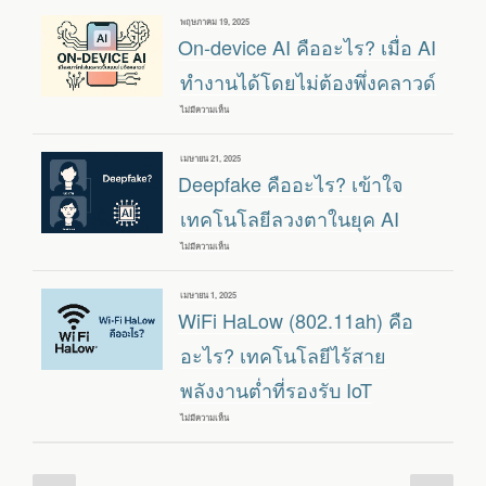
อัจฉริยะ
อะไร?
เขียน
พฤษภาคม 19, 2025
วัน
On-device AI คืออะไร? เมื่อ AI
ที่
ทำงานได้โดยไม่ต้องพึ่งคลาวด์
ไม่มีความเห็น
บน
ON-
DEVICE
AI
เขียน
เมษายน 21, 2025
คือ
วัน
Deepfake คืออะไร? เข้าใจ
อะไร?
ที่
เมื่อ
AI
เทคโนโลยีลวงตาในยุค AI
ทำงาน
ได้
ไม่มีความเห็น
บน
โดย
DEEPFAKE
ไม่
คือ
ต้อง
อะไร?
พึ่ง
เขียน
เมษายน 1, 2025
เข้าใจ
คลา
วัน
WiFi HaLow (802.11ah) คือ
เทคโนโลยี
วด์
ที่
ลวงตา
ใน
อะไร? เทคโนโลยีไร้สาย
ยุค
AI
พลังงานต่ำที่รองรับ IoT
ไม่มีความเห็น
บน
WIFI
HALOW
(802.11AH)
คือ