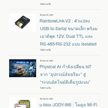
ตลาด
ไม่มีความเห็น
บน
เครื่อง
LOOPERROBOTICS
เกม
INSIGHT
คา
9
สิ
เขียน
มีนาคม 25, 2026
:
โน
วัน
RainbowLink-V2 : ตัวแปลง
กล้อง
และ
ที่
SPATIAL
อาร์
AI
USB-to-Serial ขนาดเล็ก พร้อม
เคด
แบบ
สแตนด์
เอาต์พุต 12V, Dual TTL และ
อโลน
มา
RS-485/RS-232 แบบ Isolated
พร้อม
ชิป
D-
ไม่มีความเห็น
บน
ROBOTICS
RAINBOWLINK-
RDK
V2
X5
:
รองรับ
เขียน
มีนาคม 25, 2026
ตัว
ROS
วัน
Physical AI กำลังเปลี่ยน IoT
แปลง
2
ที่
USB-
TO-
จาก “อุปกรณ์อัจฉริยะ” สู่
SERIAL
ขนาด
“ระบบอัตโนมัติเต็มรูปแบบ”
เล็ก
พร้อม
เอาต์พุต
ไม่มีความเห็น
บน
12V,
PHYSICAL
DUAL
AI
TTL
กำลัง
เขียน
มีนาคม 22, 2026
และ
เปลี่ยน
วัน
u-blox JODY-W6 : โมดูล Wi-Fi
RS-
IOT
ที่
485/RS-
จาก