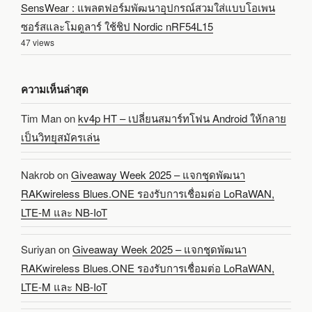
SensWear : แพลตฟอร์มพัฒนาอุปกรณ์สวมใส่แบบโอเพน
ซอร์สและโมดูลาร์ ใช้ชิป Nordic nRF54L15
47 views
ความเห็นล่าสุด
Tim Man
on
kv4p HT – เปลี่ยนสมาร์ทโฟน Android ให้กลาย
เป็นวิทยุสมัครเล่น
Nakrob
on
Giveaway Week 2025 – แจกชุดพัฒนา
RAKwireless Blues.ONE รองรับการเชื่อมต่อ LoRaWAN,
LTE-M และ NB-IoT
Suriyan
on
Giveaway Week 2025 – แจกชุดพัฒนา
RAKwireless Blues.ONE รองรับการเชื่อมต่อ LoRaWAN,
LTE-M และ NB-IoT