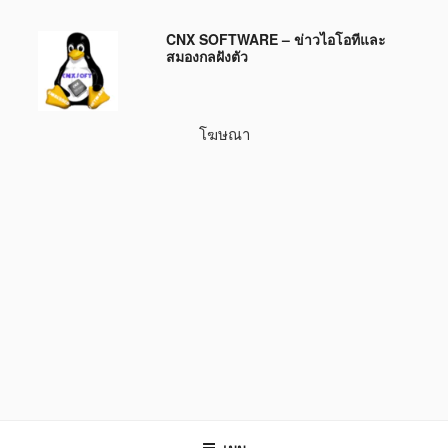
ข้าม
CNX SOFTWARE – ข่าวไอโอทีและ
ไป
สมองกลฝังตัว
ยัง
บทความ
โฆษณา