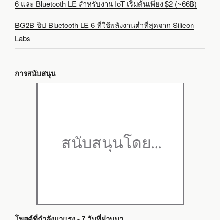
6 และ Bluetooth LE สำหรับงาน IoT เริ่มต้นเพียง $2 (~66฿)
BG2B ชิป Bluetooth LE 6 ที่ใช้พลังงานต่ำที่สุดจาก Silicon
Labs
การสนับสนุน
โพสต์ที่กำลังมาแรง - 7 วันที่ผ่านมา