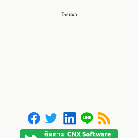
โฆษณา