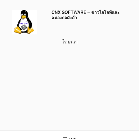
ข้าม
CNX SOFTWARE – ข่าวไอโอทีและ
ไป
สมองกลฝังตัว
ยัง
บทความ
โฆษณา