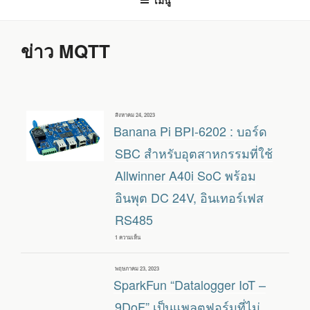
เมนู
ข่าว MQTT
เขียน
สิงหาคม 24, 2023
วัน
Banana Pi BPI-6202 : บอร์ด
ที่
SBC สำหรับอุตสาหกรรมที่ใช้
Allwinner A40i SoC พร้อม
อินพุต DC 24V, อินเทอร์เฟส
RS485
1 ความเห็น
บน
BANANA
PI
BPI-
เขียน
พฤษภาคม 23, 2023
6202
วัน
SparkFun “Datalogger IoT –
:
ที่
บอร์ด
SBC
9DoF” เป็นแพลตฟอร์มที่ไม่
สำหรับ