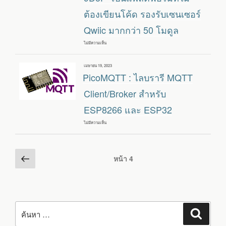
อุตสาหกรรม
ต้องเขียนโค้ด รองรับเซนเซอร์
ที่
ใช้
Qwiic มากกว่า 50 โมดูล
ALLWINNER
A40I
SOC
ไม่มีความเห็น
บน
พร้อม
SPARKFUN
อินพุต
“DATALOGGER
DC
IOT
24V,
เขียน
เมษายน 19, 2023
–
อินเทอร์เฟส
วัน
PicoMQTT : ไลบรารี MQTT
9DOF”
RS485
ที่
เป็น
แพลตฟอร์ม
Client/Broker สำหรับ
ที่
ไม่
ESP8266 และ ESP32
ต้อง
เขียน
โค้ด
ไม่มีความเห็น
บน
รองรับ
PICOMQTT
เซนเซอร์
:
QWIIC
ไลบรารี
มากกว่า
MQTT
Posts
หน้า
50
CLIENT/BROKER
หน้า
4
โมดูล
สำหรับ
ก่อน
pagination
ESP8266
และ
หน้า
ESP32
ค้นหา:
ค้นหา