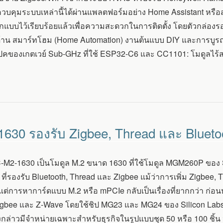
วบคุมระบบเหล่านี้ได้ผ่านแพลตฟอร์มอย่าง Home Assistant หรือ
ออกแบบไว้เรียบร้อยแล้วเพื่อความสะดวกในการติดตั้ง โดยตัวกล่อง
้าน สมาร์ทโฮม (Home Automation) งานต้นแบบ DIY และการบูรณาก
เปคของเกตเวย์ Sub-GHz ที่ใช้ ESP32-C6 และ CC1101: โมดูลไร้
630 รองรับ Zigbee, Thread และ Blueto
-M2-1630 เป็นโมดูล M.2 ขนาด 1630 ที่ใช้โมดูล MGM260P ของ S
ที่รองรับ Bluetooth, Thread และ Zigbee แม้ว่าการเพิ่ม Zigbee, T
 แต่การหาการ์ดแบบ M.2 หรือ mPCIe กลับเป็นเรื่องที่ยากกว่า ก่อนห
Zigbee และ Z-Wave โดยใช้ชิป MG23 และ MG24 ของ Silicon Labs แต่
งกล่าวมีจำหน่ายเฉพาะสำหรับธุรกิจในรูปแบบชุด 50 หรือ 100 ชิ้น ห