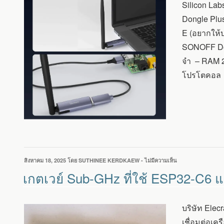
อุปกรณ์
Silicon Lab
ZIGBEE/THREAD
Dongle Plu
USB
DONGLE
E (อยากให้บ
ที่
SONOFF Don
ใช้
ชิป
จำ – RAM 25
SILABS
โปรโตคอล 
EFR32MG24
SOC
เขียน
สิงหาคม 18, 2025
โดย
SUTHINEE KERDKAEW
-
ไม่มีความเห็น
บน
วัน
เกตเวย์
เกตเวย์ Sub-GHz ที่ใช้ ESP32-C6
ที่
SUB-
GHZ
ที่
บริษัท Elec
ใช้
ESP32-
เชื่อมต่อเค