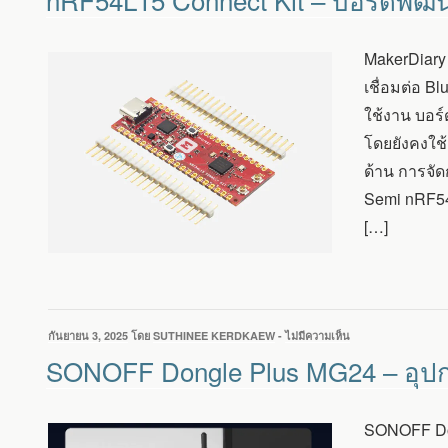
ที่
CONNECT
KIT
–
MakerDiary
บอร์ด
พัฒนา
เชื่อมต่อ 
ขนาด
ใช้งาน บอร์
เล็ก
รองรับ
โดยยังคงใช
การ
ด้าน การจั
เชื่อม
ต่อ
Semi nRF54
BLUETOOTH
[…]
6.0
LE,
802.15.4
และ
NFC
เขียน
กันยายน 3, 2025
โดย
SUTHINEE KERDKAEW
-
ไม่มีความเห็น
บน
วัน
SONOFF
SONOFF Dongle Plus MG24 – อุปกร
ที่
DONGLE
PLUS
MG24
SONOFF Don
–