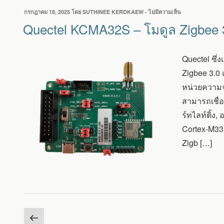
เขียน
กรกฎาคม 18, 2025
โดย
SUTHINEE KERDKAEW
-
ไม่มีความเห็น
บน
วัน
QUECTEL
Quectel KCMA32S – โมดูล Zigbee 3
ที่
KCMA32S
–
โมดูล
Quectel ซึ่
ZIGBEE
3.0
Zigbee 3.0
และ
หน่วยความจ
BLE
5.3
สามารถเชื่
ที่
ร์ทไลท์ติ้
ใช้
ชิป
Cortex-M33
ไร้
Zigb […]
สาย
SILICON
LABS
EFR32MG21
หน้า
Posts