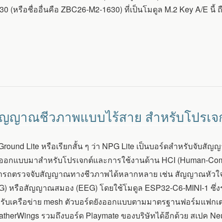
(หรือชื่ออื่นคือ ZBC26-M2-1630) ที่เป็นโมดูล M.2 Key A/E นี้ ถือ
บสัญญาณชีวภาพแบบไร้สาย สำหรับโปรเจ
round Lite หรือเรียกสั้น ๆ ว่า NPG Lite เป็นบอร์ดสำหรับจับ
อกแบบมาสำหรับโปรเจกต์และการใช้งานด้าน HCI (Human-Compute
มารถตรวจจับสัญญาณทางชีวภาพได้หลากหลาย เช่น สัญญาณหัวใ
) หรือสัญญาณสมอง (EEG) โดยใช้โมดูล ESP32-C6-MINI-1 ซึ่งรอง
รับเครือข่าย mesh ตัวบอร์ดยังออกแบบตามมาตรฐานฟอร์มแฟกเตอ
atherWings รวมถึงบอร์ด Playmate ของบริษัทได้อีกด้วย สเปค Neu