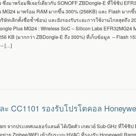
s ซึ่งมาพร้อมฟีเจอร์เดียวกับ SONOFF ZBDongle-E ที่ใช้ชิป EFR
s MG24 มาพร้อม RAM มากขึ้น 300% (256KB) และ Flash มากขึ้น
ริษัทเลิกตั้งชื่อซ้ำซ้อน) และยังรองรับระยะการใช้งานไกลสุดถึง 
gle Plus MG24 : Wireless SoC – Silicon Labs EFR32MG24
6 KB (มากกว่า ZBDongle-E ถึง 300%) ที่เก็บข้อมูล – Flash 1536
– […]
 และ CC1101 รองรับโปรโตคอล Honeywel
ram จากประเทศเนเธอร์แลนด์ ได้เปิดตัว เกตเวย์ Sub-GHz ที่ใช้
รือข่าย Zigbee/WiFi เข้ากับระบบ HVAC ที่รองรับ Honeywell Ra