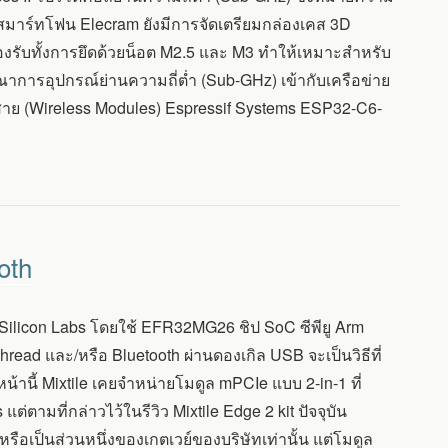
สมาร์ทโฟน Elecram ยังมีการจัดเตรียมกล่องเคส 3D
รองรับทั้งการยึดด้วยน็อต M2.5 และ M3 ทำให้เหมาะสำหรับ
ารอุปกรณ์ย่านความถี่ต่ำ (Sub-GHz) เข้ากับเครือข่าย
สาย (Wireless Modules) Espressif Systems ESP32-C6-
oth
ilicon Labs โดยใช้ EFR32MG26 ชิป SoC ซีพียู Arm
hread และ/หรือ Bluetooth ผ่านดองเกิล USB จะเป็นวิธีที่
น้านี้ Mixtile เคยจำหน่ายโมดูล mPCIe แบบ 2-in-1 ที่
ตามที่กล่าวไว้ในรีวิว Mixtile Edge 2 kit ปัจจุบัน
รือเป็นส่วนหนึ่งของเกตเวย์ของบริษัทเท่านั้น แต่โมดูล