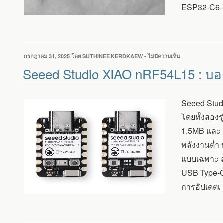
ESP32-C6-M
เจ
กต์
HCI
และ
BCI
เขียน
กรกฎาคม 31, 2025
โดย
SUTHINEE KERDKAEW
-
ไม่มีความเห็น
บน
วัน
SEEED
Seeed Studio XIAO nRF54L15 : บอร
ที่
STUDIO
XIAO
NRF54L15
Seeed Stud
:
บอร์ด
โดยทั้งสอง
USB-
1.5MB และ 
C
รองรับ
พลังงานต่ำ 
MATTER,
แบบเฉพาะ ส่
THREAD,
ZIGBEE
USB Type-C
และ
การอัปเดตเ 
AMAZON
SIDEWALK