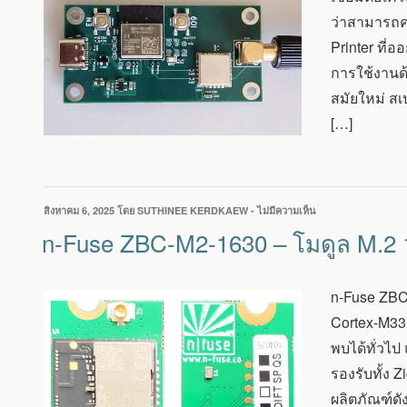
C6
ว่าสามารถค
และ
CC1101
Printer ที่
รองรับ
การใช้งานด
โปรโตคอล
HONEYWELL
สมัยใหม่ ส
RAMSES
[…]
II
เขียน
สิงหาคม 6, 2025
โดย
SUTHINEE KERDKAEW
-
ไม่มีความเห็น
บน
วัน
N-
n-Fuse ZBC-M2-1630 – โมดูล M.2 1
ที่
FUSE
ZBC-
M2-
n-Fuse ZBC
1630
–
Cortex-M33 
โมดูล
พบได้ทั่วไป
M.2
1630
รองรับทั้ง 
รองรับ
ผลิตภัณฑ์ดั
ZIGBEE,