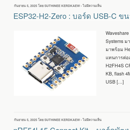
เขียน
กันยายน 5, 2025
โดย
SUTHINEE KERDKAEW
-
ไม่มีความเห็น
บน
วัน
ESP32-
ESP32-H2-Zero : บอร์ด USB-C ขนาด
ที่
H2-
ZERO
:
Waveshare 
บอร์ด
USB-
Systems มา
C
มาพร้อม Hea
ขนาด
จิ๋ว
แทนการต่อส
ที่
H2FH4S CPU
ใช้
ชิป
KB, flash 4
ESP32-
USB […]
H2
RISC-
V
SOC
รองรับ
ZIGBEE,
THREAD
เขียน
กันยายน 5, 2025
โดย
SUTHINEE KERDKAEW
-
ไม่มีความเห็น
บน
และ
วัน
NRF54L15
nRF54L15 Connect Kit – บอร์ดพัฒน
BLE