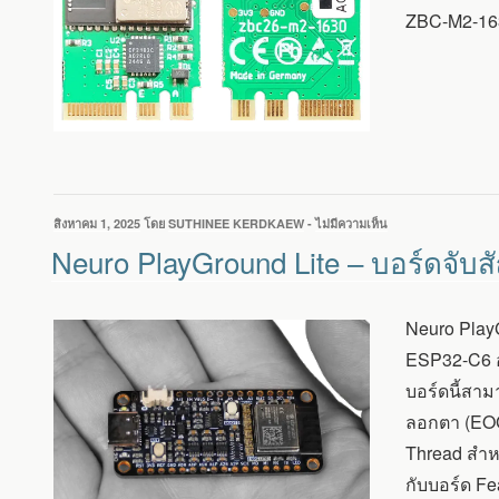
THREAD
ZBC-M2-1630 
และ
BLUETOOTH
เขียน
สิงหาคม 1, 2025
โดย
SUTHINEE KERDKAEW
-
ไม่มีความเห็น
บน
วัน
NEURO
Neuro PlayGround Lite – บอร์ดจั
ที่
PLAYGROUND
LITE
–
Neuro PlayG
บอร์ด
จับ
ESP32-C6 อ
สัญญาณ
บอร์ดนี้สา
ชีวภาพ
แบบ
ลอกตา (EOG
ไร้
Thread สำห
สาย
สำหรับ
กับบอร์ด Fe
โปร