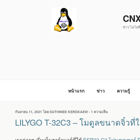
ข้าม
ไป
CNX
ยัง
ข่าว ไอโอที
บทความ
หน้าแรก
ข่าว
ความรู้
เขียน
กันยายน 11, 2021
โดย
SUTHINEE KERDKAEW
-
1 ความเห็น
บน
วัน
LILYGO
LILYGO T-32C3 – โมดูลขนาดจิ๋วที
ที่
T-
32C3
–
เราค่อยๆ เริ่มเห็นฮาร์ดแวร์ที่ใช้
ESP32-C3 โปรเซสเซอร์ 