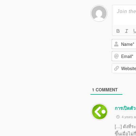
N
a
E
m
m
e
W
a
*
e
i
1
COMMENT
b
l
s
*
i
การเปิดตั
t
4 years a
e
[…] ดังที่
ขึ้นเมื่อไ