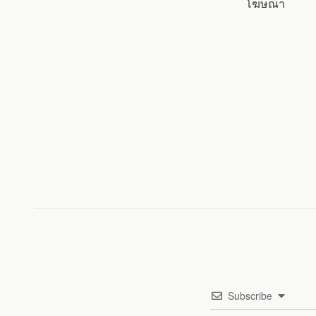
โฆษณา
o
r
k
Subscribe