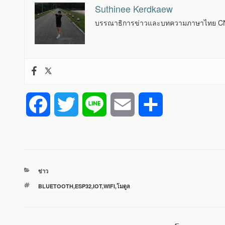
Suthinee Kerdkaew
บรรณาธิการข่าวและบทความภาษาไทย CNX
F
T
L
E
S
a
w
i
m
h
c
i
n
a
a
หมวด
ข่าว
e
t
e
i
r
หมู่
ป้าย
BLUETOOTH
,
ESP32
,
IOT
,
WIFI
,
โมดูล
กำกับ
b
t
l
e
o
e