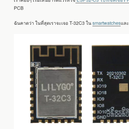
โมดูล
ขนาด
PCB
จิ๋ว
ที่
ฉันคาดว่า ในที่สุดเราจะเจอ T-32C3 ใน
smartwatches
และ
ใช้
ESP32-
C3
WIFI
และ
BLE
IOT
พร้อม
แฟลช
4MB