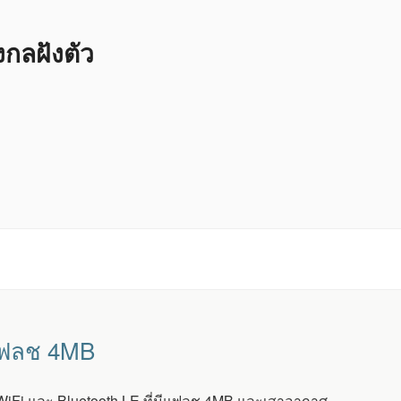
ลฝังตัว
มแฟลช 4MB
 WiFi และ Bluetooth LE ที่มีแฟลช 4MB และเสาอากาศ