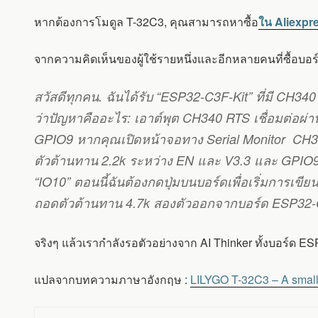
หากต้องการโมดูล T-32C3, คุณสามารถหาซื้อ
ใน Aliexpr
จากความคิดเห็นของผู้ใช้รายหนึ่งและอีกหลายคนที่ซื้อบอ
สวัสดีทุกคน. ฉันได้รับ “ESP32-C3F-Kit” ที่มี CH3
ว่าปัญหาคืออะไร: เอาต์พุต CH340 RTS เชื่อมต่อผ่
GPIO9 หากคุณเปิดหน้าจอทาง Serial Monitor CH340
ตัวต้านทาน 2.2k ระหว่าง EN และ V3.3 และ GPIO9 แล
“IO10” ตอนนี้ฉันต้องกดปุ่มบนบอร์ดเพื่อเริ่มการเข
ถอดตัวต้านทาน 4.7k สองตัวออกจากบอร์ด ESP32-C3F
จริงๆ แล้วเรากำลังรอตัวอย่างจาก AI Thinker ทั้งบอร์ด
แปลจากบทความภาษาอังกฤษ :
LILYGO T-32C3 – A small