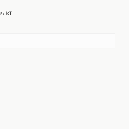
ละ IoT