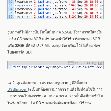
32
lrwxrwxrwx
2
jaufranc 
jaufranc
36
Sep
26
18
:
06
u
-
boot
33
-
rw
-
r
--
r
--
2
jaufranc 
jaufranc
476K
Sep
26
18
:
06
u
-
boot
34
lrwxrwxrwx
2
jaufranc 
jaufranc
49
Sep
26
18
:
06
u
-
boot
35
lrwxrwxrwx
2
jaufranc 
jaufranc
49
Sep
26
18
:
06
u
-
boot
36
-
rw
-
r
--
r
--
2
jaufranc 
jaufranc
3.2K
Sep
26
18
:
06
u
-
boot
รูปภาพที่ไม่มีการบีบอัดนั้นมีขนาด 5.5GB จึงสามารถใส่ลงใน
การ์ด SD ขนาด 8GB แต่ขอแนะนำให้ใช้การ์ดขนาด 16GB
หรือ 32GB นี่คือคำสั่งที่ Microchip จัดเตรียมไว้ให้เพื่อแฟลช
ไปยังการ์ด SD:
1
zcat 
tmp
-
glibc
/
deploy
/
images
/
icicle
-
kit
-
es
/
mpfs
-
dev
-
cli
-
แต่ถ้าคุณต้องการการตรวจสอบรูปภาพ ยูทิลิตี้อย่าง
USBImager
จะเป็นที่ต้องการมากกว่า นั่นคือสิ่งที่ฉันใช้ในการ
แฟลชภาพไปยังการ์ด SD ขนาด 32GB จากนั้นจึงเสียบเข้าไป
ในช่องเสียบการ์ด SD ของบอร์ดพัฒนาเพื่อลองใช้งาน