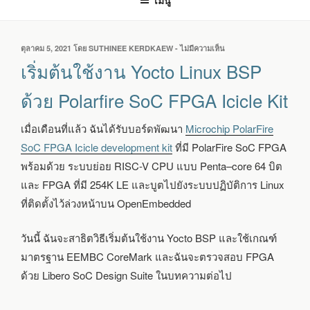
เมนู
เขียน
ตุลาคม 5, 2021
โดย
SUTHINEE KERDKAEW
-
ไม่มีความเห็น
บน
วัน
เริ่ม
เริ่มต้นใช้งาน Yocto Linux BSP
ที่
ต้น
ใช้
ด้วย Polarfire SoC FPGA Icicle Kit
งาน
YOCTO
เมื่อเดือนที่แล้ว ฉันได้รับบอร์ดพัฒนา
Microchip PolarFire
LINUX
BSP
SoC FPGA Icicle development kit
ที่มี PolarFire SoC FPGA
ด้วย
พร้อมด้วย ระบบย่อย RISC-V CPU แบบ Penta–core 64 บิต
POLARFIRE
SOC
และ FPGA ที่มี 254K LE และบูตไปยังระบบปฏิบัติการ Linux
FPGA
ที่ติดตั้งไว้ล่วงหน้าบน OpenEmbedded
ICICLE
KIT
วันนี้ ฉันจะสาธิตวิธีเริ่มต้นใช้งาน Yocto BSP และใช้เกณฑ์
มาตรฐาน EEMBC CoreMark และฉันจะตรวจสอบ FPGA
ด้วย Libero SoC Design Suite ในบทความต่อไป