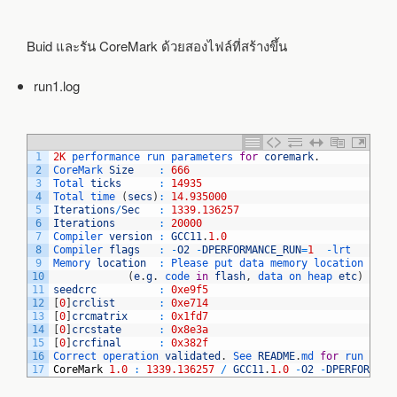
Buid และรัน CoreMark ด้วยสองไฟล์ที่สร้างขึ้น
run1.log
1
2K
performance 
run 
parameters 
for
coremark
.
2
CoreMark 
Size
:
666
3
Total 
ticks
:
14935
4
Total 
time
(
secs
)
:
14.935000
5
Iterations
/
Sec
:
1339.136257
6
Iterations
:
20000
7
Compiler 
version
:
GCC11
.
1.0
8
Compiler 
flags
:
-
O2
-
DPERFORMANCE_RUN
=
1
-
lrt
9
Memory 
location
:
Please 
put 
data 
memory 
location 
here
10
(
e
.
g
.
code 
in
flash
,
data 
on 
heap 
etc
)
11
seedcrc
:
0xe9f5
12
[
0
]
crclist
:
0xe714
13
[
0
]
crcmatrix
:
0x1fd7
14
[
0
]
crcstate
:
0x8e3a
15
[
0
]
crcfinal
:
0x382f
16
Correct 
operation 
validated
.
See 
README
.
md 
for
run 
and
17
CoreMark
1.0
:
1339.136257
/
GCC11
.
1.0
-
O2
-
DPERFORMANC