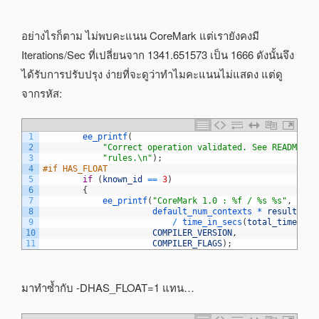
อย่างไรก็ตาม ไม่พบคะแนน CoreMark แต่เรายังคงมี
Iterations/Sec ที่เปลี่ยนจาก 1341.651573 เป็น 1666 ดังนั้นจึง
ได้รับการปรับปรุง ง่ายที่จะดูว่าทำไมคะแนนไม่แสดง แต่ดู
จากรหัส:
1
ee_printf
(
2
"Correct operation validated. See README.md
3
"rules.\n"
)
;
4
#if HAS_FLOAT
5
if
(
known_id
==
3
)
6
{
7
ee_printf
(
"CoreMark 1.0 : %f / %s %s"
,
8
default_num_contexts *
results
[
0
]
9
/
time_in_secs
(
total_time
)
,
10
COMPILER_VERSION
,
11
COMPILER_FLAGS
)
;
มาทำซ้ำกับ -DHAS_FLOAT=1 แทน…