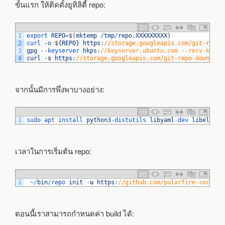
ขั้นแรก ให้ติดตั้งยูทิลิตี้ repo:
1
export 
REPO
=
$
(
mktemp
/
tmp
/
repo
.
XXXXXXXXX
)
2
curl
-
o
$
{
REPO
}
https
:
//storage.googleapis.com/git-repo-
3
gpg
--
keyserver 
hkps
:
//keyserver.ubuntu.com --recv-key 8
4
curl
-
s
https
:
//storage.googleapis.com/git-repo-download
จากนั้นมีการพึ่งพาบางอย่าง:
1
sudo 
apt 
install 
python3
-
distutils 
libyaml
-
dev 
libelf
-
de
เวลาในการเริ่มต้น repo:
1
~
/
bin
/
repo 
init
-
u
https
:
//github.com/polarfire-soc/met
ตอนนี้เราสามารถกำหนดค่า build ได้: