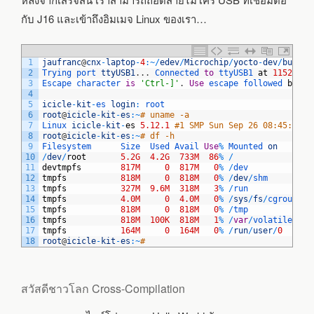
กับ J16 และเข้าถึงอิมเมจ Linux ของเรา…
1
jaufranc
@
cnx
-
laptop
-
4
:
~
/
edev
/
Microchip
/
yocto
-
dev
/
build
$
2
Trying 
port 
ttyUSB1
.
.
.
Connected 
to
ttyUSB1 
at
115200
b
3
Escape 
character 
is
'Ctrl-]'
.
Use
escape 
followed 
by
'?
4
5
icicle
-
kit
-
es 
login
:
root
6
root
@
icicle
-
kit
-
es
:
~
# uname -a
7
Linux 
icicle
-
kit
-
es
5.12.1
#1 SMP Sun Sep 26 08:45:19 U
8
root
@
icicle
-
kit
-
es
:
~
# df -h
9
Filesystem      
Size  
Used 
Avail 
Use
%
Mounted 
on
10
/
dev
/
root
5.2G
4.2G
733M
86
%
/
11
devtmpfs
817M
0
817M
0
%
/
dev
12
tmpfs
818M
0
818M
0
%
/
dev
/
shm
13
tmpfs
327M
9.6M
318M
3
%
/
run
14
tmpfs
4.0M
0
4.0M
0
%
/
sys
/
fs
/
cgroup
15
tmpfs
818M
0
818M
0
%
/
tmp
16
tmpfs
818M
100K
818M
1
%
/
var
/
volatile
17
tmpfs
164M
0
164M
0
%
/
run
/
user
/
0
18
root
@
icicle
-
kit
-
es
:
~
#
สวัสดีชาวโลก Cross-Compilation