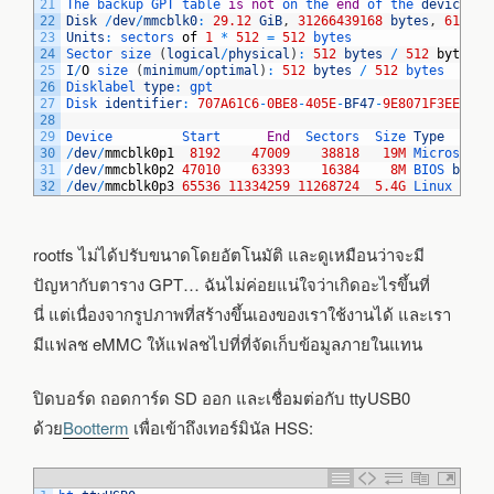
21
The 
backup 
GPT 
table 
is
not
on 
the 
end
of 
the 
device
.
22
Disk
/
dev
/
mmcblk0
:
29.12
GiB
,
31266439168
bytes
,
610672
23
Units
:
sectors 
of
1
*
512
=
512
bytes
24
Sector 
size
(
logical
/
physical
)
:
512
bytes
/
512
bytes
25
I
/
O
size
(
minimum
/
optimal
)
:
512
bytes
/
512
bytes
26
Disklabel 
type
:
gpt
27
Disk 
identifier
:
707A61C6
-
0BE8
-
405E
-
BF47
-
9E8071F3EEC9
28
29
Device         
Start      
End
Sectors  
Size 
Type
30
/
dev
/
mmcblk0p1
8192
47009
38818
19M
Microsoft 
31
/
dev
/
mmcblk0p2
47010
63393
16384
8M
BIOS 
boot
32
/
dev
/
mmcblk0p3
65536
11334259
11268724
5.4G
Linux 
file
rootfs ไม่ได้ปรับขนาดโดยอัตโนมัติ และดูเหมือนว่าจะมี
ปัญหากับตาราง GPT… ฉันไม่ค่อยแน่ใจว่าเกิดอะไรขึ้นที่
นี่ แต่เนื่องจากรูปภาพที่สร้างขึ้นเองของเราใช้งานได้ และเรา
มีแฟลช eMMC ให้แฟลชไปที่ที่จัดเก็บข้อมูลภายในแทน
ปิดบอร์ด ถอดการ์ด SD ออก และเชื่อมต่อกับ ttyUSB0
ด้วย
Bootterm
เพื่อเข้าถึงเทอร์มินัล HSS: