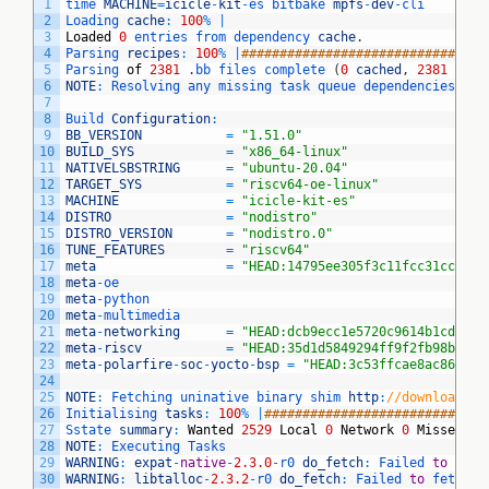
1
time 
MACHINE
=
icicle
-
kit
-
es 
bitbake 
mpfs
-
dev
-
cli
2
Loading 
cache
:
100
%
|
3
Loaded
0
entries 
from 
dependency 
cache
.
4
Parsing 
recipes
:
100
%
|
################################
5
Parsing 
of
2381
.
bb 
files 
complete
(
0
cached
,
2381
pars
6
NOTE
:
Resolving 
any 
missing 
task 
queue 
dependencies
7
8
Build 
Configuration
:
9
BB_VERSION
=
"1.51.0"
10
BUILD_SYS
=
"x86_64-linux"
11
NATIVELSBSTRING
=
"ubuntu-20.04"
12
TARGET_SYS
=
"riscv64-oe-linux"
13
MACHINE
=
"icicle-kit-es"
14
DISTRO
=
"nodistro"
15
DISTRO_VERSION
=
"nodistro.0"
16
TUNE_FEATURES
=
"riscv64"
17
meta
=
"HEAD:14795ee305f3c11fcc31cc7ca8
18
meta
-
oe              
19
meta
-
python          
20
meta
-
multimedia      
21
meta
-
networking
=
"HEAD:dcb9ecc1e5720c9614b1cd2757
22
meta
-
riscv
=
"HEAD:35d1d5849294ff9f2fb98b9065
23
meta
-
polarfire
-
soc
-
yocto
-
bsp
=
"HEAD:3c53ffcae8ac86686a
24
25
NOTE
:
Fetching 
uninative 
binary 
shim 
http
:
//downloads.y
26
Initialising 
tasks
:
100
%
|
#############################
27
Sstate 
summary
:
Wanted
2529
Local
0
Network
0
Missed
25
28
NOTE
:
Executing 
Tasks
29
WARNING
:
expat
-
native
-
2.3.0
-
r0 
do_fetch
:
Failed 
to
fetc
30
WARNING
:
libtalloc
-
2.3.2
-
r0 
do_fetch
:
Failed 
to
fetch 
U