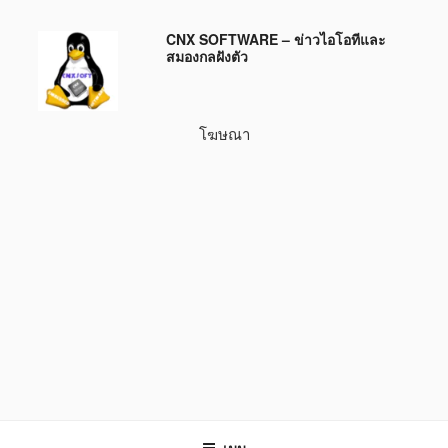
ข้าม
CNX SOFTWARE – ข่าวไอโอทีและ
ไป
สมองกลฝังตัว
ยัง
บทความ
โฆษณา