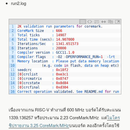
run2.log
1
2K
validation 
run 
parameters 
for
coremark
.
2
CoreMark 
Size
:
666
3
Total 
ticks
:
14907
4
Total 
time
(
secs
)
:
14.907000
5
Iterations
/
Sec
:
1341.651573
6
Iterations
:
20000
7
Compiler 
version
:
GCC11
.
1.0
8
Compiler 
flags
:
-
O2
-
DPERFORMANCE_RUN
=
1
-
lrt
9
Memory 
location
:
Please 
put 
data 
memory 
location 
here
10
(
e
.
g
.
code 
in
flash
,
data 
on 
heap 
etc
)
11
seedcrc
:
0x18f2
12
[
0
]
crclist
:
0xe3c1
13
[
0
]
crcmatrix
:
0x0747
14
[
0
]
crcstate
:
0x8d84
15
[
0
]
crcfinal
:
0xd304
16
Correct 
operation 
validated
.
See 
README
.
md 
for
run 
and
เนื่องจากแกน RISC-V ทำงานที่ 600 MHz บอร์ดได้รับคะแนน
1339.136257 หรือประมาณ 2.23 CoreMark/MHz แต่
ไมโคร
ชิปรายงาน 3.25 CoreMark/MHz
บนบอร์ด ลองอีกครั้งโดยใช้