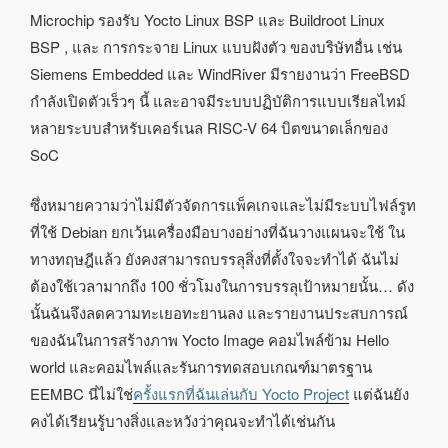
Microchip รองรับ Yocto Linux BSP และ Buildroot Linux
BSP , และ การกระจาย Linux แบบฝังตัว ของบริษัทอื่น เช่น
Siemens Embedded และ WindRiver มีรายงานว่า FreeBSD
กำลังเปิดตัวเร็วๆ นี้ และอาจมีระบบปฏิบัติการแบบเรียลไทม์
หลายระบบสำหรับเคอร์เนล RISC-V 64 บิตขนาดเล็กของ
SoC
ซึ่งหมายความว่าไม่มีตัวจัดการแพ็คเกจและไม่มีระบบไฟล์รูท
ที่ใช้ Debian ยกเว้นเครื่องมือบางอย่างที่ฉันวางแผนจะใช้ ใน
ทางทฤษฎีแล้ว ยังคงสามารถบรรลุสิ่งที่ตั้งใจจะทำได้ ฉันไม่
ต้องใช้เวลามากถึง 100 ชั่วโมงในการบรรลุเป้าหมายนั้น… ดัง
นั้นฉันจึงลดความทะเยอทะยานลง และรายงานประสบการณ์
ของฉันในการสร้างภาพ Yocto Image คอมไพล์ข้าม Hello
world และคอมไพล์และรันการทดสอบเกณฑ์มาตรฐาน
EEMBC นี่ไม่ใช่
ครั้งแรกที่ฉันเล่นกับ Yocto Project
แต่ฉันยัง
คงได้เรียนรู้บางสิ่งและหวังว่าคุณจะทำได้เช่นกัน