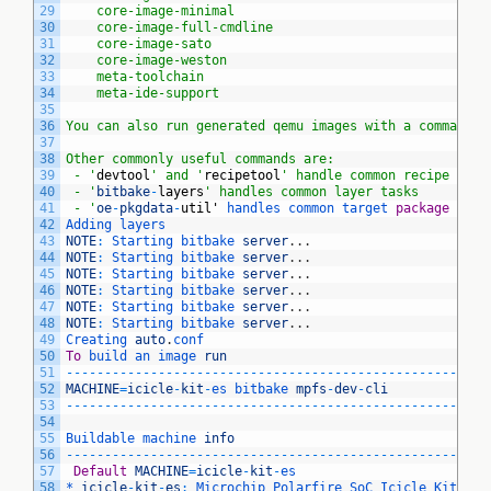
29
    core-image-minimal
30
    core-image-full-cmdline
31
    core-image-sato
32
    core-image-weston
33
    meta-toolchain
34
    meta-ide-support
35
36
You can also run generated qemu images with a command l
37
38
Other commonly useful commands are:
39
 - '
devtool
' and '
recipetool
' handle common recipe task
40
 - '
bitbake
-
layers
' handles common layer tasks
41
 - '
oe
-
pkgdata
-
util
'
handles 
common 
target 
package
task
42
Adding 
layers
43
NOTE
:
Starting 
bitbake 
server
.
.
.
44
NOTE
:
Starting 
bitbake 
server
.
.
.
45
NOTE
:
Starting 
bitbake 
server
.
.
.
46
NOTE
:
Starting 
bitbake 
server
.
.
.
47
NOTE
:
Starting 
bitbake 
server
.
.
.
48
NOTE
:
Starting 
bitbake 
server
.
.
.
49
Creating 
auto
.
conf
50
To
build 
an 
image 
run
51
--
--
--
--
--
--
--
--
--
--
--
--
--
--
--
--
--
--
--
--
--
--
--
--
--
-
52
MACHINE
=
icicle
-
kit
-
es 
bitbake 
mpfs
-
dev
-
cli
53
--
--
--
--
--
--
--
--
--
--
--
--
--
--
--
--
--
--
--
--
--
--
--
--
--
-
54
55
Buildable 
machine 
info
56
--
--
--
--
--
--
--
--
--
--
--
--
--
--
--
--
--
--
--
--
--
--
--
--
--
-
57
Default
MACHINE
=
icicle
-
kit
-
es
58
*
icicle
-
kit
-
es
:
Microchip 
Polarfire 
SoC 
Icicle 
Kit 
Eng