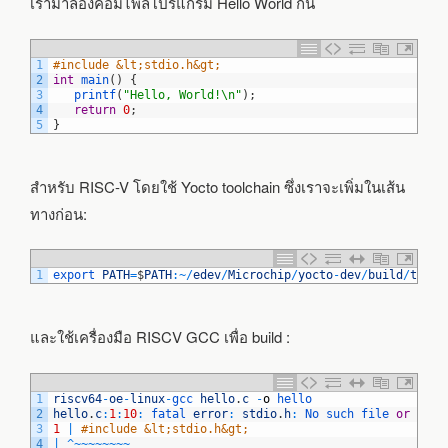
เรามาลองคอมไพล์โปรแกรม Hello World กัน
1
#include &lt;stdio.h&gt;
2
int
main
(
)
{
3
printf
(
"Hello, World!\n"
)
;
4
return
0
;
5
}
สำหรับ RISC-V โดยใช้ Yocto toolchain ซึ่งเราจะเพิ่มในเส้น
ทางก่อน:
1
export 
PATH
=
$
PATH
:
~
/
edev
/
Microchip
/
yocto
-
dev
/
build
/
tmp
-
g
และใช้เครื่องมือ RISCV GCC เพื่อ build :
1
riscv64
-
oe
-
linux
-
gcc 
hello
.
c
-
o
hello
2
hello
.
c
:
1
:
10
:
fatal 
error
:
stdio
.
h
:
No 
such 
file 
or
dire
3
1
|
#include &lt;stdio.h&gt;
4
|
^
~
~
~
~
~
~
~
~