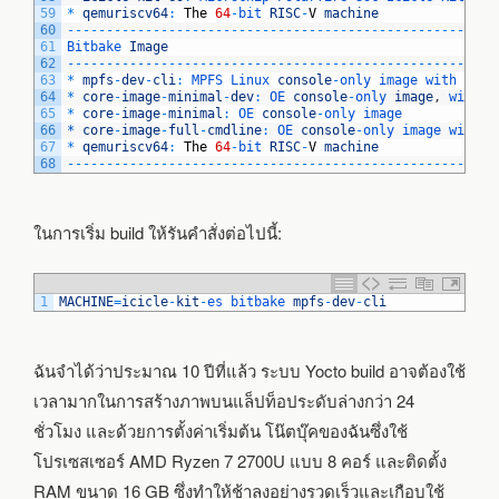
59
*
qemuriscv64
:
The
64
-
bit 
RISC
-
V
machine
60
--
--
--
--
--
--
--
--
--
--
--
--
--
--
--
--
--
--
--
--
--
--
--
--
--
-
61
Bitbake 
Image
62
--
--
--
--
--
--
--
--
--
--
--
--
--
--
--
--
--
--
--
--
--
--
--
--
--
-
63
*
mpfs
-
dev
-
cli
:
MPFS 
Linux 
console
-
only 
image 
with 
deve
64
*
core
-
image
-
minimal
-
dev
:
OE 
console
-
only 
image
,
with 
s
65
*
core
-
image
-
minimal
:
OE 
console
-
only 
image
66
*
core
-
image
-
full
-
cmdline
:
OE 
console
-
only 
image 
with 
m
67
*
qemuriscv64
:
The
64
-
bit 
RISC
-
V
machine
68
--
--
--
--
--
--
--
--
--
--
--
--
--
--
--
--
--
--
--
--
--
--
--
--
--
-
ในการเริ่ม build ให้รันคำสั่งต่อไปนี้:
1
MACHINE
=
icicle
-
kit
-
es 
bitbake 
mpfs
-
dev
-
cli
ฉันจำได้ว่าประมาณ 10 ปีที่แล้ว ระบบ Yocto build อาจต้องใช้
เวลามากในการสร้างภาพบนแล็ปท็อประดับล่างกว่า 24
ชั่วโมง และด้วยการตั้งค่าเริ่มต้น โน๊ตบุ๊คของฉันซึ่งใช้
โปรเซสเซอร์ AMD Ryzen 7 2700U แบบ 8 คอร์ และติดตั้ง
RAM ขนาด 16 GB ซึ่งทำให้ช้าลงอย่างรวดเร็วและเกือบใช้