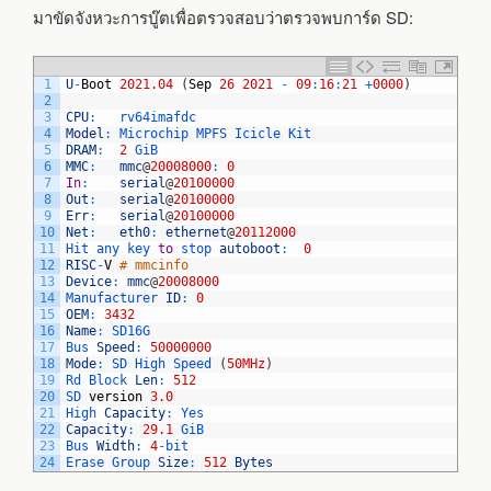
มาขัดจังหวะการบู๊ตเพื่อตรวจสอบว่าตรวจพบการ์ด SD:
1
U
-
Boot
2021.04
(
Sep
26
2021
-
09
:
16
:
21
+
0000
)
2
3
CPU
:
rv64imafdc
4
Model
:
Microchip 
MPFS 
Icicle 
Kit
5
DRAM
:
2
GiB
6
MMC
:
mmc
@
20008000
:
0
7
In
:
serial
@
20100000
8
Out
:
serial
@
20100000
9
Err
:
serial
@
20100000
10
Net
:
eth0
:
ethernet
@
20112000
11
Hit 
any 
key 
to
stop 
autoboot
:
0
12
RISC
-
V
# mmcinfo
13
Device
:
mmc
@
20008000
14
Manufacturer 
ID
:
0
15
OEM
:
3432
16
Name
:
SD16G 
17
Bus 
Speed
:
50000000
18
Mode
:
SD 
High 
Speed
(
50MHz
)
19
Rd 
Block 
Len
:
512
20
SD 
version
3.0
21
High 
Capacity
:
Yes
22
Capacity
:
29.1
GiB
23
Bus 
Width
:
4
-
bit
24
Erase 
Group 
Size
:
512
Bytes