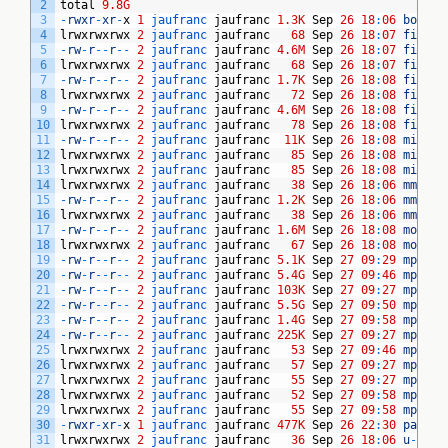
2
total
9.8G
3
-
rwxr
-
xr
-
x
1
jaufranc 
jaufranc
1.3K
Sep
26
18
:
06
boot
.
s
4
lrwxrwxrwx
2
jaufranc 
jaufranc
68
Sep
26
18
:
07
fitIma
5
-
rw
-
r
--
r
--
2
jaufranc 
jaufranc
4.6M
Sep
26
18
:
07
fitIma
6
lrwxrwxrwx
2
jaufranc 
jaufranc
68
Sep
26
18
:
07
fitIma
7
-
rw
-
r
--
r
--
2
jaufranc 
jaufranc
1.7K
Sep
26
18
:
08
fitIma
8
lrwxrwxrwx
2
jaufranc 
jaufranc
72
Sep
26
18
:
08
fitIma
9
-
rw
-
r
--
r
--
2
jaufranc 
jaufranc
4.6M
Sep
26
18
:
08
fitIma
10
lrwxrwxrwx
2
jaufranc 
jaufranc
78
Sep
26
18
:
08
fitIma
11
-
rw
-
r
--
r
--
2
jaufranc 
jaufranc
11K
Sep
26
18
:
08
microc
12
lrwxrwxrwx
2
jaufranc 
jaufranc
85
Sep
26
18
:
08
microc
13
lrwxrwxrwx
2
jaufranc 
jaufranc
85
Sep
26
18
:
08
microc
14
lrwxrwxrwx
2
jaufranc 
jaufranc
38
Sep
26
18
:
06
mmc
-
tf
15
-
rw
-
r
--
r
--
2
jaufranc 
jaufranc
1.2K
Sep
26
18
:
06
mmc
-
tf
16
lrwxrwxrwx
2
jaufranc 
jaufranc
38
Sep
26
18
:
06
mmc
-
tf
17
-
rw
-
r
--
r
--
2
jaufranc 
jaufranc
1.6M
Sep
26
18
:
08
module
18
lrwxrwxrwx
2
jaufranc 
jaufranc
67
Sep
26
18
:
08
module
19
-
rw
-
r
--
r
--
2
jaufranc 
jaufranc
5.1K
Sep
27
09
:
29
mpfs
-
d
20
-
rw
-
r
--
r
--
2
jaufranc 
jaufranc
5.4G
Sep
27
09
:
46
mpfs
-
d
21
-
rw
-
r
--
r
--
2
jaufranc 
jaufranc
103K
Sep
27
09
:
27
mpfs
-
d
22
-
rw
-
r
--
r
--
2
jaufranc 
jaufranc
5.5G
Sep
27
09
:
50
mpfs
-
d
23
-
rw
-
r
--
r
--
2
jaufranc 
jaufranc
1.4G
Sep
27
09
:
58
mpfs
-
d
24
-
rw
-
r
--
r
--
2
jaufranc 
jaufranc
225K
Sep
27
09
:
27
mpfs
-
d
25
lrwxrwxrwx
2
jaufranc 
jaufranc
53
Sep
27
09
:
46
mpfs
-
d
26
lrwxrwxrwx
2
jaufranc 
jaufranc
57
Sep
27
09
:
27
mpfs
-
d
27
lrwxrwxrwx
2
jaufranc 
jaufranc
55
Sep
27
09
:
27
mpfs
-
d
28
lrwxrwxrwx
2
jaufranc 
jaufranc
52
Sep
27
09
:
58
mpfs
-
d
29
lrwxrwxrwx
2
jaufranc 
jaufranc
55
Sep
27
09
:
58
mpfs
-
d
30
-
rwxr
-
xr
-
x
1
jaufranc 
jaufranc
477K
Sep
26
22
:
30
payloa
31
lrwxrwxrwx
2
jaufranc 
jaufranc
36
Sep
26
18
:
06
u
-
boot