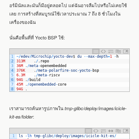
อร์มินัลและมันก็มีอยู่ตลอดไป แต่ฉันอาจลืมไปหรือไม่เคยใช้
เลย การสร้างที่สมบูรณ์ใช้เวลาประมาณ 7 ถึง 8 ชั่วโมงใน
เครื่องของฉัน
นั่นคือพื้นที่ที่ Yocto BSP ใช้:
1
~
/
edev
/
Microchip
/
yocto
-
dev
$
du
--
max
-
depth
=
1
-
h
2
313M
.
/
.
repo
3
36M
.
/
meta
-
openembedded
4
376K
.
/
meta
-
polarfire
-
soc
-
yocto
-
bsp
5
6.3M
.
/
meta
-
riscv
6
94G
.
/
build
7
45M
.
/
openembedded
-
core
8
94G
.
เราสามารถค้นหารูปภาพใน
tmp-glibc/deploy/images/icicle-
kit-es/folder
:
1
ls
-
lh 
tmp
-
glibc
/
deploy
/
images
/
icicle
-
kit
-
es
/