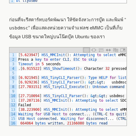
1
bt 
ttyUSB0
ก่อนที่จะรีสตาร์ทบอร์ดพัฒนา ให้ขัดจังหวะการบู๊ต และพิมพ์ “
” เพื่อแสดงหน่วยความจำแฟลช eMMC เป็นที่เก็บ
usbdmsc
ข้อมูล USB ขนาดใหญ่บนโน๊ตบุ๊ค Ubuntu ของเรา
1
[
5.623947
]
HSS_MMCInit
(
)
:
Attempting 
to
select 
eMMC
.
.
.
2
Press
a
key 
to
enter 
CLI
,
ESC 
to
skip
3
Timeout 
in
5
seconds
4
.
[
6.915522
]
HSS_ShowTimeout
(
)
:
Character
32
pressed
5
6
[
6.921945
]
HSS_TinyCLI_Parser
(
)
:
Type 
HELP 
for
list 
of 
7
[
6.929236
]
HSS_TinyCLI_Parser
(
)
:
&
gt
;
&
gt
;
usbdmsc
8
[
27.703151
]
HSS_TinyCLI_Execute
(
)
:
Unknown 
command
&
gt
;
9
10
[
27.710094
]
HSS_TinyCLI_Parser
(
)
:
&
gt
;
&
gt
;
usbdmsc
11
[
37.207116
]
HSS_MMCInit
(
)
:
Attempting 
to
select 
SDCARD
12
Failed
13
[
38.223900
]
HSS_MMCInit
(
)
:
Attempting 
to
select 
eMMC
.
.
14
Waiting 
for
USB 
Host 
to
connect
.
.
.
(
CTRL
-
C
to
quit
)
15
USB 
Host 
connected
.
Waiting 
for
disconnect
.
.
.
(
CTRL
-
C
t
16
664064
bytes 
written
,
21166080
bytes 
read