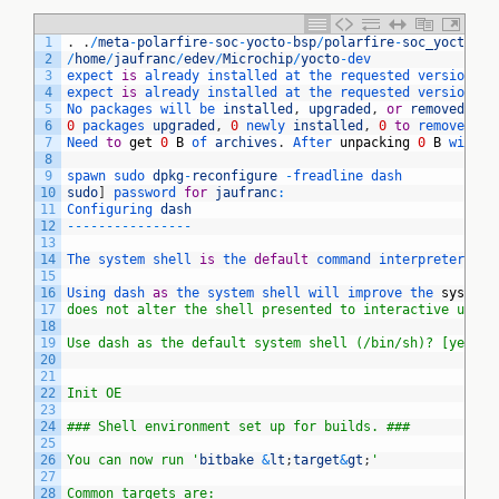
1
.
.
/
meta
-
polarfire
-
soc
-
yocto
-
bsp
/
polarfire
-
soc_yocto_se
2
/
home
/
jaufranc
/
edev
/
Microchip
/
yocto
-
dev
3
expect 
is
already 
installed 
at 
the 
requested 
version
(
5
4
expect 
is
already 
installed 
at 
the 
requested 
version
(
5
5
No 
packages 
will 
be 
installed
,
upgraded
,
or
removed
.
6
0
packages 
upgraded
,
0
newly 
installed
,
0
to
remove 
and
7
Need 
to
get
0
B
of 
archives
.
After 
unpacking
0
B
will 
b
8
9
spawn 
sudo 
dpkg
-
reconfigure
-
freadline 
dash
10
sudo
]
password 
for
jaufranc
:
11
Configuring 
dash
12
--
--
--
--
--
--
--
--
13
14
The 
system 
shell 
is
the 
default
command 
interpreter 
for
15
16
Using 
dash 
as
the 
system 
shell 
will 
improve 
the 
system
'
17
does not alter the shell presented to interactive users
18
19
Use dash as the default system shell (/bin/sh)? [yes/no
20
21
22
Init OE
23
24
### Shell environment set up for builds. ###
25
26
You can now run '
bitbake
&
lt
;
target
&
gt
;
'
27
28
Common targets are: