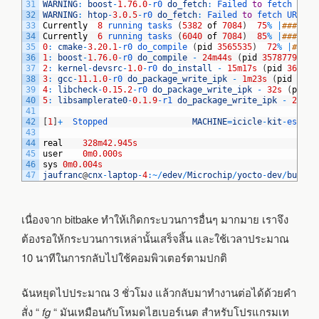
31
WARNING
:
boost
-
1.76.0
-
r0 
do_fetch
:
Failed 
to
fetch 
URL 
32
WARNING
:
htop
-
3.0.5
-
r0 
do_fetch
:
Failed 
to
fetch 
URL 
gi
33
Currently
8
running 
tasks
(
5382
of
7084
)
75
%
|
#######
34
Currently
6
running 
tasks
(
6040
of
7084
)
85
%
|
#######
35
0
:
cmake
-
3.20.1
-
r0 
do_compile
(
pid
3565535
)
72
%
|
#####
36
1
:
boost
-
1.76.0
-
r0 
do_compile
-
24m44s
(
pid
3578779
)
37
2
:
kernel
-
devsrc
-
1.0
-
r0 
do_install
-
15m17s
(
pid
361986
38
3
:
gcc
-
11.1.0
-
r0 
do_package_write_ipk
-
1m23s
(
pid
3665
39
4
:
libcheck
-
0.15.2
-
r0 
do_package_write_ipk
-
32s
(
pid
3
40
5
:
libsamplerate0
-
0.1.9
-
r1 
do_package_write_ipk
-
24s
(
41
42
[
1
]
+
Stopped                 
MACHINE
=
icicle
-
kit
-
es 
bit
43
44
real
328m42.945s
45
user
0m0.000s
46
sys
0m0.004s
47
jaufranc
@
cnx
-
laptop
-
4
:
~
/
edev
/
Microchip
/
yocto
-
dev
/
build
$
เนื่องจาก bitbake ทำให้เกิดกระบวนการอื่นๆ มากมาย เราจึง
ต้องรอให้กระบวนการเหล่านั้นเสร็จสิ้น และใช้เวลาประมาณ
10 นาทีในการกลับไปใช้คอมพิวเตอร์ตามปกติ
ฉันหยุดไปประมาณ 3 ชั่วโมง แล้วกลับมาทำงานต่อได้ด้วยคำ
สั่ง “
fg
“ มันเหมือนกับโหมดไฮเบอร์เนต สำหรับโปรแกรมเท