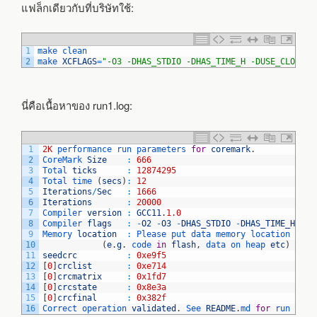
แฟล็กเดียวกับที่บริษัทใช้:
1
make 
clean
2
make 
XCFLAGS
=
"-O3 -DHAS_STDIO -DHAS_TIME_H -DUSE_CLOCK -
นี่คือเนื้อหาของ run1.log:
1
2K
performance 
run 
parameters 
for
coremark
.
2
CoreMark 
Size
:
666
3
Total 
ticks
:
12874295
4
Total 
time
(
secs
)
:
12
5
Iterations
/
Sec
:
1666
6
Iterations
:
20000
7
Compiler 
version
:
GCC11
.
1.0
8
Compiler 
flags
:
-
O2
-
O3
-
DHAS_STDIO
-
DHAS_TIME_H
-
DU
9
Memory 
location
:
Please 
put 
data 
memory 
location 
here
10
(
e
.
g
.
code 
in
flash
,
data 
on 
heap 
etc
)
11
seedcrc
:
0xe9f5
12
[
0
]
crclist
:
0xe714
13
[
0
]
crcmatrix
:
0x1fd7
14
[
0
]
crcstate
:
0x8e3a
15
[
0
]
crcfinal
:
0x382f
16
Correct 
operation 
validated
.
See 
README
.
md 
for
run 
and