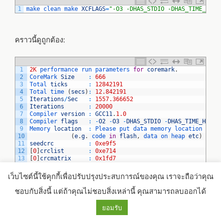
1
make 
clean 
make 
XCFLAGS
=
"-O3 -DHAS_STDIO -DHAS_TIME_H -D
คราวนี้ดูถูกต้อง:
1
2K
performance 
run 
parameters 
for
coremark
.
2
CoreMark 
Size
:
666
3
Total 
ticks
:
12842191
4
Total 
time
(
secs
)
:
12.842191
5
Iterations
/
Sec
:
1557.366652
6
Iterations
:
20000
7
Compiler 
version
:
GCC11
.
1.0
8
Compiler 
flags
:
-
O2
-
O3
-
DHAS_STDIO
-
DHAS_TIME_H
-
DU
9
Memory 
location
:
Please 
put 
data 
memory 
location 
here
10
(
e
.
g
.
code 
in
flash
,
data 
on 
heap 
etc
)
11
seedcrc
:
0xe9f5
12
[
0
]
crclist
:
0xe714
13
[
0
]
crcmatrix
:
0x1fd7
14
[
0
]
crcstate
:
0x8e3a
15
[
0
]
crcfinal
:
0x382f
เว็บไซต์นี้ใช้คุกกี้เพื่อปรับปรุงประสบการณ์ของคุณ เราจะถือว่าคุณ
16
Correct 
operation 
validated
.
See 
README
.
md 
for
run 
and
17
CoreMark
1.0
:
1557.366652
/
GCC11
.
1.0
-
O2
-
O3
-
DHAS_ST
ชอบกับสิ่งนี้ แต่ถ้าคุณไม่ชอบสิ่งเหล่านี้ คุณสามารถลบออกได้
ยอมรับ
แต่นั่นเป็นเพียง 2.59 CoreMark/Mhz ยังไม่ถึง 3.125