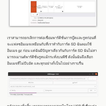
เราสามารถยกเลิกการต่อเชื่อมพาร์ติชั่นการบู๊ตและรูทก่อนที่
จะแฟลชอิมเมจเหมือนกับที่เราทำกับการ์ด SD ฉันลองใช้
อิมเมจ gz ก่อน แต่ฉันมีปัญหาเดียวกันกับการ์ด SD ฉันไม่สา
มารถเมานต์พาร์ติชั่นรูทแม้กระทั่งบนพีซี ดังนั้นฉันจึงเลือก
อิมเมจที่ไม่บีบอัด และทุกอย่างก็เป็นไปอย่างราบรื่น
หลังจากเสร็จสิ้น เราสามารถถอดสายไมโคร USB ที่เชื่อมต่อ