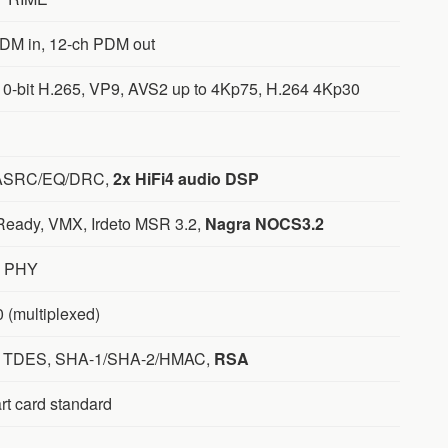
PDM in, 12-ch PDM out
 10-bit H.265, VP9, AVS2 up to 4Kp75, H.264 4Kp30
ASRC/EQ/DRC,
2x HiFi4 audio DSP
Ready, VMX, Irdeto MSR 3.2,
Nagra NOCS3.2
M PHY
 (multiplexed)
 TDES, SHA-1/SHA-2/HMAC,
RSA
rt card standard