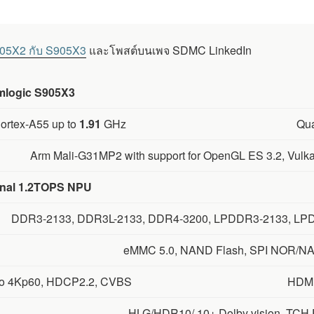
905X2 กับ S905X3
และโพสต์บนเพจ SDMC LinkedIn
logic S905X3
ortex-A55 up to
1.91
GHz
Qua
Arm Mali-G31MP2 with support for OpenGL ES 3.2, Vulka
onal 1.2TOPS NPU
DDR3-2133, DDR3L-2133, DDR4-3200, LPDDR3-2133, LP
eMMC 5.0, NAND Flash, SPI NOR/N
to 4Kp60, HDCP2.2, CVBS
HDMI
HLG/HDR10/ 10+ Dolby vision, TCH