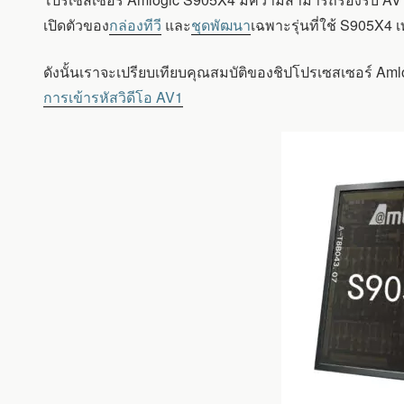
AMLOGIC
S905X3
เปิดตัวของ
กล่องทีวี
และ
ชุดพัฒนา
เฉพาะรุ่นที่ใช้ S905X4 เท
กับ
S905X4
ดังนั้นเราจะเปรียบเทียบคุณสมบัติของชิปโปรเซสเซอร์ Amlo
การเข้ารหัสวิดีโอ AV1