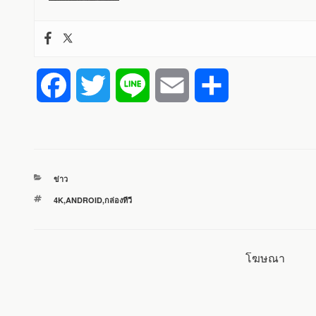
F
T
L
E
S
a
w
i
m
h
c
i
n
a
a
หมวด
ข่าว
e
t
e
i
r
หมู่
ป้าย
4K
,
ANDROID
,
กล่องทีวี
กำกับ
b
t
l
e
o
e
โฆษณา
o
r