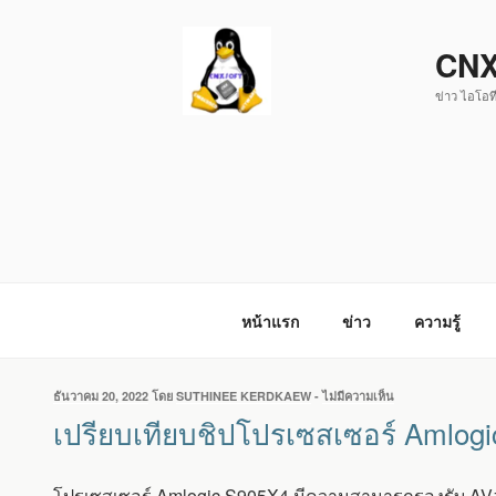
ข้าม
ไป
CNX
ยัง
ข่าว ไอโอที
บทความ
หน้าแรก
ข่าว
ความรู้
เขียน
ธันวาคม 20, 2022
โดย
SUTHINEE KERDKAEW
-
ไม่มีความเห็น
บน
วัน
เปรียบ
เปรียบเทียบชิปโปรเซสเซอร์ Amlog
ที่
เทียบ
ชิป
โปรเซสเซอร์
โปรเซสเซอร์ Amlogic S905X4 มีความสามารถรองรับ AV1 ซึ่