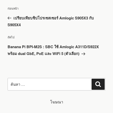
แนะแนว
เรื่อง
ก่อนหน้า
เรื่อง
ก่อน
เปรียบเทียบชิปโปรเซสเซอร์ Amlogic S905X3 กับ
หน้า
S905X4
เรื่อง
ถัดไป
ถัด
Banana Pi BPI-M2S : SBC ใช้ Amlogic A311D/S922X
ไป
พร้อม dual GbE, PoE และ WiFi 5 (ตัวเลือก)
ค้นหา:
ค้นหา
โฆษณา