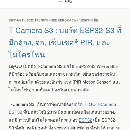
เมนู
เขียน
ธันวาคม 21, 2022
โดย
SUTHINEE KERDKAEW
-
ไม่มีความเห็น
บน
วัน
T-
T-Camera S3 : บอร์ด ESP32-S3 ที่
ที่
CAMERA
S3
มีกล้อง, จอ, เซ็นเซอร์ PIR, และ
:
บอร์ด
ไมโครโฟน
ESP32-
S3
ที่
LilyGO เปิดตัว T-Camera S3 บอร์ด ESP32-S3 WiFi & BLE
มี
ที่มีกล้อง พร้อมกับจอแสดงผลขนาดเล็ก, เซ็นเซอร์ตรวจจับ
กล้อง,
จอ,
การเคลื่อนไหวด้วยแสงอินฟราเรด (PIR Motion Sensor) และ
เซ็นเซอร์
ไมโครโฟน, รวมทั้งเคสป้องกันแบบพลาสติก
PIR,
และ
ไมโครโฟน
T-Camera S3 เป็นการพัฒนาของ
บอร์ด TTGO T-Camera
ESP32
ที่เปิดตัวใจปี 2019 มีคุณสมบัติเหมือนกันบางอย่าง,
แต่มีการเปลี่ยนไมโครคอนโทรลเลอร์
ESP32
เป็น ESP32-
S3 ซึ่งมีการเพิ่มชุดคำสั่ง vector instructions ซึ่งทำให้สามารถ