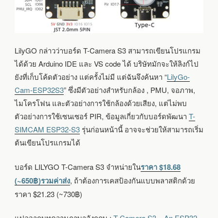
LilyGO กล่าวว่าบอร์ด T-Camera S3 สามารถเขียนโปรแกรม
ได้ด้วย Arduino IDE และ VS code ได้ บริษัทมักจะให้ลิงก์ไป
ยังที่เก็บโค้ดตัวอย่าง แต่ครั้งไม่มี แต่ฉันจึงค้นหา “
LilyGo-
Cam-ESP32S3
” ซึ่งมีตัวอย่างสำหรับกล้อง , PMU, จอภาพ,
ไมโครโฟน และตัวอย่างการใช้กล้องด้วยเสียง, แต่ไม่พบ
ตัวอย่างการใช้เซนเซอร์ PIR, ข้อมูลเกี่ยวกับบอร์ดพัฒนา
T-
SIMCAM ESP32-S3
รุ่นก่อนหน้านี้ อาจจะช่วยให้สามารถเริ่ม
ต้นเขียนโปรแกรมได้
บอร์ด LILYGO T-Camera S3 จำหน่ายใน
ราคา $18.68
(~650฿)รวมค่าส่ง
, ถ้าต้องการเคสป้องกันแบบพลาสติกด้วย
ราคา $21.23 (~730฿)
แปลจากบทความภาษาอังกฤษ :
T-Camera S3 – An ESP32-