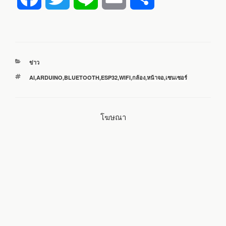
a
w
i
m
h
c
i
n
a
a
หมวด
ข่าว
e
t
e
i
r
หมู่
ป้าย
AI
,
ARDUINO
,
BLUETOOTH
,
ESP32
,
WIFI
,
กล้อง
,
หน้าจอ
,
เซนเซอร์
กำกับ
b
t
l
e
โฆษณา
o
e
o
r
k