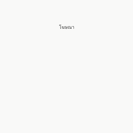
โฆษณา