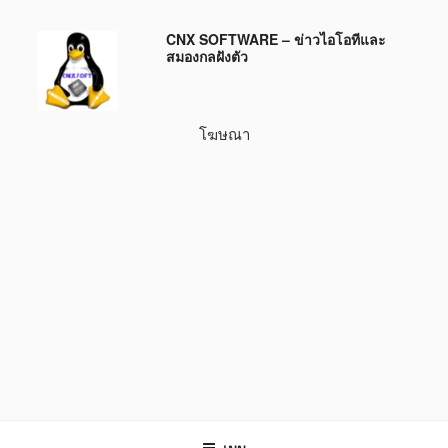
ข้าม
CNX SOFTWARE – ข่าวไอโอทีและ
ไป
สมองกลฝังตัว
ยัง
บทความ
โฆษณา