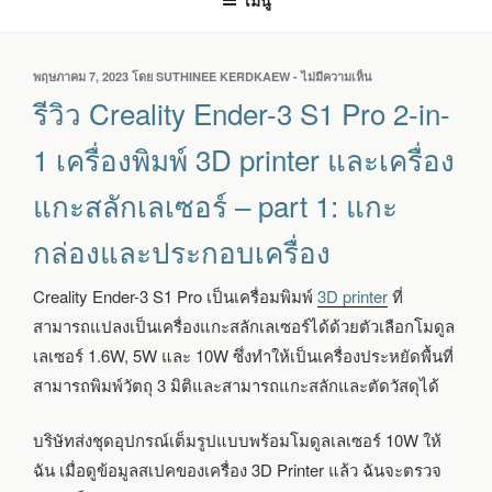
เมนู
เขียน
พฤษภาคม 7, 2023
โดย
SUTHINEE KERDKAEW
-
ไม่มีความเห็น
บน
วัน
รีวิว
รีวิว Creality Ender-3 S1 Pro 2-in-
ที่
CREALITY
ENDER-
1 เครื่องพิมพ์ 3D printer และเครื่อง
3
S1
แกะสลักเลเซอร์ – part 1: แกะ
PRO
2-
กล่องและประกอบเครื่อง
IN-
1
เครื่องพิมพ์
Creality Ender-3 S1 Pro เป็นเครื่อมพิมพ์
3D printer
ที่
3D
สามารถแปลงเป็นเครื่องแกะสลักเลเซอร์ได้ด้วยตัวเลือกโมดูล
PRINTER
และ
เลเซอร์ 1.6W, 5W และ 10W ซึ่งทำให้เป็นเครื่องประหยัดพื้นที่
เครื่อง
สามารถพิมพ์วัตถุ 3 มิติและสามารถแกะสลักและตัดวัสดุได้
แกะ
สลัก
เลเซอร์
บริษัทส่งชุดอุปกรณ์เต็มรูปแบบพร้อมโมดูลเลเซอร์ 10W ให้
–
ฉัน เมื่อดูข้อมูลสเปคของเครื่อง 3D Printer แล้ว ฉันจะตรวจ
PART