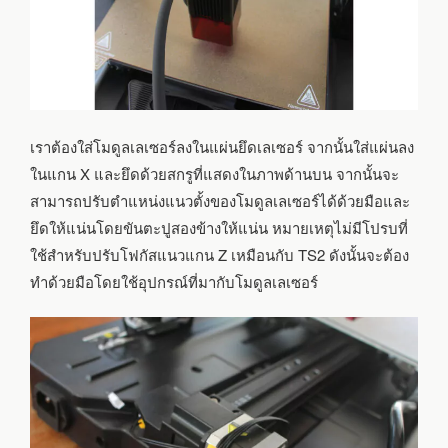
เราต้องใส่โมดูลเลเซอร์ลงในแผ่นยึดเลเซอร์ จากนั้นใส่แผ่นลง
ในแกน X และยึดด้วยสกรูที่แสดงในภาพด้านบน จากนั้นจะ
สามารถปรับตำแหน่งแนวตั้งของโมดูลเลเซอร์ได้ด้วยมือและ
ยึดให้แน่นโดยขันตะปูสองข้างให้แน่น หมายเหตุไม่มีโปรบที่
ใช้สำหรับปรับโฟกัสแนวแกน Z เหมือนกับ TS2 ดังนั้นจะต้อง
ทำด้วยมือโดยใช้อุปกรณ์ที่มากับโมดูลเลเซอร์