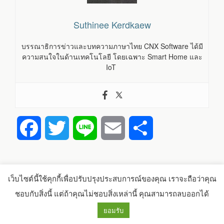
Suthinee Kerdkaew
บรรณาธิการข่าวและบทความภาษาไทย CNX Software ได้มี
ความสนใจในด้านเทคโนโลยี โดยเฉพาะ Smart Home และ
IoT
F
T
L
E
S
a
w
i
m
h
c
i
n
a
a
เว็บไซต์นี้ใช้คุกกี้เพื่อปรับปรุงประสบการณ์ของคุณ เราจะถือว่าคุณ
ชอบกับสิ่งนี้ แต่ถ้าคุณไม่ชอบสิ่งเหล่านี้ คุณสามารถลบออกได้
หมวด
รีวิว
e
t
e
i
r
หมู่
ป้าย
DIY
,
LASER
,
ปริ้นเตอร์ 3D
,
เครื่องแกะสลัก
ยอมรับ
กำกับ
b
t
l
e