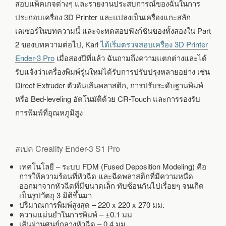
1:
สอบแพ็คเกจต่างๆ และรายงานประสบการณ์ของฉันในการ
แกะ
ประกอบเครื่อง 3D Printer และแปลงเป็นเครื่องแกะสลัก
กล่อง
เลเซอร์ในบทความนี้ และจะทดสอบฟังก์ชันของทั้งสองใน Part
และ
ประกอบ
2 ของบทความต่อไป, Karl
ได้เริ่มตรวจสอบเครื่อง 3D Printer
เครื่อง
Ender-3 Pro
เมื่อสองปีที่แล้ว ฉันถามถึงความแตกต่างและได้
รับแจ้งว่าเครื่องพิมพ์รุ่นใหม่ได้รับการปรับปรุงหลายอย่าง เช่น
Direct Extruder ตัวดันเส้นพลาสติก, การปรับระดับฐานพิมพ์
หรือ Bed-leveling อัตโนมัติด้วย CR-Touch และการรองรับ
การพิมพ์ที่อุณหภูมิสูง
สเปค Creality Ender-3 S1 Pro
เทคโนโลยี – ระบบ FDM (Fused Deposition Modeling) คือ
การให้ความร้อนที่หัวฉีด และฉีดพลาสติกที่มีความหนืด
ออกมาจากหัวฉีดที่มีขนาดเล็ก ทับซ้อนกันไปเรื่อยๆ จนเกิด
เป็นรูปวัตถุ 3 มิติขึ้นมา
ปริมาณการพิมพ์สูงสุด – 220 x 220 x 270 มม.
ความแม่นยำในการพิมพ์ – ±0.1 มม
เส้นผ่านศูนย์กลางหัวฉีด – 0.4 มม