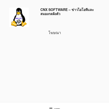
ข้าม
CNX SOFTWARE – ข่าวไอโอทีและ
ไป
สมองกลฝังตัว
ยัง
บทความ
โฆษณา