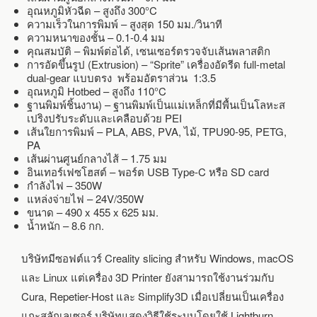
อุณหภูมิหัวฉีด – สูงถึง 300°C
ความเร็วในการพิมพ์ – สูงสุด 150 มม./วินาที
ความหนาของชั้น – 0.1-0.4 มม
คุณสมบัติ – พิมพ์ต่อได้, เซนเซอร์ตรวจจับเส้นพลาสติก
การอัดขึ้นรูป (Extrusion) – “Sprite” เครื่องอัดรีด full-metal
dual-gear แบบตรง พร้อมอัตราส่วน 1:3.5
อุณหภูมิ Hotbed – สูงถึง 110°C
ฐานพิมพ์ชิ้นงาน) – ฐานพิมพ์เป็นแม่เหล็กที่มีพื้นเป็นโลหะส
เปริงปรับระดับและเคลือบด้วย PEI
เส้นใยการพิมพ์ – PLA, ABS, PVA, ไม้, TPU90-95, PETG,
PA
เส้นผ่านศูนย์กลางไส้ – 1.75 มม
อินเทอร์เฟซโฮสต์ – พอร์ต USB Type-C หรือ SD card
กำลังไฟ – 350W
แหล่งจ่ายไฟ – 24V/350W
ขนาด – 490 x 455 x 625 มม.
น้ำหนัก – 8.6 กก.
บริษัทมีซอฟต์แวร์ Creality slicing สำหรับ Windows, macOS
และ Linux แต่เครื่อง 3D Printer ยังสามารถใช้งานร่วมกับ
Cura, Repetier-Host และ Simplify3D เมื่อเปลี่ยนเป็นเครื่อง
แกะสลักเลเซอร์ บริษัทแสดงวิธีใช้ระบบโดยใช้ Lightburn