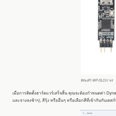
WisdPi WP-DLC01 kit
เมื่อการติดตั้งฮาร์ดแวร์เสร็จสิ้น คุณจะต้องกำหนดค่า Dyna
และจางลงช้าๆ), สีรุ้ง หรืออื่นๆ หรือเลือกสีที่เข้ากันกั