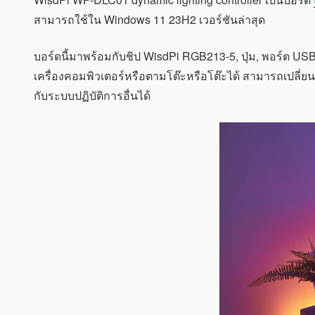
USB
ที่
สามารถใช้ใน Windows 11 23H2 เวอร์ชันล่าสุด
ควบคุม
แถบ
บอร์ดนี้มาพร้อมกับชิป WisdPi RGB213-5, ปุ่ม, พอร์ต US
ไฟ
RGB
เครื่องคอมพิวเตอร์หรือตามโต๊ะหรือโต๊ะได้ สามารถเปลี
LED
กับระบบปฏิบัติการอื่นได้
STRIPS
รองรับ
DYNAMIC
LIGHTING
(ใน
WINDOWS
11)