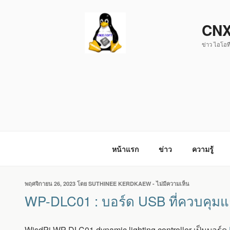
ข้าม
ไป
CNX
ยัง
ข่าว ไอโอที
บทความ
หน้าแรก
ข่าว
ความรู้
เขียน
พฤศจิกายน 26, 2023
โดย
SUTHINEE KERDKAEW
-
ไม่มีความเห็น
บน
วัน
WP-
WP-DLC01 : บอร์ด USB ที่ควบคุมแ
ที่
DLC01
:
บอร์ด
WisdPi WP-DLC01 dynamic lighting controller เป็นบอร์ด