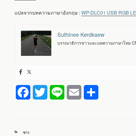
แปลจากบทความภาษาอังกฤษ :
WP-DLC01 USB RGB LED co
Suthinee Kerdkaew
บรรณาธิการข่าวและบทความภาษาไทย CNX
F
T
L
E
S
a
w
i
m
h
c
i
n
a
a
หมวด
ข่าว
e
t
e
i
r