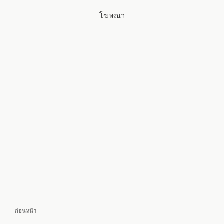
โฆษณา
แนะแนว
เรื่อง
ก่อนหน้า
เรื่อง
ก่อน