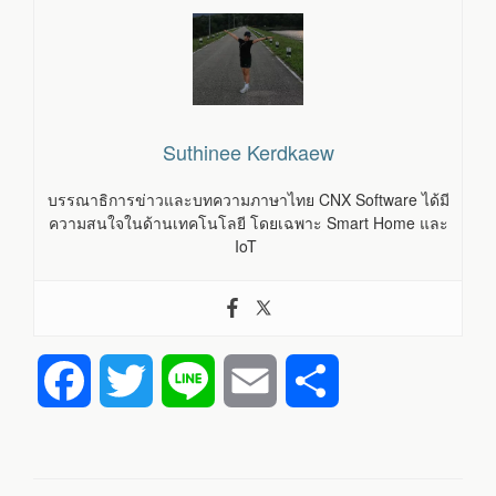
Suthinee Kerdkaew
บรรณาธิการข่าวและบทความภาษาไทย CNX Software ได้มี
ความสนใจในด้านเทคโนโลยี โดยเฉพาะ Smart Home และ
IoT
F
T
L
E
S
a
w
i
m
h
c
i
n
a
a