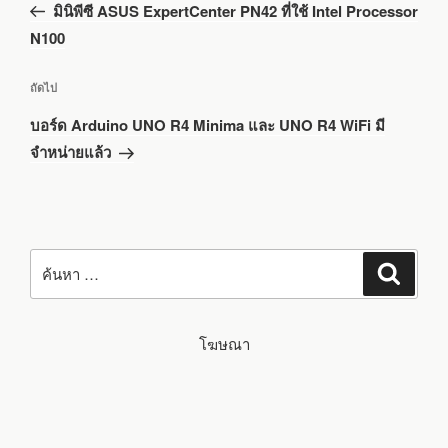
มินิพีซี ASUS ExpertCenter PN42 ที่ใช้ Intel Processor
หน้า
N100
เรื่อง
ถัดไป
ถัด
บอร์ด Arduino UNO R4 Minima และ UNO R4 WiFi มี
ไป
จำหน่ายแล้ว
ค้นหา:
ค้นหา
โฆษณา