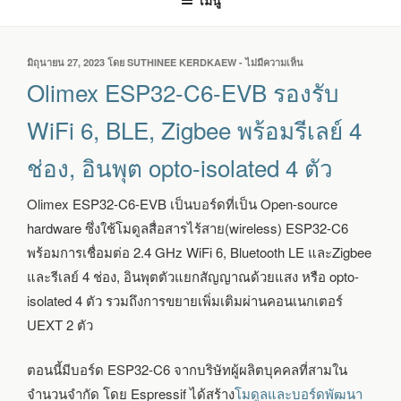
เมนู
เขียน
มิถุนายน 27, 2023
โดย
SUTHINEE KERDKAEW
-
ไม่มีความเห็น
บน
วัน
OLIMEX
Olimex ESP32-C6-EVB รองรับ
ที่
ESP32-
C6-
WiFi 6, BLE, Zigbee พร้อมรีเลย์ 4
EVB
รองรับ
ช่อง, อินพุต opto-isolated 4 ตัว
WIFI
6,
BLE,
Olimex ESP32-C6-EVB เป็นบอร์ดที่เป็น Open-source
ZIGBEE
hardware ซึ่งใช้โมดูลสื่อสารไร้สาย(wireless) ESP32-C6
พร้อม
รีเลย์
พร้อมการเชื่อมต่อ 2.4 GHz WiFi 6, Bluetooth LE และZigbee
4
และรีเลย์ 4 ช่อง, อินพุตตัวแยกสัญญาณด้วยแสง หรือ opto-
ช่อง,
isolated 4 ตัว รวมถึงการขยายเพิ่มเติมผ่านคอนเนกเตอร์
อินพุต
OPTO-
UEXT 2 ตัว
ISOLATED
4
ตอนนี้มีบอร์ด ESP32-C6 จากบริษัทผู้ผลิตบุคคลที่สามใน
ตัว
จำนวนจำกัด โดย Espressif ได้สร้าง
โมดูลและบอร์ดพัฒนา