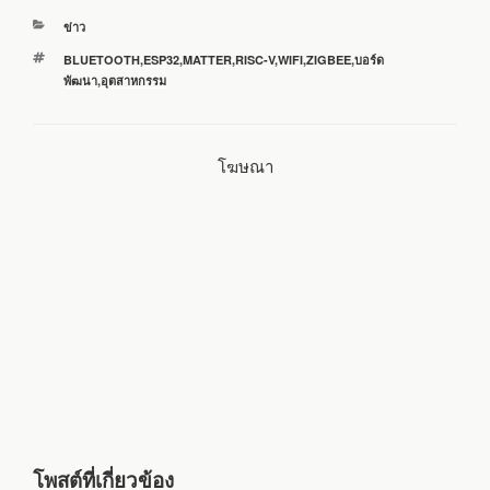
หมวด
ข่าว
e
t
e
i
r
หมู่
ป้าย
BLUETOOTH
,
ESP32
,
MATTER
,
RISC-V
,
WIFI
,
ZIGBEE
,
บอร์ด
กำกับ
พัฒนา
,
อุตสาหกรรม
b
t
l
e
o
e
โฆษณา
o
r
k
โพสต์ที่เกี่ยวข้อง