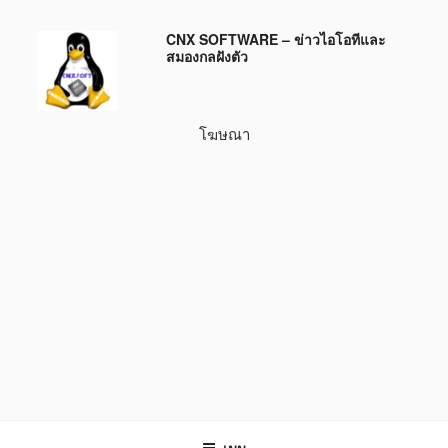
ข้าม
CNX SOFTWARE – ข่าวไอโอทีและ
ไป
สมองกลฝังตัว
ยัง
บทความ
โฆษณา