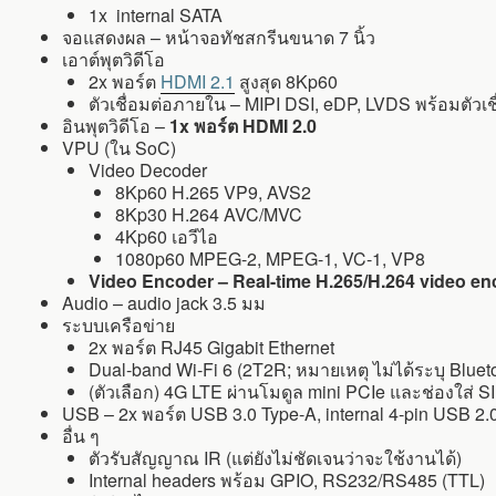
1x internal SATA
จอแสดงผล – หน้าจอทัชสกรีนขนาด 7 นิ้ว
เอาต์พุตวิดีโอ
2x พอร์ต
HDMI 2.1
สูงสุด 8Kp60
ตัวเชื่อมต่อภายใน – MIPI DSI, eDP, LVDS พร้อมตัวเ
อินพุตวิดีโอ –
1x พอร์ต HDMI 2.0
VPU (ใน SoC)
Video Decoder
8Kp60 H.265 VP9, ​​AVS2
8Kp30 H.264 AVC/MVC
4Kp60 เอวีไอ
1080p60 MPEG-2, MPEG-1, VC-1, VP8
Video Encoder – Real-time H.265/H.264 video enc
Audio – audio jack 3.5 มม
ระบบเครือข่าย
2x พอร์ต RJ45 Gigabit Ethernet
Dual-band Wi-Fi 6 (2T2R; หมายเหตุ ไม่ได้ระบุ Blue
(ตัวเลือก) 4G LTE ผ่านโมดูล mini PCIe และช่องใส่ S
USB – 2x พอร์ต USB 3.0 Type-A, internal 4-pin USB 2.
อื่น ๆ
ตัวรับสัญญาณ IR (แต่ยังไม่ชัดเจนว่าจะใช้งานได้)
Internal headers พร้อม GPIO, RS232/RS485 (TTL)