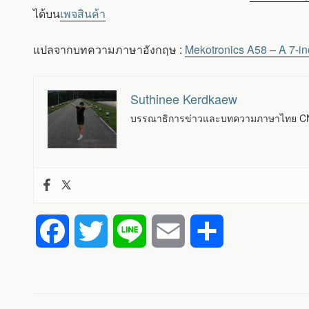
ได้บน
เพจสินค้า
แปลจากบทความภาษาอังกฤษ :
Mekotronics A58 – A 7-i
Suthinee Kerdkaew
บรรณาธิการข่าวและบทความภาษาไทย CNX
F
T
L
E
S
a
w
i
m
h
c
i
n
a
a