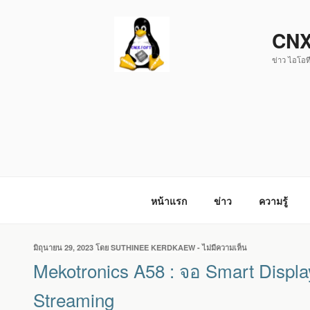
ข้าม
ไป
CNX
ยัง
ข่าว ไอโอที
บทความ
หน้าแรก
ข่าว
ความรู้
เขียน
มิถุนายน 29, 2023
โดย
SUTHINEE KERDKAEW
-
ไม่มีความเห็น
บน
วัน
MEKOTRONICS
Mekotronics A58 : จอ Smart Displa
ที่
A58
:
Streaming
จอ