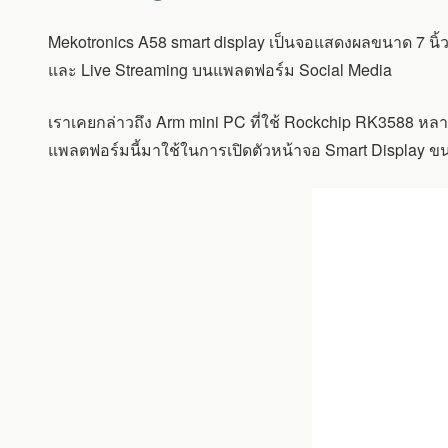
SMART
DISPLAY
Mekotronics A58 smart display เป็นจอแสดงผลขนาด 7 นิ
7
นิ้ว
และ Live Streaming บนแพลตฟอร์ม Social Media
ที่
ใช้
เราเคยกล่าวถึง Arm mini PC ที่ใช้ Rockchip RK3588 หลา
ROCKCHIP
RK3588
แพลตฟอร์มนี้มาใช้ในการเปิดตัวหน้าจอ Smart Display ขนา
SOC
และ
ตัว
ยึด
กล้อง
DSLR
สำหรับ
LIVE
STREAMING