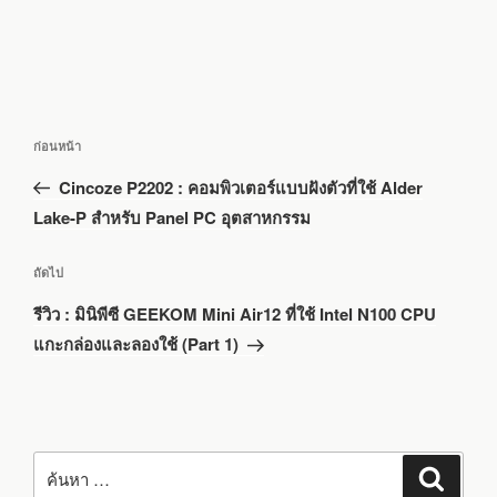
แนะแนว
เรื่อง
ก่อนหน้า
เรื่อง
ก่อน
Cincoze P2202 : คอมพิวเตอร์แบบฝังตัวที่ใช้ Alder
หน้า
Lake-P สำหรับ Panel PC อุตสาหกรรม
เรื่อง
ถัดไป
ถัด
รีวิว : มินิพีซี GEEKOM Mini Air12 ที่ใช้ Intel N100 CPU
ไป
แกะกล่องและลองใช้ (Part 1)
ค้นหา:
ค้นหา