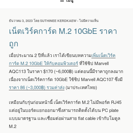
เมนู
เขียน
ธันวาคม 3, 2023
โดย
SUTHINEE KERDKAEW
-
ไม่มีความเห็น
บน
วัน
เน็ตเวิร์ค
เน็ตเวิร์คการ์ด M.2 10GbE ราคา
ที่
การ์ด
M.2
ถูก
10GBE
ราคา
เมื่อประมาณ 2 ปีที่แล้ว เราได้เขียนบทความ
เพิ่มเน็ตเวิร์ค
ถูก
การ์ด M.2 10GbE ให้กับคอมพิวเตอร์
ที่ใช้ชิป Marvell
AQC113 ในราคา $170 (~6,000฿) แต่ตอนนี้มีราคาถูกลงมาก
เนื่องจากเน็ตเวิร์คการ์ด 10GbE ใช้ชิป Marvell AQC107 ซึ่งมี
ราคา 86 (~3,000฿) รวมค่าส่ง
(มาประเทศไทย)
เหมือนกับรุ่นก่อนหน้านี้ เน็ตเวิร์คการ์ด M.2 ไม่มีพอร์ต RJ45
แต่อยู่ในบอร์ดแยกออกมาซึ่งสามารถติดตั้งได้บน PC plate
แบบมาตรฐาน และเชื่อมต่อผ่านสาย flat cable เข้ากับโมดูล
M.2