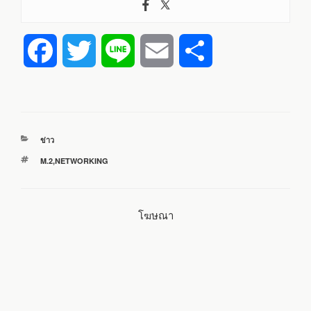
F
T
L
E
S
a
w
i
m
h
c
i
n
a
a
หมวด
ข่าว
e
t
e
i
r
หมู่
ป้าย
M.2
,
NETWORKING
กำกับ
b
t
l
e
โฆษณา
o
e
o
r
k