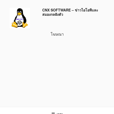
ข้าม
CNX SOFTWARE – ข่าวไอโอทีและ
ไป
สมองกลฝังตัว
ยัง
บทความ
โฆษณา