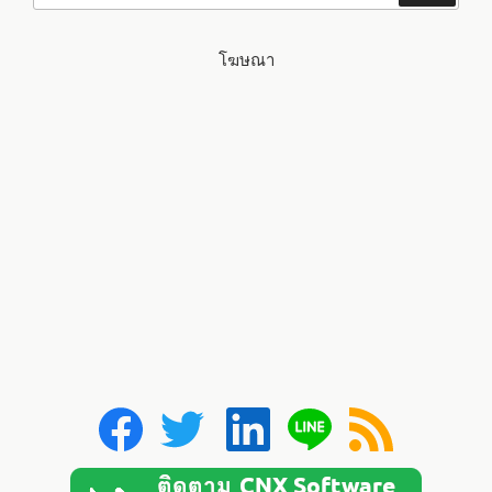
โฆษณา