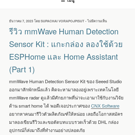
เมนู
เขียน
ธันวาคม 7, 2023
โดย
SUPACHAI VORAPOJPISUT
-
ไม่มีความเห็น
บน
วัน
รีวิว
รีวิว mmWave Human Detection
ที่
MMWAVE
HUMAN
Sensor Kit : แกะกล่อง ลองใช้ด้วย
DETECTION
SENSOR
ESPHome และ Home Assistant
KIT
:
(Part 1)
แกะ
กล่อง
ลอง
mmWave Human Detection Sensor Kit ของ Seeed Studio
ใช้
ออกมาสักพักหนึ่งแล้ว คิดจะหามาลองอยู่เพราะเทคโนโลยี
ด้วย
ESPHOME
mmWave radar ดูแล้วมีศักยภาพที่น่าจะเอามาใช้กับงานวิจัย
และ
ด้าน smart home ได้ พอดีเจอประกาศของ
CNX Software
HOME
ASSISTANT
อยากหาคนมารีวิวตัวผลิตภัณฑ์ให้หน่อย เลยถือโอกาสสมัคร
(PART
มาลองเขียนรีวิวและขอตัดบทแบบรวดเร็วด้วย DHL กล่อง
1)
อุปกรณ์ก็ส่งมาถึงที่ทำงานอย่างปลอดภัย