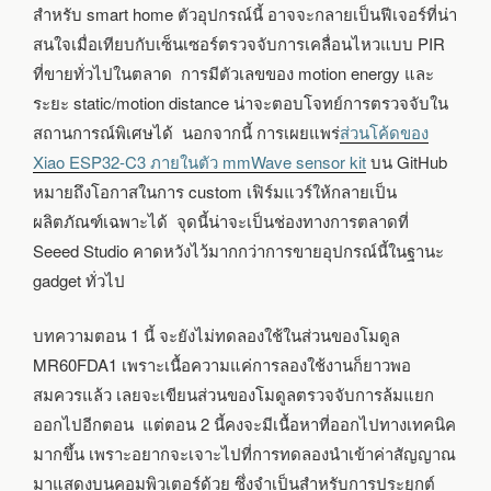
สำหรับ smart home ตัวอุปกรณ์นี้ อาจจะกลายเป็นฟีเจอร์ที่น่า
สนใจเมื่อเทียบกับเซ็นเซอร์ตรวจจับการเคลื่อนไหวแบบ PIR
ที่ขายทั่วไปในตลาด การมีตัวเลขของ motion energy และ
ระยะ static/motion distance น่าจะตอบโจทย์การตรวจจับใน
สถานการณ์พิเศษได้ นอกจากนี้ การเผยแพร่
ส่วนโค้ดของ
Xiao ESP32-C3 ภายในตัว mmWave sensor kit
บน GitHub
หมายถึงโอกาสในการ custom เฟิร์มแวร์ให้กลายเป็น
ผลิตภัณฑ์เฉพาะได้ จุดนี้น่าจะเป็นช่องทางการตลาดที่
Seeed Studio คาดหวังไว้มากกว่าการขายอุปกรณ์นี้ในฐานะ
gadget ทั่วไป
บทความตอน 1 นี้ จะยังไม่ทดลองใช้ในส่วนของโมดูล
MR60FDA1 เพราะเนื้อความแค่การลองใช้งานก็ยาวพอ
สมควรแล้ว เลยจะเขียนส่วนของโมดูลตรวจจับการล้มแยก
ออกไปอีกตอน แต่ตอน 2 นี้คงจะมีเนื้อหาที่ออกไปทางเทคนิค
มากขึ้น เพราะอยากจะเจาะไปที่การทดลองนำเข้าค่าสัญญาณ
มาแสดงบนคอมพิวเตอร์ด้วย ซึ่งจำเป็นสำหรับการประยุกต์