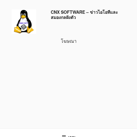
ข้าม
CNX SOFTWARE – ข่าวไอโอทีและ
ไป
สมองกลฝังตัว
ยัง
บทความ
โฆษณา