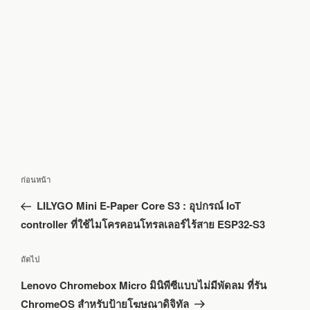
แนะแนว
เรื่อง
ก่อนหน้า
เรื่อง
ก่อน
LILYGO Mini E-Paper Core S3 : อุปกรณ์ IoT
หน้า
controller ที่ใช้ไมโครคอนโทรลเลอร์ไร้สาย ESP32-S3
เรื่อง
ถัดไป
ถัด
Lenovo Chromebox Micro มินิพีซีแบบไม่มีพัดลม ที่รัน
ไป
ChromeOS สำหรับป้ายโฆษณาดิจิทัล