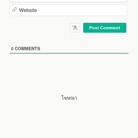
m
E
e
m
*
a
W
i
e
l
b
*
s
i
0
COMMENTS
t
e
โฆษณา