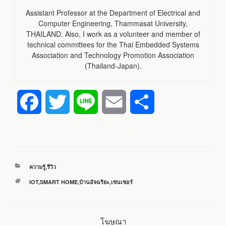
Assistant Professor at the Department of Electrical and
Computer Engineering, Thammasat University,
THAILAND. Also, I work as a volunteer and member of
technical committees for the Thai Embedded Systems
Association and Technology Promotion Association
(Thailand-Japan).
F
T
L
E
S
a
w
i
m
h
c
i
n
a
a
หมวด
ความรู้
,
รีวิว
e
t
e
i
r
หมู่
ป้าย
IOT
,
SMART HOME
,
บ้านอัจฉริยะ
,
เซนเซอร์
กำกับ
b
t
l
e
โฆษณา
o
e