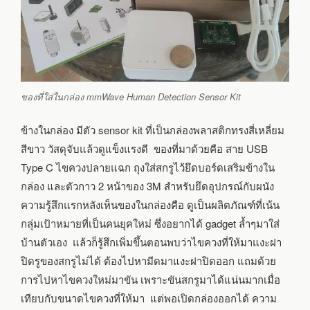
ของที่ใส่ในกล่อง mmWave Human Detection Sensor Kit
ข้างในกล่อง มีตัว sensor kit ที่เป็นกล่องพลาสติกทรงสี่เหลี่ยม
สีขาว วัสดุจับแล้วดูแข็งแรงดี ของที่มาด้วยคือ สาย USB
Type C ไขควงปลายแฉก ถุงใส่สกรูไว้ยึดบอร์ดเสริมข้างใน
กล่อง และตัวกาว 2 หน้าของ 3M สำหรับยึดอุปกรณ์กับผนัง
ความรู้สึกแรกหลังเห็นของในกล่องคือ ดูเป็นผลิตภัณฑ์ที่เน้น
กลุ่มเป้าหมายที่เป็นคนยุคใหม่ ซึ่งอยากได้ gadget ล้ำๆมาใส่
บ้านตัวเอง แล้วก็รู้สึกเพิ่มขึ้นตอนพบว่าไขควงที่ให้มาแงะฝา
ปิดรูของสกรูไม่ได้ ต้องไปหามีดมาแงะฝาปิดออก แถมด้วย
การไปหาไขควงใหม่มาขัน เพราะขันสกรูมาได้แน่นมากเมื่อ
เทียบกับขนาดไขควงที่ให้มา แต่พอเปิดกล่องออกได้ ความ