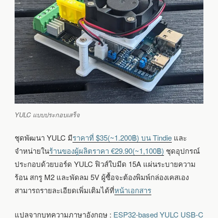
YULC แบบประกอบเสร็จ
ชุดพัฒนา YULC มี
ราคาที่ $35(~1.200฿) บน Tindie
และ
จำหน่ายใน
ร้านของผู้ผลิตราคา €29.90(~1,100฿)
ชุดอุปกรณ์
ประกอบด้วยบอร์ด YULC ฟิวส์ใบมีด 15A แผ่นระบายความ
ร้อน สกรู M2 และพัดลม 5V ผู้ซื้อจะต้องพิมพ์กล่องเคสเอง
สามารถรายละเอียดเพิ่มเติมได้ที่
หน้าเอกสาร
แปลจากบทความภาษาอังกฤษ :
ESP32-based YULC USB-C