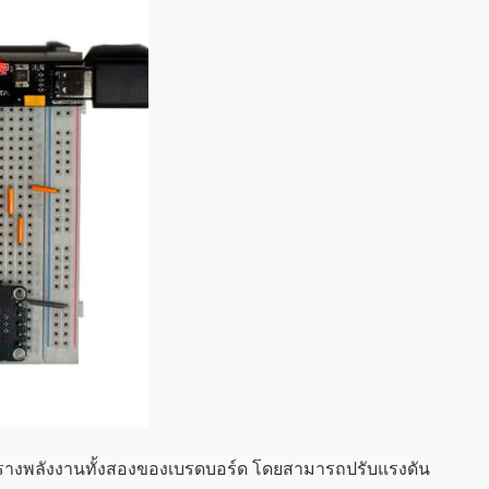
บรางพลังงานทั้งสองของเบรดบอร์ด โดยสามารถปรับแรงดัน