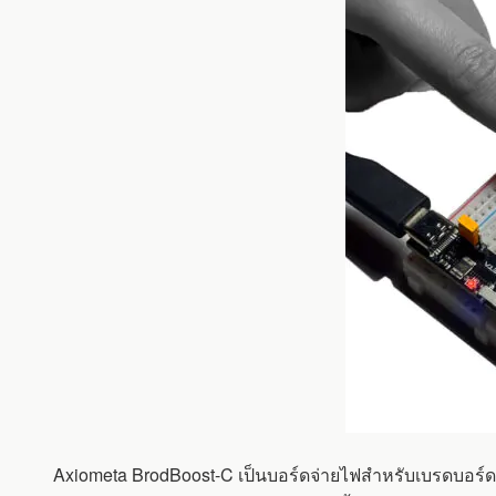
จ่าย
ไฟ
สำหรับ
เบ
รด
บอร์ด
แบบ
USB
TYPE-
C
ที่
สามารถ
ปรับ
แรง
ดัน
ไฟฟ้า
ได้
ตั้งแต่
3.3V
ถึง
5V
Axiometa BrodBoost-C เป็นบอร์ดจ่ายไฟสำหรับเบรดบอร์