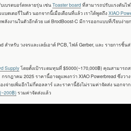
รับเบรดบอร์ดหลายรุ่น เช่น
Toaster board
ที่สามารถปรับแรงดันไฟได
เตอรี่ในตัว นอกจากนี้เมื่อเดือนที่แล้ว เราได้พูดถึง
XIAO Powe
ัดพลังงานในตัวอีกด้วย แต่ BrodBoost-C มีการออกแบบที่เรียบง่ายก
ad สำหรับ วงจรและเลย์เอาต์ PCB, ไฟล์ Gerber, และ รายการชิ้นส
d Supply
โดยตั้งเป้าระดมทุนที่ $5000(~170,000฿) คุณสามารถสนั
่ 11 กรกฎาคม 2025 ราคานี้อาจดูแพงกว่า XIAO Powerbread ซึ่งวา
องจ่ายเพิ่มอีกไม่กี่ดอลลาร์ และราคานี้ยังไม่รวมค่าจัดส่ง นอกจ
6(~200฿)
รวมค่าจัดส่งแล้ว