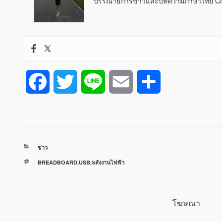
บรรณาธิการข่าวและบทความภาษาไทย CNX
F
T
L
E
S
a
w
i
m
h
c
i
n
a
a
หมวด
ข่าว
e
t
e
i
r
หมู่
ป้าย
BREADBOARD
,
USB
,
พลังงานไฟฟ้า
กำกับ
b
t
l
e
o
e
โฆษณา