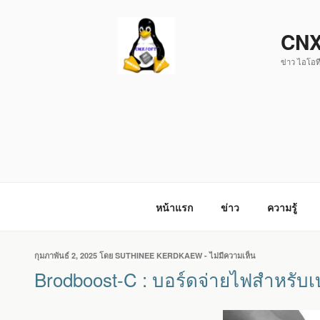
ข้าม
ไป
CNX
ยัง
ข่าว ไอโอที
บทความ
หน้าแรก
ข่าว
ความรู้
เขียน
กุมภาพันธ์ 2, 2025
โดย
SUTHINEE KERDKAEW
-
ไม่มีความเห็น
บน
วัน
BRODBOOST-
Brodboost-C : บอร์ดจ่ายไฟสำหรับเ
ที่
C
:
บอร์ด