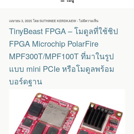
เมนู
เขียน
เมษายน 3, 2025
โดย
SUTHINEE KERDKAEW
-
ไม่มีความเห็น
บน
วัน
TINYBEAST
TinyBeast FPGA – โมดูลที่ใช้ชิป
ที่
FPGA
–
FPGA Microchip PolarFire
โมดูล
ที่
MPF300T/MPF100T ที่มาในรูป
ใช้
ชิป
แบบ mini PCIe หรือโมดูลพร้อม
FPGA
MICROCHIP
บอร์ดฐาน
POLARFIRE
MPF300T/MPF100T
ที่มา
ใน
รูป
แบบ
MINI
PCIE
หรือ
โมดูล