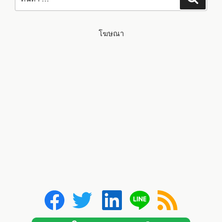
โฆษณา