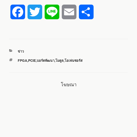
F
T
L
E
S
a
w
i
m
h
c
i
n
a
a
หมวด
ข่าว
e
t
e
i
r
หมู่
ป้าย
FPGA
,
PCIE
,
บอร์ดพัฒนา
,
โมดูล
,
โอเพ่นซอร์ส
กำกับ
b
t
l
e
โฆษณา
o
e
o
r
k