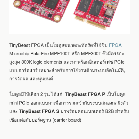
พร้อม
บอร์ด
ฐาน
TinyBeast FPGA เป็นโมดูลขนาดกะทัดรัดที่ใช้ชิป
FPGA
Microchip PolarFire MPF100T หรือ MPF300T ซึ่งมีตรรกะ
สูงสุด 300K logic elements และมาพร้อมอินเทอร์เฟซ PCIe
แบบฮาร์ดแวร์ เหมาะสำหรับการใช้งานด้านระบบอัตโนมัติ,
การวัดผล และหุ่นยนต์
โมดูลมีให้เลือก 2 รุ่น ได้แก่:
TinyBeast FPGA P
เป็นโมดูล
mini PCIe ออกแบบมาเพื่อการรวมเข้ากับระบบสมองกลฝังตัว
และ
TinyBeast FPGA S
มาพร้อมคอนเนกเตอร์ B2B สำหรับ
เชื่อมต่อกับบอร์ดฐาน (carrier board)