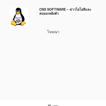
ข้าม
CNX SOFTWARE – ข่าวไอโอทีและ
ไป
สมองกลฝังตัว
ยัง
บทความ
โฆษณา