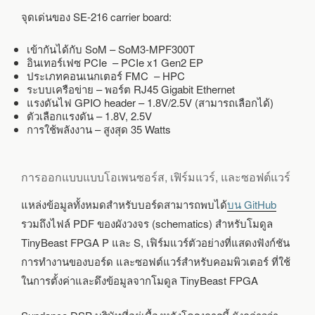
จุดเด่นของ SE-216 carrier board:
เข้ากันได้กับ SoM – SoM3-MPF300T
อินเทอร์เฟซ PCIe – PCIe x1 Gen2 EP
ประเภทคอนเนกเตอร์ FMC – HPC
ระบบเครือข่าย – พอร์ต RJ45 Gigabit Ethernet
แรงดันไฟ GPIO header – 1.8V/2.5V (สามารถเลือกได้)
ตัวเลือกแรงดัน – 1.8V, 2.5V
การใช้พลังงาน – สูงสุด 35 Watts
การออกแบบแบบโอเพนซอร์ส, เฟิร์มแวร์, และซอฟต์แวร์
แหล่งข้อมูลทั้งหมดสำหรับบอร์ดสามารถพบได้
บน GitHub
รวมถึงไฟล์ PDF ของผังวงจร (schematics) สำหรับโมดูล
TinyBeast FPGA P และ S, เฟิร์มแวร์ตัวอย่างที่แสดงฟังก์ชัน
การทำงานของบอร์ด และซอฟต์แวร์สำหรับคอมพิวเตอร์ ที่ใช้
ในการตั้งค่าและดึงข้อมูลจากโมดูล TinyBeast FPGA