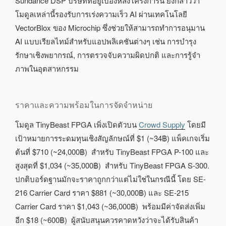
Sundance DSP บริษัทที่อยู่เบื้องหลังโครงการนี้ ยังกล่าวว่า
โมดูลเหล่านี้รองรับการเร่งความเร็ว AI ผ่านเทคโนโลยี
VectorBlox ของ Microchip ซึ่งช่วยให้สามารถทำการอนุมาน
AI แบบเรียลไทม์สำหรับแอปพลิเคชันต่างๆ เช่น การบำรุง
รักษาเชิงพยากรณ์, การตรวจจับความผิดปกติ และการรู้จำ
ภาพในอุตสาหกรรม
ราคาและความพร้อมในการจัดจำหน่าย
โมดูล TinyBeast FPGA เพิ่งเปิดตัวบน
Crowd Supply
โดยมี
เป้าหมายการระดมทุนเชิงสัญลักษณ์ที่ $1 (~34฿) แพ็คเกจเริ่ม
ต้นที่ $710 (~24,000฿) สำหรับ TinyBeast FPGA P-100 และ
สูงสุดที่ $1,034 (~35,000฿) สำหรับ TinyBeast FPGA S-300.
ปกติบอร์ดฐานมักจะราคาถูกกว่าแต่ไม่ใช่ในกรณีนี้ โดย SE-
216 Carrier Card ราคา $881 (~30,000฿) และ SE-215
Carrier Card ราคา $1,043 (~36,000฿) พร้อมมีค่าจัดส่งเพิ่ม
อีก $18 (~600฿) ผู้สนับสนุนควรคาดหวังว่าจะได้รับสินค้า