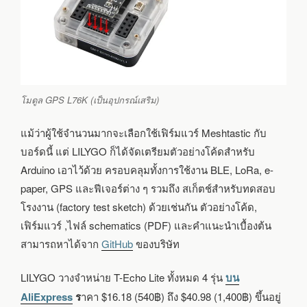
โมดูล GPS L76K (เป็นอุปกรณ์เสริม)
แม้ว่าผู้ใช้จำนวนมากจะเลือกใช้เฟิร์มแวร์ Meshtastic กับ
บอร์ดนี้ แต่ LILYGO ก็ได้จัดเตรียมตัวอย่างโค้ดสำหรับ
Arduino เอาไว้ด้วย ครอบคลุมทั้งการใช้งาน BLE, LoRa, e-
paper, GPS และฟีเจอร์ต่าง ๆ รวมถึง สเก็ตช์สำหรับทดสอบ
โรงงาน (factory test sketch) ด้วยเช่นกัน ตัวอย่างโค้ด,
เฟิร์มแวร์ ,ไฟล์ schematics (PDF) และคำแนะนำเบื้องต้น
สามารถหาได้จาก
GitHub
ของบริษัท
LILYGO วางจำหน่าย T-Echo Lite ทั้งหมด 4 รุ่น
บน
AliExpress
ร
าคา $16.18 (540฿) ถึง $40.98 (1,400฿) ขึ้นอยู่