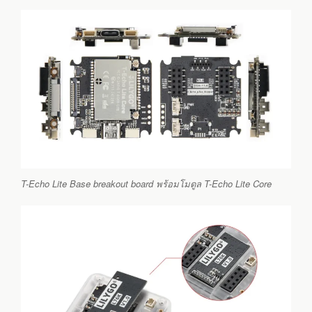
T-Echo Lite Base breakout board พร้อมโมดูล T-Echo Lite Core