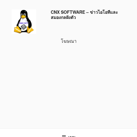
ข้าม
CNX SOFTWARE – ข่าวไอโอทีและ
ไป
สมองกลฝังตัว
ยัง
บทความ
โฆษณา