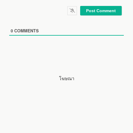
*
a
W
i
e
l
b
*
s
i
0
COMMENTS
t
e
โฆษณา