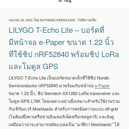
เมนู
เขียน
เมษายน 25, 2025
โดย
SUTHINEE KERDKAEW
-
ไม่มีความเห็น
บน
วัน
LILYGO
LILYGO T-Echo Lite – บอร์ดที่
ที่
T-
ECHO
มีหน้าจอ e-Paper ขนาด 1.22 นิ้ว
LITE
–
ที่ใช้ชิป nRF52840 พร้อมชิป LoRa
บอร์ด
ที่
และโมดูล GPS
มีหน้า
จอ
E-
LILYGO T-Echo Lite เป็นบอร์ดขนาดเล็กที่ใช้ชิป Nordic
PAPER
Semiconductor nRF52840 มาพร้อมกับหน้าจอ
e-Paper
ขนาด
1.22
ขนาด 1.22 นิ้ว, ชิป Semtech SX1262 LoRa transceiver และ
นิ้ว
โมดูล GPS L76K โดยเฉพาะอย่างยิ่งเหมาะสำหรับใช้งานร่วม
ที่
ใช้
กับเฟิร์มแวร์ Meshtastic สำหรับการส่งข้อความแบบ off-grid
ชิป
(ไม่ต้องพึ่งพาเครือข่ายอินเทอร์เน็ตหรือเซลลูลาร์) และยังดู
NRF52840
เหมือนว่าน่าจะสามารถดัดแปลงเป็น “นาฬิกา Meshtastic” ได้
พร้อม