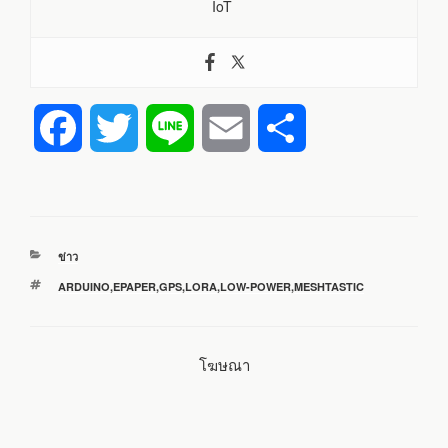
IoT
F
T
L
E
S
a
w
i
m
h
c
i
n
a
a
หมวด
ข่าว
e
t
e
i
r
หมู่
ป้าย
ARDUINO
,
EPAPER
,
GPS
,
LORA
,
LOW-POWER
,
MESHTASTIC
กำกับ
b
t
l
e
โฆษณา
o
e
o
r