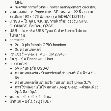
MHz
วงจรจัดการพลังงาน (Power management circuitry)
จอแสดงผล – e-Paper แบบ SPI ขนาด 1.22 นิ้ว ความ
ละเอียด 192 x 176 พิกเซล (รุ่น GDEM0122T61)
GNSS – โมดูล L76K (อุปกรณ์เสริม) รองรับ GPS,
GLONASS, BeiDou, QZSS
USB – 1x พอร์ต USB Type-C สำหรับจ่ายไฟและ
โปรแกรม
การขยาย
2x 10-pin female GPIO headers
2x คอนเนกเตอร์
เซนเซอร์ – 9-axis IMU (ICM20948)
อื่น ๆ – ปุ่ม Reset และ User
การจ่ายไฟ
5V ผ่านพอร์ต USB-C
คอนเนกเตอร์แผงโซลาร์เซลล์ รับแรงดันไฟฟ้า 4.5 –
6V
คอนเนกเตอร์แบตเตอรี่ผ่านแบตเตอรี่ Li-ion 3.7V
การใช้พลังงานในโหมดพัก (Deep Sleep) –ต่ำสุดเพียง
2μA ถึง 10μA
ขนาด – 41 x 41 x 14.5 มม.
น้ำหนัก – ยังไม่ระบุ (TBD)