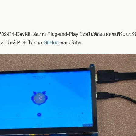
P32-P4-DevKit ได้แบบ Plug-and-Play โดยไม่ต้องแฟลชเฟิร์มแวร์พ
cs) ไฟล์ PDF ได้จาก
GitHub
ของบริษัท