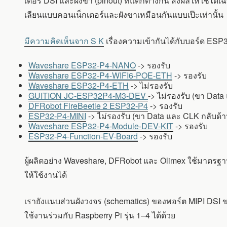
เตอร์ DSI และผังขา (pinout) ที่แตกต่างกัน ส่งผลให้ใช้ไ
เลียนแบบคอนเน็กเตอร์และผังขาเหมือนกันแบบเป๊ะเท่านั้น
มีความคิดเห็นจาก S K
เรื่องความเข้ากันได้กับบอร์ด ESP3
Waveshare ESP32-P4-NANO
-> รองรับ
Waveshare ESP32-P4-WIFI6-POE-ETH
-> รองรับ
Waveshare ESP32-P4-ETH
-> ไม่รองรับ
GUITION JC-ESP32P4-M3-DEV
-> ไม่รองรับ (ขา Data
DFRobot FireBeetle 2 ESP32-P4
-> รองรับ
ESP32-P4-MINI
-> ไม่รองรับ (ขา Data และ CLK กลับด้า
Waveshare ESP32-P4-Module-DEV-KIT
-> รองรับ
ESP32-P4-Function-EV-Board
-> รองรับ
ผู้ผลิตอย่าง Waveshare, DFRobot และ Olimex ใช้มาตรฐาน 
ให้ใช้งานได้
เรายังแนบส่วนผังวงจร (schematics) ของพอร์ต MIPI DSI ขอ
ใช้งานร่วมกับ Raspberry Pi รุ่น 1–4 ได้ด้วย