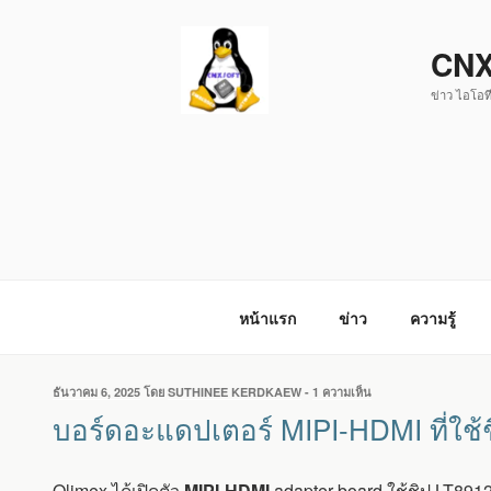
ข้าม
ไป
CNX
ยัง
ข่าว ไอโอที
บทความ
หน้าแรก
ข่าว
ความรู้
เขียน
ธันวาคม 6, 2025
โดย
SUTHINEE KERDKAEW
-
1 ความเห็น
บน
วัน
บอร์ด
บอร์ดอะแดปเตอร์ MIPI-HDMI ที่ใช้ช
ที่
อะ
แด
ป
Olimex ได้เปิดตัว
MIPI-HDMI
adapter board ใช้ชิป LT89