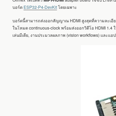
เตอร์
MIPI-
บอร์ด
ESP32-P4-DevKit
โดยเฉพาะ
HDMI
ที่
บอร์ดนี้สามารถส่งออกสัญญาณ HDMI สูงสุดที่ความละเอียด
ใช้
ชิป
ในโหมด continuous-clock พร้อมส่งออกวิดีโอ HDMI 1.4 ใ
LT8912B
เล่นมีเดีย, งานประมวลผลภาพ (vision workflows) และแอปพล
ช่วย
เพิ่ม
เอาต์พุต
HDMI
ให้
กับ
บอร์ด
ESP32-
P4-
DEVKIT