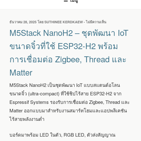
เมนู
เขียน
ธันวาคม 28, 2025
โดย
SUTHINEE KERDKAEW
-
ไม่มีความเห็น
บน
วัน
M5STACK
M5Stack NanoH2 – ชุดพัฒนา IoT
ที่
NANOH2
–
ขนาดจิ๋วที่ใช้ ESP32-H2 พร้อม
ชุด
พัฒนา
การเชื่อมต่อ Zigbee, Thread และ
IOT
ขนาด
Matter
จิ๋ว
ที่
ใช้
M5Stack NanoH2 เป็นชุดพัฒนา IoT แบบสแตนด์อโลน
ESP32-
ขนาดจิ๋ว (ultra-compact) ที่ใช้ชิปไร้สาย ESP32-H2 จาก
H2
พร้อม
Espressif Systems รองรับการเชื่อมต่อ Zigbee, Thread และ
การ
Matter ออกแบบมาสำหรับงานสมาร์ทโฮมและแอปพลิเคชัน
เชื่อม
ต่อ
ไร้สายพลังงานต่ำ
ZIGBEE,
THREAD
บอร์ดมาพร้อม LED ในตัว, RGB LED, ตัวส่งสัญญาณ
และ