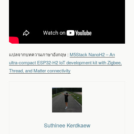
แปลจากบทความภาษาอังกฤษ :
M5Stack NanoH2 – An
ultra-compact ESP32-H2 IoT development kit with Zigbee,
Thread, and Matter connectivity
Suthinee Kerdkaew