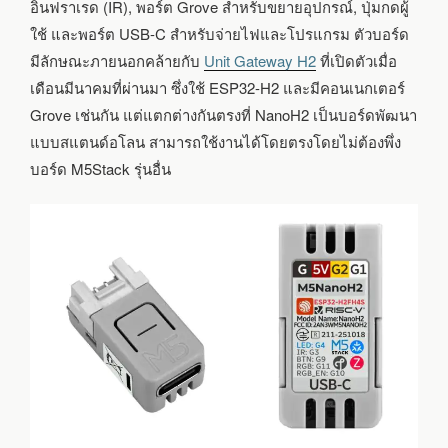
MATTER
อินฟราเรด (IR), พอร์ต Grove สำหรับขยายอุปกรณ์, ปุ่มกดผู้
ใช้ และพอร์ต USB-C สำหรับจ่ายไฟและโปรแกรม ตัวบอร์ด
มีลักษณะภายนอกคล้ายกับ
Unit Gateway H2
ที่เปิดตัวเมื่อ
เดือนมีนาคมที่ผ่านมา ซึ่งใช้ ESP32-H2 และมีคอนเนกเตอร์
Grove เช่นกัน แต่แตกต่างกันตรงที่ NanoH2 เป็นบอร์ดพัฒนา
แบบสแตนด์อโลน สามารถใช้งานได้โดยตรงโดยไม่ต้องพึ่ง
บอร์ด M5Stack รุ่นอื่น