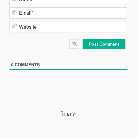
N
a
m
E
e
m
*
a
W
i
e
l
b
*
s
i
0
COMMENTS
t
e
โฆษณา