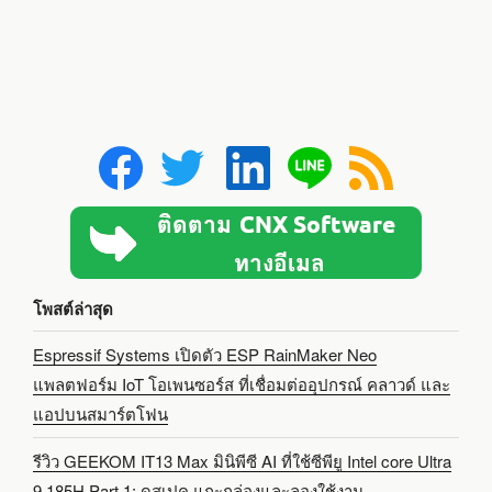
โพสต์ล่าสุด
Espressif Systems เปิดตัว ESP RainMaker Neo
แพลตฟอร์ม IoT โอเพนซอร์ส ที่เชื่อมต่ออุปกรณ์ คลาวด์ และ
แอปบนสมาร์ตโฟน
รีวิว GEEKOM IT13 Max มินิพีซี AI ที่ใช้ซีพียู Intel core Ultra
9 185H Part 1: ดูสเปค แกะกล่องและลองใช้งาน