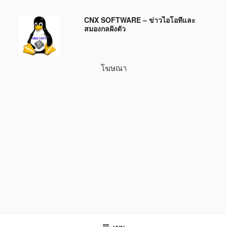
ข้าม
CNX SOFTWARE – ข่าวไอโอทีและ
ไป
สมองกลฝังตัว
ยัง
บทความ
โฆษณา