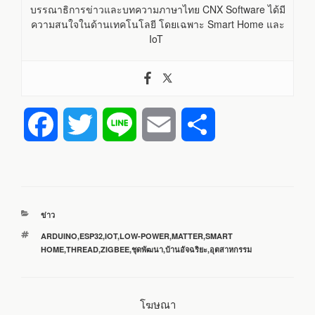
บรรณาธิการข่าวและบทความภาษาไทย CNX Software ได้มี
ความสนใจในด้านเทคโนโลยี โดยเฉพาะ Smart Home และ
IoT
F
T
L
E
S
a
w
i
m
h
c
i
n
a
a
หมวด
ข่าว
e
t
e
i
r
หมู่
ป้าย
ARDUINO
,
ESP32
,
IOT
,
LOW-POWER
,
MATTER
,
SMART
กำกับ
HOME
,
THREAD
,
ZIGBEE
,
ชุดพัฒนา
,
บ้านอัจฉริยะ
,
อุตสาหกรรม
b
t
l
e
o
e
โฆษณา