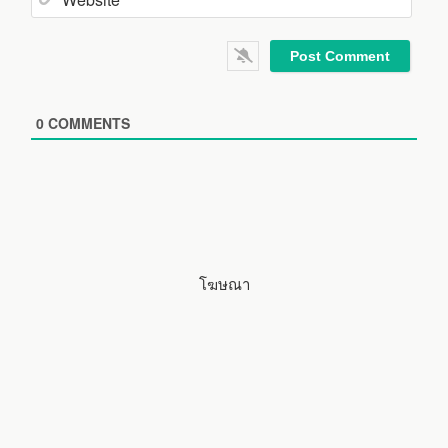
e
m
*
a
W
i
e
l
b
*
s
i
0
COMMENTS
t
e
โฆษณา