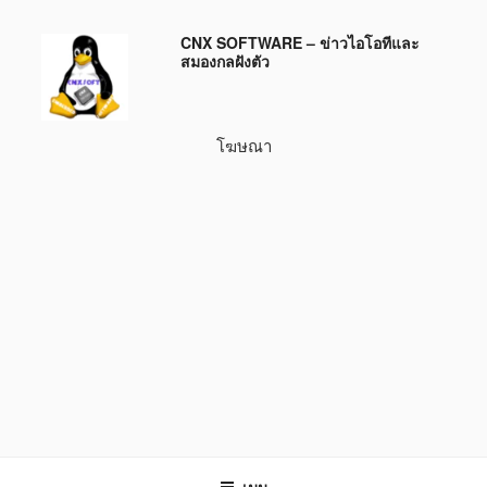
ข้าม
CNX SOFTWARE – ข่าวไอโอทีและ
ไป
สมองกลฝังตัว
ยัง
บทความ
โฆษณา