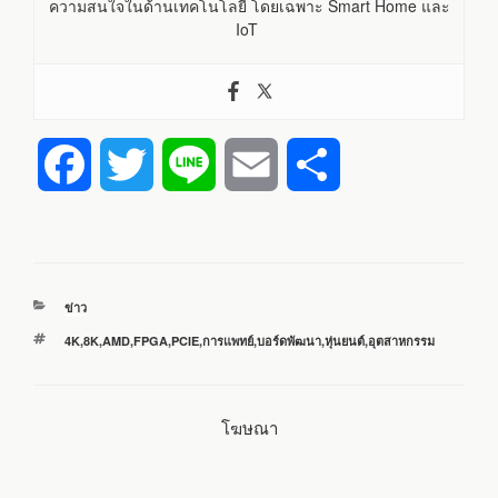
ความสนใจในด้านเทคโนโลยี โดยเฉพาะ Smart Home และ
IoT
F
T
L
E
S
a
w
i
m
h
c
i
n
a
a
หมวด
ข่าว
e
t
e
i
r
หมู่
ป้าย
4K
,
8K
,
AMD
,
FPGA
,
PCIE
,
การแพทย์
,
บอร์ดพัฒนา
,
หุ่นยนต์
,
อุตสาหกรรม
กำกับ
b
t
l
e
โฆษณา
o
e
o
r