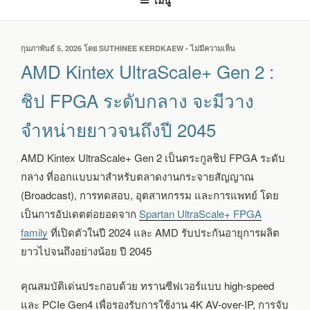
เมนู
เขียน
กุมภาพันธ์ 5, 2026
โดย
SUTHINEE KERDKAEW
-
ไม่มีความเห็น
บน
วัน
AMD
AMD Kintex UltraScale+ Gen 2 :
ที่
KINTEX
ULTRASCALE+
ชิป FPGA ระดับกลาง จะมีวาง
GEN
2
จำหน่ายยาวจนถึงปี 2045
:
ชิป
FPGA
AMD Kintex UltraScale+ Gen 2 เป็นตระกูลชิป FPGA ระดับ
ระดับ
กลาง ที่ออกแบบมาสำหรับตลาดงานกระจายสัญญาณ
กลาง
จะ
(Broadcast), การทดสอบ, อุตสาหกรรม และการแพทย์ โดย
มี
เป็นการอัปเดตต่อยอดจาก
Spartan UltraScale+ FPGA
วาง
family
ที่เปิดตัวในปี 2024 และ AMD รับประกันอายุการผลิต
จำหน่าย
ยาว
ยาวไปจนถึงอย่างน้อย ปี 2045
จนถึง
ปี
คุณสมบัติเด่นประกอบด้วย ทรานซีฟเวอร์แบบ high-speed
2045
และ PCIe Gen4 เพื่อรองรับการใช้งาน 4K AV-over-IP, การจับ