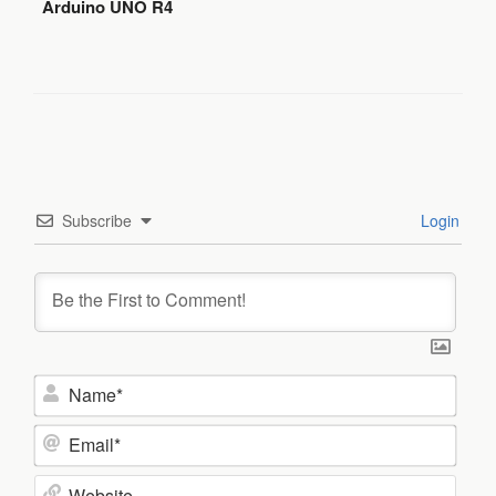
Arduino UNO R4
Subscribe
Login
N
a
m
E