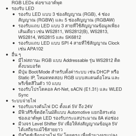
RGB LEDs ต่อขาเอาต์พุต
รองรับ LED
รองรับ LED แบบ 3 ช่องสัญญาณ (RGB), 4 ช่อง
สัญญาณ (RGBW) และ 5 ช่องสัญญาณ (RGBAW)
รองรับแถบ LED แบบ 3 สายที่ใช้สัญญาณข้อมูลเพียง
เส้นเดียว เช่น WS2811, WS2812(B), WS2813,
WS2814, WS2815 และ SK6812
รองรับแถบ LED แบบ SPI 4 สายที่ใช้สัญญาณ Clock
เช่น APA102
อื่น ๆ
มีไฟสถานะ RGB แบบ Addressable รุ่น WS2812 ติด
ตั้งบนบอร์ด
มีปุ่ม Boot/Mode สำหรับตั้งค่าระบบ เช่น DHCP หรือ
Static IP, โหมดทดสอบ RGB แบบสแตนด์อโลน และ
พรีเซ็ตสีในตัว 10 แบบ
รองรับโปรโตคอล Art-Net, sACN (E1.31) และ WLED
Sync
ระบบจ่ายไฟ
รองรับแรงดันไฟ DC ตั้งแต่ 5V ถึง 24V
มีฟิวส์รีเซ็ตอัตโนมัติแบบ Automotive แยกอิสระต่อ
ช่องเอาต์พุต LED รองรับกระแสประมาณ 8A ต่อช่อง
มีวงจร Level Shifter 5V เพื่อให้ส่งสัญญาณข้อมูล 5V
ได้เสถียรแม้ใช้สายยาว
มีสวิตช์เลือกจ่ายไฟ 5V โดยตรง เพื่อข้ามวงจรแปลง