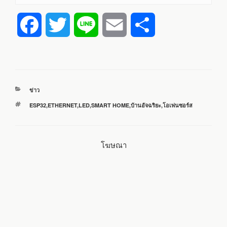
F
T
L
E
S
a
w
i
m
h
c
i
n
a
a
หมวด
ข่าว
e
t
e
i
r
หมู่
ป้าย
ESP32
,
ETHERNET
,
LED
,
SMART HOME
,
บ้านอัจฉริยะ
,
โอเพ่นซอร์ส
กำกับ
b
t
l
e
โฆษณา
o
e
o
r
k