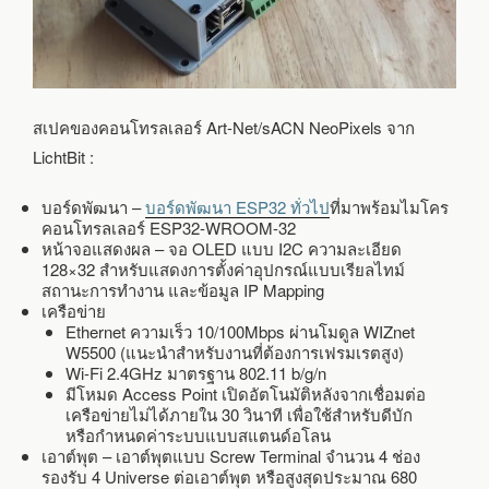
สเปคของคอนโทรลเลอร์ Art-Net/sACN NeoPixels จาก
LichtBit :
บอร์ดพัฒนา –
บอร์ดพัฒนา ESP32 ทั่วไป
ที่มาพร้อมไมโคร
คอนโทรลเลอร์ ESP32-WROOM-32
หน้าจอแสดงผล – จอ OLED แบบ I2C ความละเอียด
128×32 สำหรับแสดงการตั้งค่าอุปกรณ์แบบเรียลไทม์
สถานะการทำงาน และข้อมูล IP Mapping
เครือข่าย
Ethernet ความเร็ว 10/100Mbps ผ่านโมดูล WIZnet
W5500 (แนะนำสำหรับงานที่ต้องการเฟรมเรตสูง)
Wi-Fi 2.4GHz มาตรฐาน 802.11 b/g/n
มีโหมด Access Point เปิดอัตโนมัติหลังจากเชื่อมต่อ
เครือข่ายไม่ได้ภายใน 30 วินาที เพื่อใช้สำหรับดีบัก
หรือกำหนดค่าระบบแบบสแตนด์อโลน
เอาต์พุต – เอาต์พุตแบบ Screw Terminal จำนวน 4 ช่อง
รองรับ 4 Universe ต่อเอาต์พุต หรือสูงสุดประมาณ 680