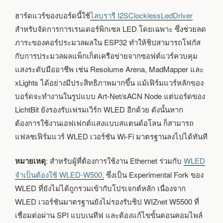
ฮาร์ดแวร์ของบอร์ดนี้ใช้
ไลบรารี I2SClocklessLedDriver
สำหรับจัดการการเรนเดอร์พิกเซล LED โดยเฉพาะ ซึ่งช่วยลด
ภาระของคอร์ประมวลผลใน ESP32 ทำให้ชิปสามารถโฟกัส
กับการประมวลผลแพ็กเก็ตเครือข่ายจากซอฟต์แวร์ควบคุม
แสงระดับมืออาชีพ เช่น Resolume Arena, MadMapper และ
xLights ได้อย่างมีประสิทธิภาพมากขึ้น แม้เฟิร์มแวร์หลักของ
บอร์ดจะทำงานในรูปแบบ Art-Net/sACN Node แต่บอร์ดของ
LichtBit ยังรองรับเฟรมเวิร์ก WLED อีกด้วย ดังนั้นหาก
ต้องการใช้งานเอฟเฟกต์แสงแบบสแตนด์อโลน ก็สามารถ
แฟลชเฟิร์มแวร์ WLED เวอร์ชัน Wi-Fi มาตรฐานลงไปได้ทันที
หมายเหตุ
: สำหรับผู้ที่ต้องการใช้งาน Ethernet ร่วมกับ
WLED
จำเป็นต้องใช้ WLED-W500,
ซึ่งเป็น Experimental Fork ของ
WLED ที่ยังไม่ได้ถูกรวมเข้ากับโปรเจกต์หลัก เนื่องจาก
WLED เวอร์ชันมาตรฐานยังไม่รองรับชิป WIZnet W5500 ที่
เชื่อมต่อผ่าน SPI แบบเนทีฟ และต้องแก้ไขขั้นตอนคอมไพล์