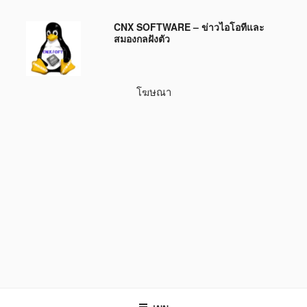
ข้าม
CNX SOFTWARE – ข่าวไอโอทีและ
ไป
สมองกลฝังตัว
ยัง
บทความ
โฆษณา