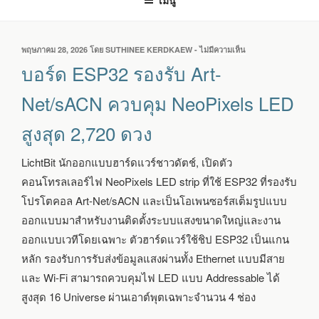
เมนู
เขียน
พฤษภาคม 28, 2026
โดย
SUTHINEE KERDKAEW
-
ไม่มีความเห็น
บน
วัน
บอร์ด
บอร์ด ESP32 รองรับ Art-
ที่
ESP32
รองรับ
Net/sACN ควบคุม NeoPixels LED
ART-
NET/SACN
สูงสุด 2,720 ดวง
ควบคุม
NEOPIXELS
LED
LichtBit นักออกแบบฮาร์ดแวร์ชาวดัตช์, เปิดตัว
สูงสุด
คอนโทรลเลอร์ไฟ NeoPixels LED strip ที่ใช้ ESP32 ที่รองรับ
2,720
ดวง
โปรโตคอล Art-Net/sACN และเป็นโอเพนซอร์สเต็มรูปแบบ
ออกแบบมาสำหรับงานติดตั้งระบบแสงขนาดใหญ่และงาน
ออกแบบเวทีโดยเฉพาะ ตัวฮาร์ดแวร์ใช้ชิป ESP32 เป็นแกน
หลัก รองรับการรับส่งข้อมูลแสงผ่านทั้ง Ethernet แบบมีสาย
และ Wi-Fi สามารถควบคุมไฟ LED แบบ Addressable ได้
สูงสุด 16 Universe ผ่านเอาต์พุตเฉพาะจำนวน 4 ช่อง