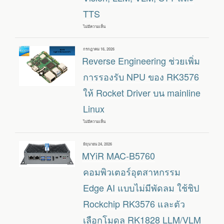
ด้วย
TTS
ความเร็ว
9
โท
ไม่มีความเห็น
บน
เค็น
RECAMERA
ต่อ
PRO
วินาที
:
เขียน
กรกฎาคม 16, 2026
กล้อง
วัน
Reverse Engineering ช่วยเพิ่ม
AI
ที่
อัจฉริยะ
รองรับ
การรองรับ NPU ของ RK3576
งาน
COMPUTER
ให้ Rocket Driver บน mainline
VISION,
LLM,
Linux
VLM,
STT
และ
ไม่มีความเห็น
บน
TTS
REVERSE
ENGINEERING
ช่วย
เขียน
มิถุนายน 24, 2026
เพิ่ม
วัน
MYiR MAC-B5760
การ
ที่
รองรับ
NPU
คอมพิวเตอร์อุตสาหกรรม
ของ
RK3576
Edge AI แบบไม่มีพัดลม ใช้ชิป
ให้
ROCKET
Rockchip RK3576 และตัว
DRIVER
บน
MAINLINE
เลือกโมดูล RK1828 LLM/VLM
LINUX