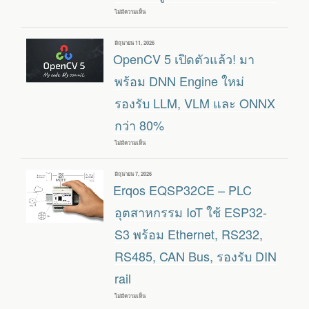
ไม่มีความเห็น
บน
MYIR
MAC-
B5760
เขียน
มิถุนายน 11, 2026
คอมพิวเตอร์
วัน
OpenCV 5 เปิดตัวแล้ว! มา
อุตสาหกรรม
ที่
EDGE
AI
พร้อม DNN Engine ใหม่
แบบ
ไม่มี
รองรับ LLM, VLM และ ONNX
พัดลม
ใช้
กว่า 80%
ชิป
ROCKCHIP
RK3576
ไม่มีความเห็น
บน
และ
OPENCV
ตัว
5
เลือก
เปิด
โมดูล
เขียน
มิถุนายน 7, 2026
ตัว
RK1828
วัน
Erqos EQSP32CE – PLC
แล้ว!
LLM/VLM
ที่
มา
พร้อม
อุตสาหกรรม IoT ใช้ ESP32-
DNN
ENGINE
S3 พร้อม Ethernet, RS232,
ใหม่
รองรับ
RS485, CAN Bus, รองรับ DIN
LLM,
VLM
และ
rail
ONNX
กว่า
80%
ไม่มีความเห็น
บน
ERQOS