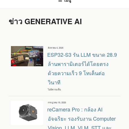
เมนู
ข่าว GENERATIVE AI
เขียน
สิงหาคม 4, 2026
วัน
ESP32-S3 รัน LLM ขนาด 28.9
ที่
ล้านพารามิเตอร์ได้โดยตรง
ด้วยความเร็ว 9 โทเค็นต่อ
วินาที
ไม่มีความเห็น
บน
ESP32-
S3
รัน
เขียน
กรกฎาคม 19, 2026
LLM
วัน
reCamera Pro : กล้อง AI
ขนาด
ที่
28.9
ล้าน
อัจฉริยะ รองรับงาน Computer
พารามิเตอร์
ได้
Vision, LLM, VLM, STT และ
โดยตรง