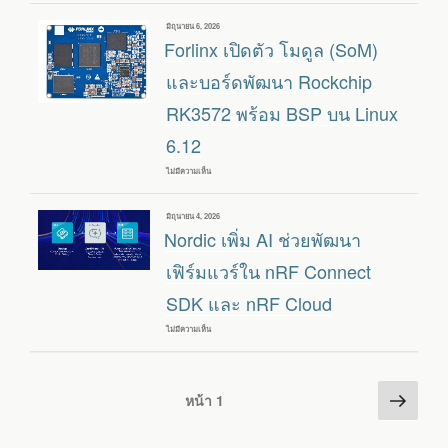
EQSP32CE
–
เขียน
มิถุนายน 6, 2026
PLC
วัน
Forlinx เปิดตัว โมดูล (SoM)
อุตสาหกรรม
ที่
IOT
ใช้
และบอร์ดพัฒนา Rockchip
ESP32-
S3
RK3572 พร้อม BSP บน Linux
พร้อม
ETHERNET,
6.12
RS232,
RS485,
CAN
ไม่มีความเห็น
บน
BUS,
FORLINX
รองรับ
เปิด
DIN
ตัว
RAIL
เขียน
มิถุนายน 4, 2026
โมดูล
วัน
Nordic เพิ่ม AI ช่วยพัฒนา
(SOM)
ที่
และ
บอร์ด
เฟิร์มแวร์ใน nRF Connect
พัฒนา
ROCKCHIP
SDK และ nRF Cloud
RK3572
พร้อม
BSP
ไม่มีความเห็น
บน
บน
NORDIC
LINUX
เพิ่ม
6.12
AI
ช่วย
Posts
หน้า
พัฒนา
หน้า
1
เฟิร์มแวร์
ต่อ
pagination
ใน
NRF
ไป
CONNECT