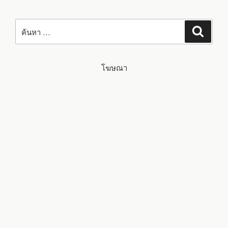
SDK
และ
NRF
ค้นหา:
CLOUD
ค้นหา
โฆษณา