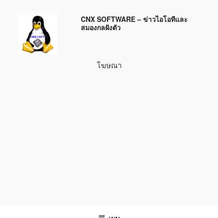
ข้าม
CNX SOFTWARE – ข่าวไอโอทีและ
ไป
สมองกลฝังตัว
ยัง
บทความ
โฆษณา