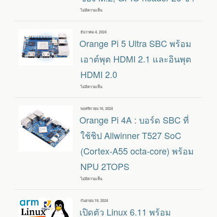
AI
ให้
ไม่มีความเห็น
บน
ประสิทธิภาพ
ORANGE
20
PI
TOPS
CM5
เขียน
ธันวาคม 4, 2024
“TABLET”
วัน
Orange Pi 5 Ultra SBC พร้อม
BASE
ที่
BOARD
:
เอาต์พุต HDMI 2.1 และอินพุต
เปลี่ยน
ETHERNET
HDMI 2.0
เป็น
WIFI
5,
ไม่มีความเห็น
บน
เพิ่ม
ORANGE
รองรับ
PI
แบตเตอรี่,
5
เขียน
พฤศจิกายน 16, 2024
ช่อง
ULTRA
วัน
Orange Pi 4A : บอร์ด SBC ที่
M.2,
SBC
ที่
GPIO
พร้อม
HEADER
เอาต์พุต
ใช้ชิป Allwinner T527 SoC
26
HDMI
ขา
2.1
(Cortex-A55 octa-core) พร้อม
และ
อินพุต
NPU 2TOPS
HDMI
2.0
ไม่มีความเห็น
บน
ORANGE
PI
4A
เขียน
กันยายน 19, 2024
:
วัน
เปิดตัว Linux 6.11 พร้อม
บอร์ด
ที่
SBC