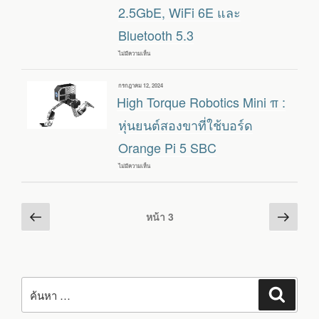
2.5GbE, WiFi 6E และ
โอเพ่นซอร์ส
ออกแบบ
เพื่อ
Bluetooth 5.3
ศึกษา
ROS
และ
ไม่มีความเห็น
บน
3D
ORANGE
COMPUTER
PI
VISION
5
เขียน
กรกฎาคม 12, 2024
MAX
วัน
High Torque Robotics Mini π :
SBC
ที่
ที่
ใช้
หุ่นยนต์สองขาที่ใช้บอร์ด
ROCKCHIP
RK3588
Orange Pi 5 SBC
พร้อม
แรม
LPDDR5
ไม่มีความเห็น
บน
สูงสุด
HIGH
16GB,
TORQUE
2.5GBE,
ROBOTICS
WIFI
MINI
Posts
หน้า
หน้า
6E
Π
หน้า
3
และ
:
ก่อน
ต่อ
pagination
BLUETOOTH
หุ่น
5.3
ยนต์
หน้า
ไป
สอง
ขา
ที่
ใช้
ค้นหา:
บอร์ด
ค้นหา
ORANGE
PI
5