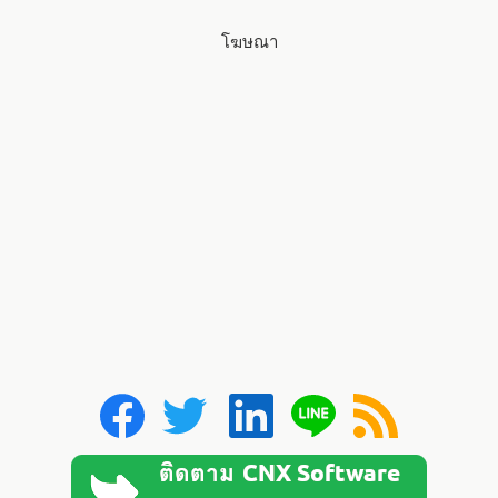
SBC
โฆษณา