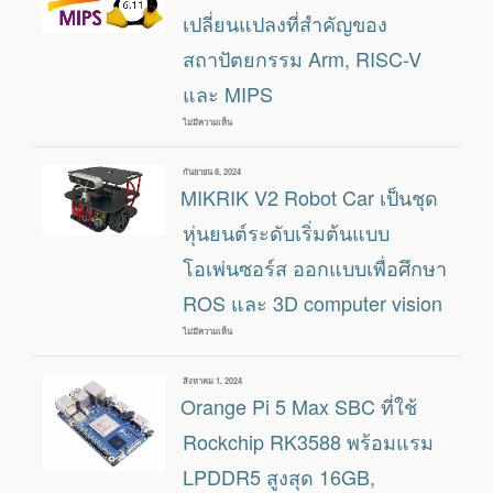
ที่
เปลี่ยนแปลงที่สำคัญของ
ใช้
ชิป
สถาปัตยกรรม Arm, RISC-V
ALLWINNER
T527
และ MIPS
SOC
(CORTEX-
A55
ไม่มีความเห็น
บน
OCTA-
เปิด
CORE)
ตัว
พร้อม
LINUX
NPU
เขียน
กันยายน 8, 2024
6.11
2TOPS
วัน
MIKRIK V2 Robot Car เป็นชุด
พร้อม
ที่
เปลี่ยนแปลง
ที่
หุ่นยนต์ระดับเริ่มต้นแบบ
สำคัญ
ของ
โอเพ่นซอร์ส ออกแบบเพื่อศึกษา
สถาปัตยกรรม
ARM,
ROS และ 3D computer vision
RISC-
V
และ
ไม่มีความเห็น
บน
MIPS
MIKRIK
V2
ROBOT
เขียน
สิงหาคม 1, 2024
CAR
วัน
Orange Pi 5 Max SBC ที่ใช้
เป็น
ที่
ชุด
หุ่น
Rockchip RK3588 พร้อมแรม
ยนต์
ระดับ
LPDDR5 สูงสุด 16GB,
เริ่ม
ต้นแบบ