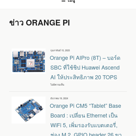
เมนู
ข่าว ORANGE PI
เขียน
กุมภาพันธ์ 15, 2025
วัน
Orange Pi AIPro (8T) – บอร์ด
ที่
SBC ที่ใช้ชิป Huawei Ascend
AI ให้ประสิทธิภาพ 20 TOPS
ไม่มีความเห็น
บน
ORANGE
PI
AIPRO
เขียน
ธันวาคม 19, 2024
(8T)
วัน
Orange Pi CM5 “Tablet” Base
–
ที่
บอร์ด
SBC
Board : เปลี่ยน Ethernet เป็น
ที่
ใช้
WiFi 5, เพิ่มรองรับแบตเตอรี่,
ชิป
HUAWEI
ช่อง M.2, GPIO header 26 ขา
ASCEND