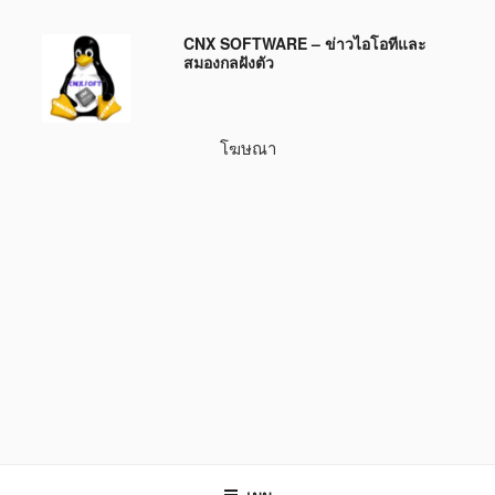
ข้าม
CNX SOFTWARE – ข่าวไอโอทีและ
ไป
สมองกลฝังตัว
ยัง
บทความ
โฆษณา