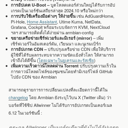
การอัปเดต U-Boot –
บูตโหลดเดอร์ส่วนใหญ่ได้รับการอัป
เกรดเป็นเวอร์ชันเสถียรล่าสุด 2024.10 หรือใหม่กว่า
การปรับใช้เครื่องมือต่างๆ ให้ง่ายขึ้น
เช่น AdGuardHome,
Pi-Hole,
Home Assistant
, Utime Kuma, NetData,
Grafana, Cockpit พร้อมระบบจัดการ KVM, NextCloud
ฯลฯ สามารถติดตั้งได้ง่ายผ่าน armbian-config
ขยายเครือข่ายเซิร์ฟเวอร์และมิเรอร์ (mirror)
– เพิ่ม
เซิร์ฟเวอร์ในอัมสเตอร์ดัม, เวียนนา และนูเรมเบิร์ก
การอัปเกรด CDN –
ปรับปรุงเครือข่าย CDN เพื่อให้บริการ
ผู้ใช้ที่ได้รับผลกระทบจากความขัดแย้งทั่วโลก ให้สามารถ
เข้าถึงได้ดีขึ้น (
โดยเฉพาะในยูเครนและรัสเซีย
)
เพิ่มความเร็วดาวน์โหลดผ่าน Torrent
ปรับปรุงความเร็วใน
การดาวน์โหลดไฟล์ของชุมชนโดยทำมิเรอร์ไฟล์ GitHub
ไปยัง CDN ของ Armbian
สามารถดูรายการการเปลี่ยนแปลงที่ละเอียดกว่านี้ได้ใน
changelog
โดย Armbian ยังระบุไว้บน X (Twitter เดิม) ว่า
บอร์ดที่ใช้ชิป Allwinner ไม่ได้รับการอัปเกรดเป็นเคอร์เนล
6.12 ในเวอร์ชันนี้ :
ตระกูล Allwinner เป็นบอร์ดเดียวที่ยังไม่ได้อัปเกรด