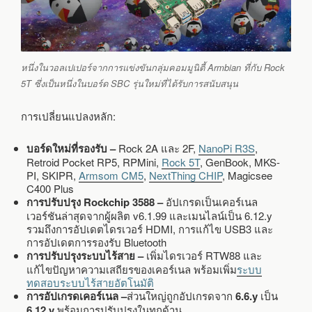
หนึ่งในวอลเปเปอร์จากการแข่งขันกลุ่มคอมมูนิตี้ Armbian ที่กับ Rock
5T ซึ่งเป็นหนึ่งในบอร์ด SBC รุ่นใหม่ที่ได้รับการสนับสนุน
การเปลี่ยนแปลงหลัก:
บอร์ดใหม่ที่รองรับ –
Rock 2A และ 2F,
NanoPi R3S
,
Retroid Pocket RP5, RPMini,
Rock 5T
, GenBook, MKS-
PI, SKIPR,
Armsom CM5
,
NextThing CHIP
, Magicsee
C400 Plus
การปรับปรุง Rockchip 3588 –
อัปเกรดเป็นเคอร์เนล
เวอร์ชันล่าสุดจากผู้ผลิต v6.1.99 และเมนไลน์เป็น 6.12.y
รวมถึงการอัปเดตไดรเวอร์ HDMI, การแก้ไข USB3 และ
การอัปเดตการรองรับ Bluetooth
การปรับปรุงระบบไร้สาย –
เพิ่มไดรเวอร์ RTW88 และ
แก้ไขปัญหาความเสถียรของเคอร์เนล พร้อมเพิ่ม
ระบบ
ทดสอบระบบไร้สายอัตโนมัติ
การอัปเกรดเคอร์เนล –
ส่วนใหญ่ถูกอัปเกรดจาก
6.6.y
เป็น
6.12.y
พร้อมการปรับปรุงในทุกด้าน