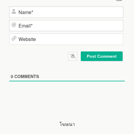
N
a
m
E
e
m
*
a
W
i
e
l
b
*
s
i
0
COMMENTS
t
e
โฆษณา