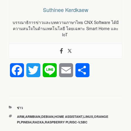
Suthinee Kerdkaew
บรรณาธิการข่าวและบทความภาษาไทย CNX Software ได้มี
ความสนใจในด้านเทคโนโลยี โดยเฉพาะ Smart Home และ
IoT
F
T
L
E
S
a
w
i
m
h
c
i
n
a
a
หมวด
ข่าว
e
t
e
i
r
หมู่
ป้าย
ARM
,
ARMBIAN
,
DEBIAN
,
HOME ASSISTANT
,
LINUX
,
ORANGE
กำกับ
PI
,
PINE64
,
RADXA
,
RASPBERRY PI
,
RISC-V
,
SBC
b
t
l
e