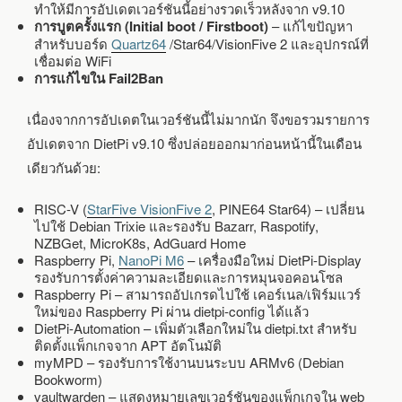
ทำให้มีการอัปเดตเวอร์ชันนี้อย่างรวดเร็วหลังจาก v9.10
การบูตครั้งแรก (Initial boot / Firstboot)
– แก้ไขปัญหา
สำหรับบอร์ด
Quartz64
/Star64/VisionFive 2 และอุปกรณ์ที่
เชื่อมต่อ WiFi
การแก้ไขใน Fail2Ban
เนื่องจากการอัปเดตในเวอร์ชันนี้ไม่มากนัก จึงขอรวมรายการ
อัปเดตจาก DietPi v9.10 ซึ่งปล่อยออกมาก่อนหน้านี้ในเดือน
เดียวกันด้วย:
RISC-V (
StarFive VisionFive 2
, PINE64 Star64) – เปลี่ยน
ไปใช้ Debian Trixie และรองรับ Bazarr, Raspotify,
NZBGet, MicroK8s, AdGuard Home
Raspberry Pi,
NanoPi M6
– เครื่องมือใหม่ DietPi-Display
รองรับการตั้งค่าความละเอียดและการหมุนจอคอนโซล
Raspberry Pi – สามารถอัปเกรดไปใช้ เคอร์เนล/เฟิร์มแวร์
ใหม่ของ Raspberry Pi ผ่าน dietpi-config ได้แล้ว
DietPi-Automation – เพิ่มตัวเลือกใหม่ใน dietpi.txt สำหรับ
ติดตั้งแพ็กเกจจาก APT อัตโนมัติ
myMPD – รองรับการใช้งานบนระบบ ARMv6 (Debian
Bookworm)
vaultwarden – แสดงหมายเลขเวอร์ชันของแพ็กเกจใน web