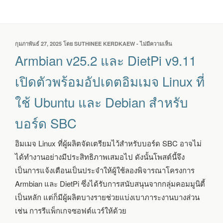
เขียน
กุมภาพันธ์ 27, 2025
โดย
SUTHINEE KERDKAEW
-
ไม่มีความเห็น
บน
วัน
ARMBIAN
Armbian v25.2 และ DietPi v9.11
ที่
V25.2
และ
เปิดตัวพร้อมอัปเดตอิมเมจ Linux ที่
DIETPI
V9.11
ใช้ Ubuntu และ Debian สำหรับ
เปิด
ตัว
บอร์ด SBC
พร้อม
อัปเดต
อิมเมจ
อิมเมจ Linux ที่ผู้ผลิตจัดเตรียมไว้สำหรับบอร์ด SBC อาจไม่
LINUX
ได้ทำงานอย่างมีประสิทธิภาพเสมอไป ดังนั้นโพสต์นี้จึง
ที่
ใช้
เป็นการแจ้งเตือนเป็นประจำให้ผู้ใช้ลองพิจารณาโครงการ
UBUNTU
Armbian และ DietPi ซึ่งได้รับการสนับสนุนจากกลุ่มคอมมูนิตี้
และ
DEBIAN
เป็นหลัก แต่ก็มีผู้ผลิตบางรายช่วยแบ่งเบาภาระงานบางส่วน
สำหรับ
เช่น การรีแพ็กเกจซอฟต์แวร์ให้ด้วย
บอร์ด